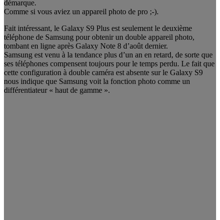
démarque.
Comme si vous aviez un appareil photo de pro ;-).
Fait intéressant, le Galaxy S9 Plus est seulement le deuxième
téléphone de Samsung pour obtenir un double appareil photo,
tombant en ligne après Galaxy Note 8 d’août dernier.
Samsung est venu à la tendance plus d’un an en retard, de sorte que
ses téléphones compensent toujours pour le temps perdu. Le fait que
cette configuration à double caméra est absente sur le Galaxy S9
nous indique que Samsung voit la fonction photo comme un
différentiateur « haut de gamme ».