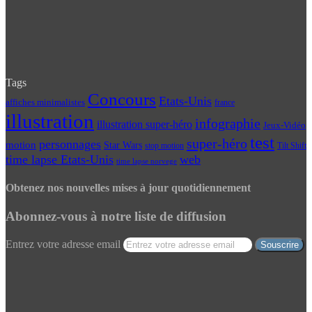
Tags
Concours
Etats-Unis
affiches minimalistes
france
illustration
infographie
illustration super-héro
Jeux-Vidéo
test
super-héro
personnages
motion
Star Wars
Tilt Shift
stop motion
time lapse Etats-Unis
web
time lapse norvege
Obtenez nos nouvelles mises à jour quotidiennement
Abonnez-vous à notre liste de diffusion
Entrez votre adresse email