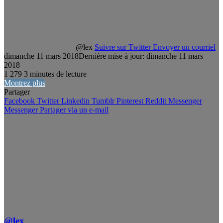
@lex
Suivre sur Twitter
Envoyer un courriel
dimanche 11 mars 2018
Dernière mise à jour: dimanche 11 mars
2018
1
279
3 minutes de lecture
Montrez plus
Partager
Facebook
Twitter
Linkedin
Tumblr
Pinterest
Reddit
Messenger
Messenger
Partager via un e-mail
@lex