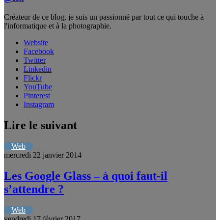
Créateur de ce blog, je suis un passionné par tout ce qui touche à
l'informatique et à la photographie.
Website
Facebook
Twitter
Linkedin
Flickr
YouTube
Pinterest
Instagram
Lire le suivant
Web
mercredi 22 janvier 2014
Les Google Glass – à quoi faut-il
s’attendre ?
Web
vendredi 17 février 2017