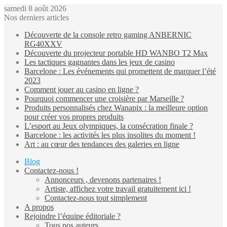
samedi 8 août 2026
Nos derniers articles
Découverte de la console retro gaming ANBERNIC
RG40XXV
Découverte du projecteur portable HD WANBO T2 Max
Les tactiques gagnantes dans les jeux de casino
Barcelone : Les événements qui promettent de marquer l’été
2023
Comment jouer au casino en ligne ?
Pourquoi commencer une croisière par Marseille ?
Produits personnalisés chez Wanapix : la meilleure option
pour créer vos propres produits
L’esport au Jeux olympiques, la consécration finale ?
Barcelone : les activités les plus insolites du moment !
Art : au cœur des tendances des galeries en ligne
Blog
Contactez-nous !
Annonceurs , devenons partenaires !
Artiste, affichez votre travail gratuitement ici !
Contactez-nous tout simplement
A propos
Rejoindre l’équipe éditoriale ?
Tous nos auteurs