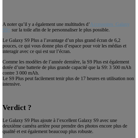
A noter qu’il y a également une multitudes d’
Accessoires Galaxy
S9+
sur la toile afin de le personnaliser le plus possible.
Le Galaxy S9 Plus a l’avantage d’un plus grand écran de 6,2
pouces, ce qui vous donne plus d’espace pour voir les médias et
interagir avec ce qui est sur l’écran.
Comme les modèles de l’année dernière, la S9 Plus est également
dotée d’une batterie de plus grande capacité que la S9: 3 500 mAh
contre 3 000 mAh.
Le S9 Plus peut facilement tenir plus de 17 heures en utilisation non
intensive.
Verdict ?
Le Galaxy S9 Plus ajoute à l’excellent Galaxy S9 avec une
deuxième caméra arrière pour prendre des photos encore plus de
qualité et est également beaucoup plus robuste.