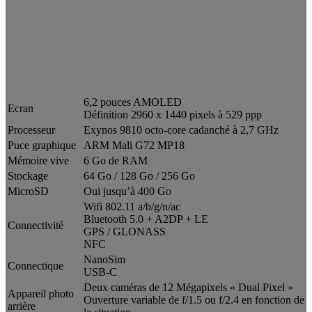
6,2 pouces AMOLED
Ecran
Définition 2960 x 1440 pixels à 529 ppp
Processeur
Exynos 9810 octo-core cadanché à 2,7 GHz
Puce graphique
ARM Mali G72 MP18
Mémoire vive
6 Go de RAM
Stockage
64 Go / 128 Go / 256 Go
MicroSD
Oui jusqu’à 400 Go
Wifi 802.11 a/b/g/n/ac
Bluetooth 5.0 + A2DP + LE
Connectivité
GPS / GLONASS
NFC
NanoSim
Connectique
USB-C
Deux caméras de 12 Mégapixels « Dual Pixel »
Appareil photo
Ouverture variable de f/1.5 ou f/2.4 en fonction de
arrière