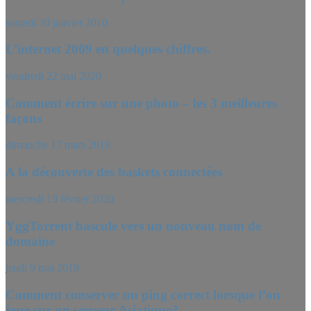
samedi 30 janvier 2010
L’internet 2009 en quelques chiffres.
vendredi 22 mai 2020
Comment écrire sur une photo – les 3 meilleures
façons
dimanche 17 mars 2019
A la découverte des baskets connectées
mercredi 19 février 2020
YggTorrent bascule vers un nouveau nom de
domaine
jeudi 9 mai 2019
Comment conserver un ping correct lorsque l’on
joue sur un serveur Asiatique?