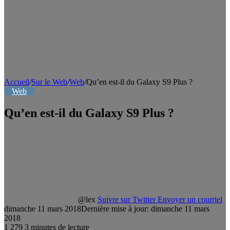
Accueil
/
Sur le Web
/
Web
/
Qu’en est-il du Galaxy S9 Plus ?
Web
Qu’en est-il du Galaxy S9 Plus ?
@lex
Suivre sur Twitter
Envoyer un courriel
dimanche 11 mars 2018
Dernière mise à jour: dimanche 11 mars
2018
1
279
3 minutes de lecture