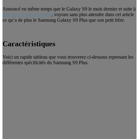
Annoncé en même temps que le Galaxy S9 le mois dernier et suite à
mon article sur ce dernier
, voyons sans plus attendre dans cet article
ce qu’a de plus le Samsung Galaxy S9 Plus que son petit frère.
Caractéristiques
Voici un rapide tableau que vous trouverez ci-dessous reprenant les
différentes spécificités du Samsung S9 Plus.