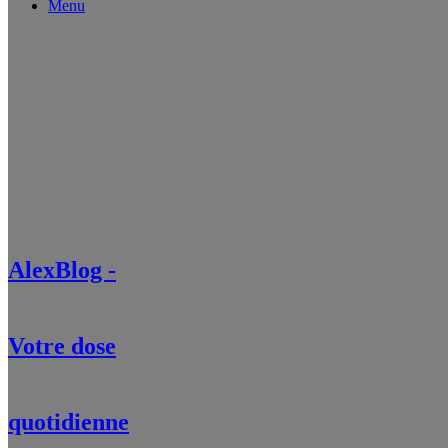
Menu
AlexBlog -
Votre dose
quotidienne