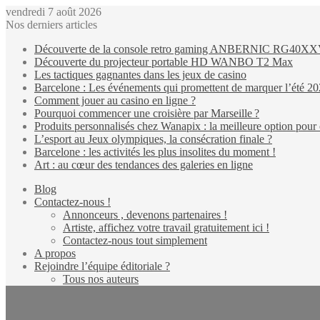
vendredi 7 août 2026
Nos derniers articles
Découverte de la console retro gaming ANBERNIC RG40X
Découverte du projecteur portable HD WANBO T2 Max
Les tactiques gagnantes dans les jeux de casino
Barcelone : Les événements qui promettent de marquer l’été 2
Comment jouer au casino en ligne ?
Pourquoi commencer une croisière par Marseille ?
Produits personnalisés chez Wanapix : la meilleure option pour 
L’esport au Jeux olympiques, la consécration finale ?
Barcelone : les activités les plus insolites du moment !
Art : au cœur des tendances des galeries en ligne
Blog
Contactez-nous !
Annonceurs , devenons partenaires !
Artiste, affichez votre travail gratuitement ici !
Contactez-nous tout simplement
A propos
Rejoindre l’équipe éditoriale ?
Tous nos auteurs