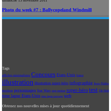
dimanche 13 novembre 2011
Photo du week #7 : Ballycopeland Windmill
Tags
Concours
Etats-Unis
affiches minimalistes
france
illustration
infographie
illustration super-héro
Jeux-Vidéo
test
super-héro
personnages
motion
Star Wars
Tilt Shift
stop motion
time lapse Etats-Unis
web
time lapse norvege
Obtenez nos nouvelles mises à jour quotidiennement