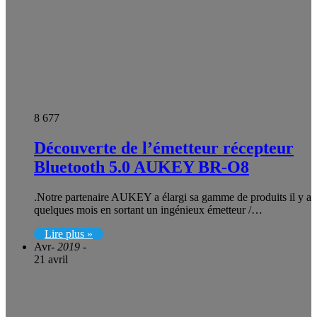
8 677
Découverte de l’émetteur récepteur
Bluetooth 5.0 AUKEY BR-O8
.Notre partenaire AUKEY a élargi sa gamme de produits il y a
quelques mois en sortant un ingénieux émetteur /…
Lire plus »
Avr
- 2019 -
21 avril