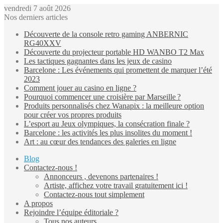
vendredi 7 août 2026
Nos derniers articles
Découverte de la console retro gaming ANBERNIC
RG40XXV
Découverte du projecteur portable HD WANBO T2 Max
Les tactiques gagnantes dans les jeux de casino
Barcelone : Les événements qui promettent de marquer l’été
2023
Comment jouer au casino en ligne ?
Pourquoi commencer une croisière par Marseille ?
Produits personnalisés chez Wanapix : la meilleure option
pour créer vos propres produits
L’esport au Jeux olympiques, la consécration finale ?
Barcelone : les activités les plus insolites du moment !
Art : au cœur des tendances des galeries en ligne
Blog
Contactez-nous !
Annonceurs , devenons partenaires !
Artiste, affichez votre travail gratuitement ici !
Contactez-nous tout simplement
A propos
Rejoindre l’équipe éditoriale ?
Tous nos auteurs