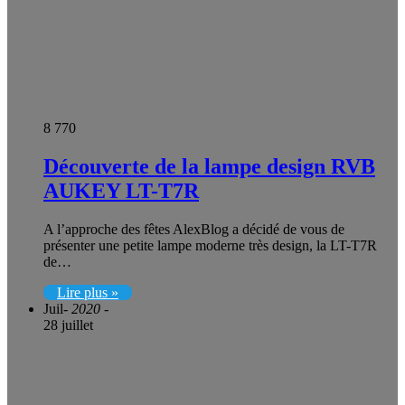
8 770
Découverte de la lampe design RVB
AUKEY LT-T7R
A l’approche des fêtes AlexBlog a décidé de vous de
présenter une petite lampe moderne très design, la LT-T7R
de…
Lire plus »
Juil
- 2020 -
28 juillet