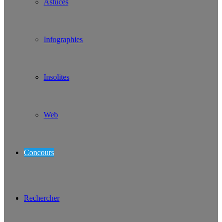
Astuces
Infographies
Insolites
Web
Concours
Rechercher