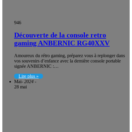
946
Découverte de la console retro
gaming ANBERNIC RG40XXV
Amoureux du rétro gaming, préparez vous à replonger dans
vos souvenirs d’enfance avec la dernière console portable
signée ANBERNIC :…
Lire plus »
Mai
- 2024 -
28 mai