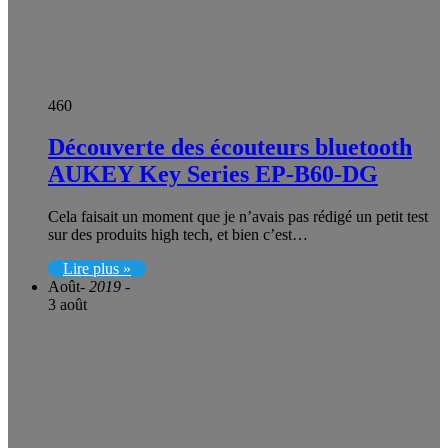
460
Découverte des écouteurs bluetooth
AUKEY Key Series EP-B60-DG
Cela faisait un moment que je n’avais pas rédigé un petit test
sur des produits high tech, et bien c’est…
Lire plus »
Août
- 2019 -
3 août