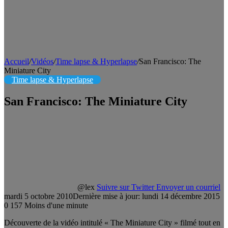
Accueil
/
Vidéos
/
Time lapse & Hyperlapse
/
San Francisco: The
Miniature City
Time lapse & Hyperlapse
San Francisco: The Miniature City
@lex
Suivre sur Twitter
Envoyer un courriel
mardi 5 octobre 2010
Dernière mise à jour: lundi 14 décembre 2015
0
157
Moins d'une minute
Découverte de la vidéo intitulé « The Miniature City » filmé tout en