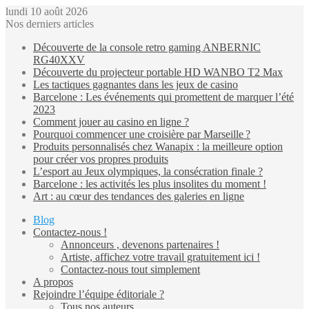
lundi 10 août 2026
Nos derniers articles
Découverte de la console retro gaming ANBERNIC
RG40XXV
Découverte du projecteur portable HD WANBO T2 Max
Les tactiques gagnantes dans les jeux de casino
Barcelone : Les événements qui promettent de marquer l’été
2023
Comment jouer au casino en ligne ?
Pourquoi commencer une croisière par Marseille ?
Produits personnalisés chez Wanapix : la meilleure option
pour créer vos propres produits
L’esport au Jeux olympiques, la consécration finale ?
Barcelone : les activités les plus insolites du moment !
Art : au cœur des tendances des galeries en ligne
Blog
Contactez-nous !
Annonceurs , devenons partenaires !
Artiste, affichez votre travail gratuitement ici !
Contactez-nous tout simplement
A propos
Rejoindre l’équipe éditoriale ?
Tous nos auteurs