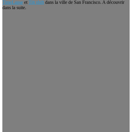
TimeLapse
et
Tilt shift
dans la ville de San Francisco. A découvrir
dans la suite.