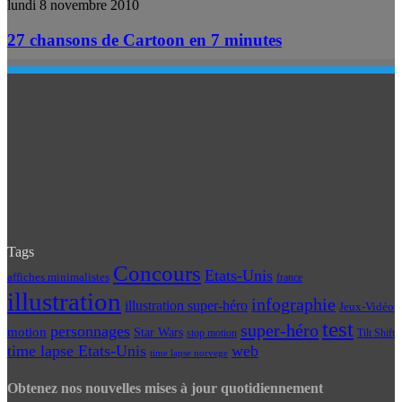
lundi 8 novembre 2010
27 chansons de Cartoon en 7 minutes
Tags
Concours
Etats-Unis
affiches minimalistes
france
illustration
infographie
illustration super-héro
Jeux-Vidéo
test
super-héro
personnages
motion
Star Wars
Tilt Shift
stop motion
time lapse Etats-Unis
web
time lapse norvege
Obtenez nos nouvelles mises à jour quotidiennement