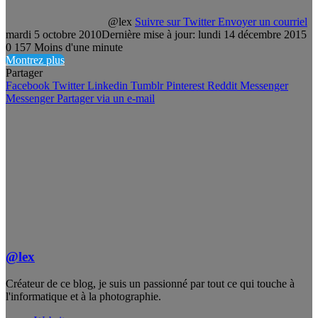
@lex
Suivre sur Twitter
Envoyer un courriel
mardi 5 octobre 2010
Dernière mise à jour: lundi 14 décembre 2015
0
157
Moins d'une minute
Montrez plus
Partager
Facebook
Twitter
Linkedin
Tumblr
Pinterest
Reddit
Messenger
Messenger
Partager via un e-mail
@lex
Créateur de ce blog, je suis un passionné par tout ce qui touche à
l'informatique et à la photographie.