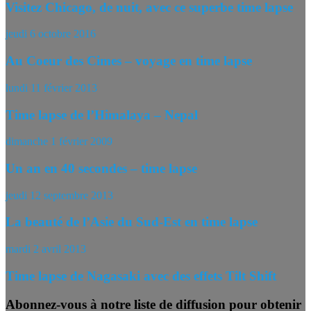
Visitez Chicago, de nuit, avec ce superbe time lapse
jeudi 6 octobre 2016
Au Coeur des Cimes – voyage en time lapse
lundi 11 février 2013
Time lapse de l’Himalaya – Nepal
dimanche 1 février 2009
Un an en 40 secondes – time lapse
jeudi 12 septembre 2013
La beauté de l’Asie du Sud-Est en time lapse
mardi 2 avril 2013
Time lapse de Nagasaki avec des effets Tilt Shift
Abonnez-vous à notre liste de diffusion pour obtenir