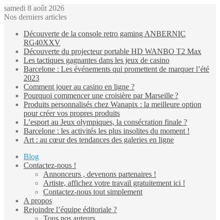
samedi 8 août 2026
Nos derniers articles
Découverte de la console retro gaming ANBERNIC
RG40XXV
Découverte du projecteur portable HD WANBO T2 Max
Les tactiques gagnantes dans les jeux de casino
Barcelone : Les événements qui promettent de marquer l’été
2023
Comment jouer au casino en ligne ?
Pourquoi commencer une croisière par Marseille ?
Produits personnalisés chez Wanapix : la meilleure option
pour créer vos propres produits
L’esport au Jeux olympiques, la consécration finale ?
Barcelone : les activités les plus insolites du moment !
Art : au cœur des tendances des galeries en ligne
Blog
Contactez-nous !
Annonceurs , devenons partenaires !
Artiste, affichez votre travail gratuitement ici !
Contactez-nous tout simplement
A propos
Rejoindre l’équipe éditoriale ?
Tous nos auteurs