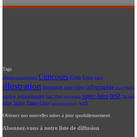
Tags
Concours
Etats-Unis
affiches minimalistes
france
illustration
infographie
illustration super-héro
Jeux-Vidéo
test
super-héro
personnages
motion
Star Wars
Tilt Shift
stop motion
time lapse Etats-Unis
web
time lapse norvege
Obtenez nos nouvelles mises à jour quotidiennement
Abonnez-vous à notre liste de diffusion