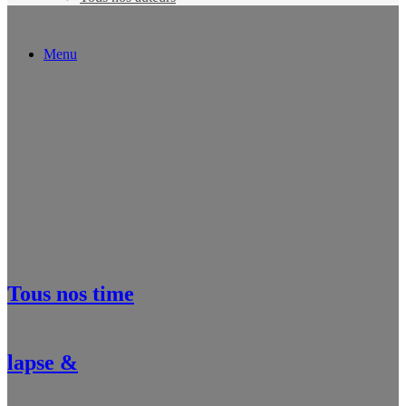
Menu
Tous nos time
lapse &