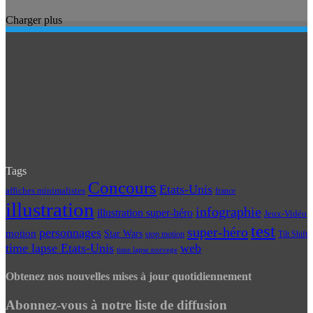
Charger plus
Tags
Concours
Etats-Unis
affiches minimalistes
france
illustration
infographie
illustration super-héro
Jeux-Vidéo
test
super-héro
personnages
motion
Star Wars
Tilt Shift
stop motion
time lapse Etats-Unis
web
time lapse norvege
Obtenez nos nouvelles mises à jour quotidiennement
Abonnez-vous à notre liste de diffusion