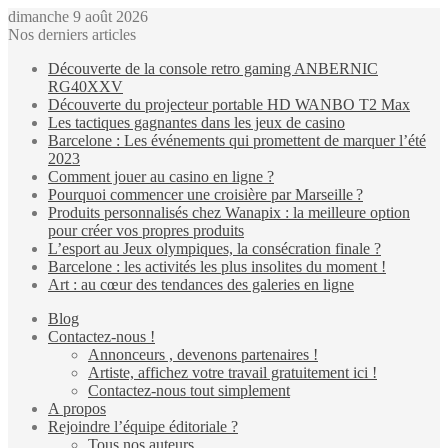
dimanche 9 août 2026
Nos derniers articles
Découverte de la console retro gaming ANBERNIC
RG40XXV
Découverte du projecteur portable HD WANBO T2 Max
Les tactiques gagnantes dans les jeux de casino
Barcelone : Les événements qui promettent de marquer l’été
2023
Comment jouer au casino en ligne ?
Pourquoi commencer une croisière par Marseille ?
Produits personnalisés chez Wanapix : la meilleure option
pour créer vos propres produits
L’esport au Jeux olympiques, la consécration finale ?
Barcelone : les activités les plus insolites du moment !
Art : au cœur des tendances des galeries en ligne
Blog
Contactez-nous !
Annonceurs , devenons partenaires !
Artiste, affichez votre travail gratuitement ici !
Contactez-nous tout simplement
A propos
Rejoindre l’équipe éditoriale ?
Tous nos auteurs