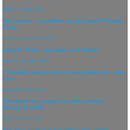
mardi 27 octobre 2015
The Seasons – Le meilleur des time lapse d’Alastair
Dixon
mercredi 13 novembre 2013
Icelandic Wind – time lapse sur l’Islande
mardi 10 septembre 2013
L’Australie comme vous ne l’avez jamais vue – time
lapse
dimanche 24 mars 2013
Time lapse des paysages du cercle arctique –
Norvège & Suède
mardi 23 février 2016
New York raconté en hyperlapse avec Dimid