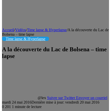
Accueil
/
Vidéos
/
Time lapse & Hyperlapse
/
A la découverte du Lac de
Bolsena – time lapse
Time lapse & Hyperlapse
A la découverte du Lac de Bolsena – time
lapse
@lex
Suivre sur Twitter
Envoyer un courriel
mardi 24 mai 2016
Dernière mise à jour: vendredi 20 mai 2016
0
201
1 minute de lecture