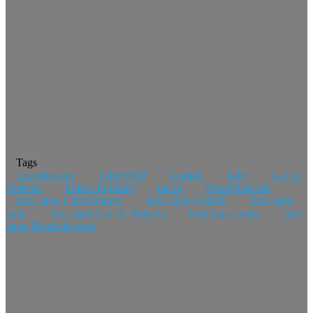
Tags
Capodimonte
Eddy9000
Gradoli
italie
Lac de
Bolsena
Marco Equitani
marta
Montefiascone
time lapse Capodimonte
time lapse Gradoli
time lapse
italie
time lapse Lac de Bolsena
time lapse marta
time
lapse Montefiascone