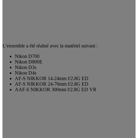
L’ensemble a été réalisé avec la matériel suivant :
Nikon D700
Nikon D800E
Nikon D3s
Nikon D4s
AF-S NIKKOR 14-24mm f/2.8G ED
AF-S NIKKOR 24-70mm f/2.8G ED
AAF-S NIKKOR 300mm f/2.8G ED VR