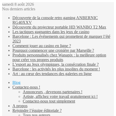
samedi 8 août 2026
Nos derniers articles
Découverte de la console retro gaming ANBERNIC
RG40XXV
Découverte du projecteur portable HD WANBO T2 Max
Les tactiques gagnantes dans les jeux de casino
Barcelone : Les événements qui promettent de marquer l’été
2023
Comment jouer au casino en ligne ?
Pourquoi commencer une croisière par Marseille ?
Produits personnalisés chez Wanapix : la meilleure option
pour créer vos propres produits
L’esport au Jeux olympiques, la consécration finale ?
Barcelone : les activités les plus insolites du moment !
Art : au cœur des tendances des galeries en ligne
Blog
Contactez-nous !
Annonceurs , devenons partenaires !
Artiste, affichez votre travail gratuitement ici !
Contactez-nous tout simplement
A propos
Rejoindre l’équipe éditoriale ?
Tous nos auteurs