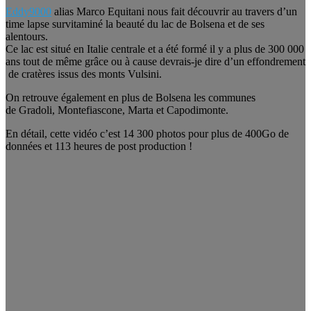
Eddy9000
alias Marco Equitani nous fait découvrir au travers d’un
time lapse survitaminé la beauté du lac de Bolsena et de ses
alentours.
Ce lac est situé en Italie centrale et a été formé il y a plus de 300 000
ans tout de même grâce ou à cause devrais-je dire d’un effondrement
de cratères issus des monts Vulsini.
On retrouve également en plus de Bolsena les communes
de Gradoli, Montefiascone, Marta et Capodimonte.
En détail, cette vidéo c’est 14 300 photos pour plus de 400Go de
données et 113 heures de post production !