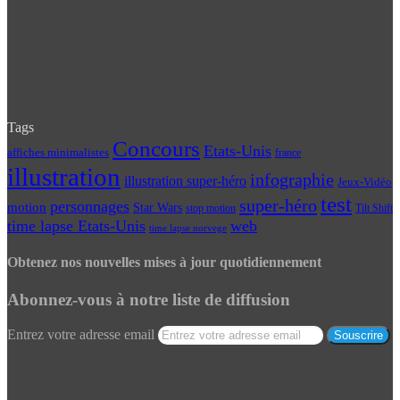
Tags
Concours
Etats-Unis
affiches minimalistes
france
illustration
infographie
illustration super-héro
Jeux-Vidéo
test
super-héro
personnages
motion
Star Wars
Tilt Shift
stop motion
time lapse Etats-Unis
web
time lapse norvege
Obtenez nos nouvelles mises à jour quotidiennement
Abonnez-vous à notre liste de diffusion
Entrez votre adresse email