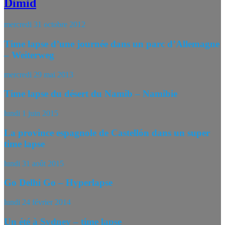
Dimid
mercredi 31 octobre 2012
Time lapse d’une journée dans un parc d’Allemagne
– Weiterweg
mercredi 29 mai 2013
Time lapse du désert du Namib – Namibie
lundi 1 juin 2015
La province espagnole de Castellón dans un super
time lapse
lundi 31 août 2015
Go Delhi Go – Hyperlapse
lundi 24 février 2014
Un été à Sydney – time lapse