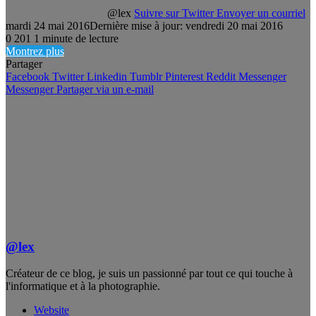
@lex
Suivre sur Twitter
Envoyer un courriel
mardi 24 mai 2016
Dernière mise à jour: vendredi 20 mai 2016
0
201
1 minute de lecture
Montrez plus
Partager
Facebook
Twitter
Linkedin
Tumblr
Pinterest
Reddit
Messenger
Messenger
Partager via un e-mail
@lex
Créateur de ce blog, je suis un passionné par tout ce qui touche à
l'informatique et à la photographie.
Website