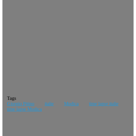
Tags
Giorgio Pitino
italie
Modica
time lapse italie
time lapse Modica