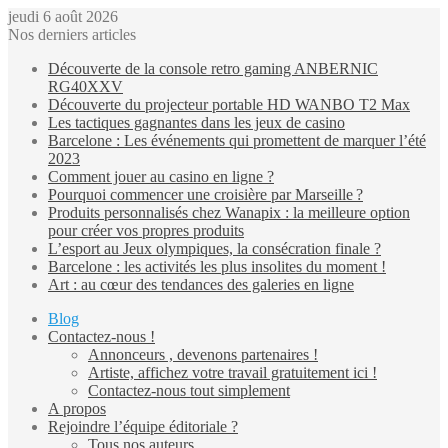
jeudi 6 août 2026
Nos derniers articles
Découverte de la console retro gaming ANBERNIC
RG40XXV
Découverte du projecteur portable HD WANBO T2 Max
Les tactiques gagnantes dans les jeux de casino
Barcelone : Les événements qui promettent de marquer l’été
2023
Comment jouer au casino en ligne ?
Pourquoi commencer une croisière par Marseille ?
Produits personnalisés chez Wanapix : la meilleure option
pour créer vos propres produits
L’esport au Jeux olympiques, la consécration finale ?
Barcelone : les activités les plus insolites du moment !
Art : au cœur des tendances des galeries en ligne
Blog
Contactez-nous !
Annonceurs , devenons partenaires !
Artiste, affichez votre travail gratuitement ici !
Contactez-nous tout simplement
A propos
Rejoindre l’équipe éditoriale ?
Tous nos auteurs