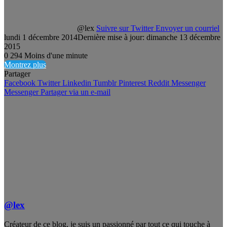
@lex
Suivre sur Twitter
Envoyer un courriel
lundi 1 décembre 2014
Dernière mise à jour: dimanche 13 décembre
2015
0
294
Moins d'une minute
Montrez plus
Partager
Facebook
Twitter
Linkedin
Tumblr
Pinterest
Reddit
Messenger
Messenger
Partager via un e-mail
@lex
Créateur de ce blog, je suis un passionné par tout ce qui touche à