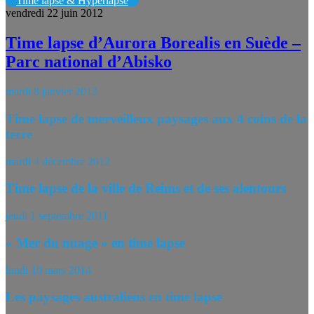
Time lapse & Hyperlapse
vendredi 22 juin 2012
Time lapse d’Aurora Borealis en Suède –
Parc national d’Abisko
mardi 8 janvier 2013
Time lapse de merveilleux paysages aux 4 coins de la
terre
mardi 4 décembre 2012
Time lapse de la ville de Reims et de ses alentours
jeudi 1 septembre 2011
« Mer du nuage » en time lapse
lundi 10 mars 2014
Les paysages australiens en time lapse