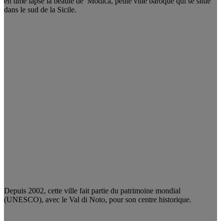
en time lapse la beauté de Modica, petite ville baroque qui se situe
dans le sud de la Sicile.
Depuis 2002, cette ville fait partie du patrimoine mondial
(UNESCO), avec le Val di Noto, pour son centre historique.