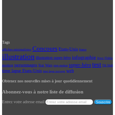
Tags
Concours
Etats-Unis
affiches minimalistes
france
illustration
infographie
illustration super-héro
Jeux-Vidéo
test
super-héro
personnages
motion
Star Wars
Tilt Shift
stop motion
time lapse Etats-Unis
web
time lapse norvege
Obtenez nos nouvelles mises à jour quotidiennement
Abonnez-vous à notre liste de diffusion
Entrez votre adresse email