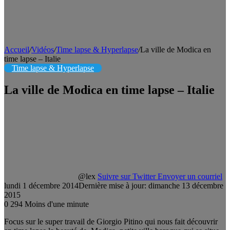
Accueil
/
Vidéos
/
Time lapse & Hyperlapse
/
La ville de Modica en
time lapse – Italie
Time lapse & Hyperlapse
La ville de Modica en time lapse – Italie
@lex
Suivre sur Twitter
Envoyer un courriel
lundi 1 décembre 2014
Dernière mise à jour: dimanche 13 décembre
2015
0
294
Moins d'une minute
Focus sur le super travail de Giorgio Pitino qui nous fait découvrir