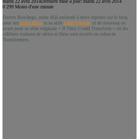
mardi 22 avril 2014
Dernière mise à jour: mardi 22 avril 2014
0
299
Moins d'une minute
Darren Rawlings, ariste déjà présenté à deux reprises sur le blog
pour ses
super-héros
et sa série
Little Friends
et de nouveau en
avant pour sa série originale « If They Could Transform » où les
célèbres voitures de séries et films sont recréés en robot de
Transformers.