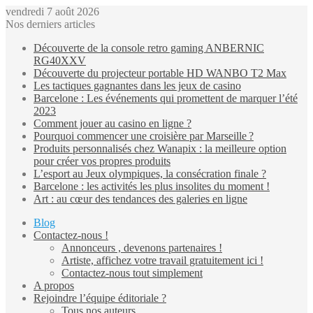
vendredi 7 août 2026
Nos derniers articles
Découverte de la console retro gaming ANBERNIC
RG40XXV
Découverte du projecteur portable HD WANBO T2 Max
Les tactiques gagnantes dans les jeux de casino
Barcelone : Les événements qui promettent de marquer l’été
2023
Comment jouer au casino en ligne ?
Pourquoi commencer une croisière par Marseille ?
Produits personnalisés chez Wanapix : la meilleure option
pour créer vos propres produits
L’esport au Jeux olympiques, la consécration finale ?
Barcelone : les activités les plus insolites du moment !
Art : au cœur des tendances des galeries en ligne
Blog
Contactez-nous !
Annonceurs , devenons partenaires !
Artiste, affichez votre travail gratuitement ici !
Contactez-nous tout simplement
A propos
Rejoindre l’équipe éditoriale ?
Tous nos auteurs