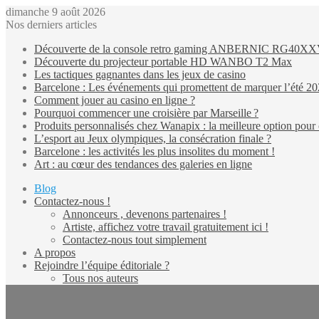
dimanche 9 août 2026
Nos derniers articles
Découverte de la console retro gaming ANBERNIC RG40X
Découverte du projecteur portable HD WANBO T2 Max
Les tactiques gagnantes dans les jeux de casino
Barcelone : Les événements qui promettent de marquer l’été 2
Comment jouer au casino en ligne ?
Pourquoi commencer une croisière par Marseille ?
Produits personnalisés chez Wanapix : la meilleure option pour 
L’esport au Jeux olympiques, la consécration finale ?
Barcelone : les activités les plus insolites du moment !
Art : au cœur des tendances des galeries en ligne
Blog
Contactez-nous !
Annonceurs , devenons partenaires !
Artiste, affichez votre travail gratuitement ici !
Contactez-nous tout simplement
A propos
Rejoindre l’équipe éditoriale ?
Tous nos auteurs