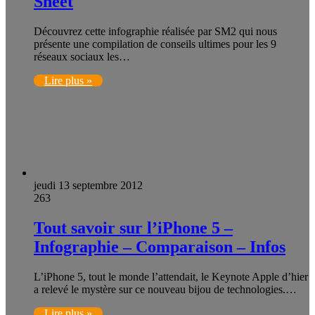
Sheet
Découvrez cette infographie réalisée par SM2 qui nous
présente une compilation de conseils ultimes pour les 9
réseaux sociaux les…
Lire plus »
jeudi 13 septembre 2012
263
Tout savoir sur l’iPhone 5 –
Infographie – Comparaison – Infos
L’iPhone 5, tout le monde l’attendait, le Keynote Apple d’hier
a relevé le mystère sur ce nouveau bijou de technologies.…
Lire plus »