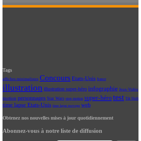
Tags
Concours
Etats-Unis
affiches minimalistes
france
illustration
infographie
illustration super-héro
Jeux-Vidéo
test
super-héro
personnages
motion
Star Wars
Tilt Shift
stop motion
time lapse Etats-Unis
web
time lapse norvege
Obtenez nos nouvelles mises à jour quotidiennement
Abonnez-vous à notre liste de diffusion