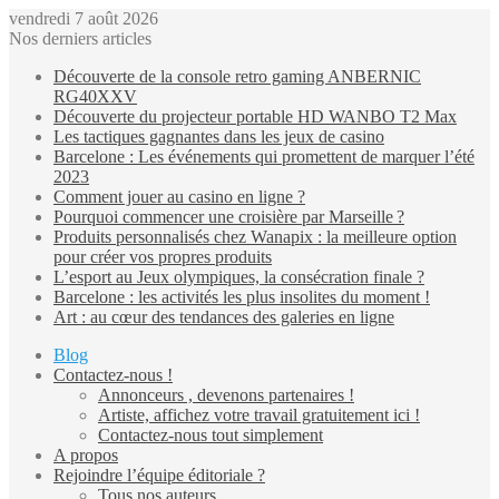
vendredi 7 août 2026
Nos derniers articles
Découverte de la console retro gaming ANBERNIC
RG40XXV
Découverte du projecteur portable HD WANBO T2 Max
Les tactiques gagnantes dans les jeux de casino
Barcelone : Les événements qui promettent de marquer l’été
2023
Comment jouer au casino en ligne ?
Pourquoi commencer une croisière par Marseille ?
Produits personnalisés chez Wanapix : la meilleure option
pour créer vos propres produits
L’esport au Jeux olympiques, la consécration finale ?
Barcelone : les activités les plus insolites du moment !
Art : au cœur des tendances des galeries en ligne
Blog
Contactez-nous !
Annonceurs , devenons partenaires !
Artiste, affichez votre travail gratuitement ici !
Contactez-nous tout simplement
A propos
Rejoindre l’équipe éditoriale ?
Tous nos auteurs