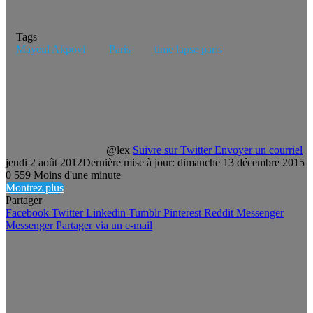
Tags
Mayeul Akpovi
Paris
time lapse paris
@lex
Suivre sur Twitter
Envoyer un courriel
jeudi 2 août 2012
Dernière mise à jour: dimanche 13 décembre 2015
0
559
Moins d'une minute
Montrez plus
Partager
Facebook
Twitter
Linkedin
Tumblr
Pinterest
Reddit
Messenger
Messenger
Partager via un e-mail