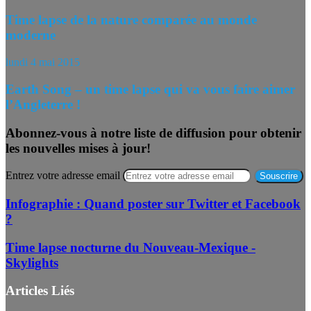
Time lapse de la nature comparée au monde
moderne
lundi 4 mai 2015
Earth Song – un time lapse qui va vous faire aimer
l’Angleterre !
Abonnez-vous à notre liste de diffusion pour obtenir
les nouvelles mises à jour!
Entrez votre adresse email
Infographie : Quand poster sur Twitter et Facebook
?
Time lapse nocturne du Nouveau-Mexique -
Skylights
Articles Liés