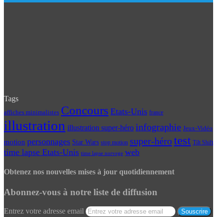
Tags
Concours
Etats-Unis
affiches minimalistes
france
illustration
infographie
illustration super-héro
Jeux-Vidéo
test
super-héro
personnages
motion
Star Wars
Tilt Shift
stop motion
time lapse Etats-Unis
web
time lapse norvege
Obtenez nos nouvelles mises à jour quotidiennement
Abonnez-vous à notre liste de diffusion
Entrez votre adresse email