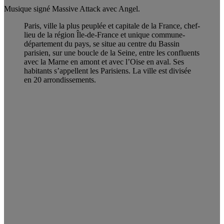
Musique signé Massive Attack avec Angel.
Paris, ville la plus peuplée et capitale de la France, chef-
lieu de la région Île-de-France et unique commune-
département du pays, se situe au centre du Bassin
parisien, sur une boucle de la Seine, entre les confluents
avec la Marne en amont et avec l’Oise en aval. Ses
habitants s’appellent les Parisiens. La ville est divisée
en 20 arrondissements.