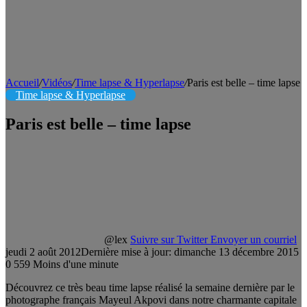
Accueil
/
Vidéos
/
Time lapse & Hyperlapse
/
Paris est belle – time lapse
Time lapse & Hyperlapse
Paris est belle – time lapse
@lex
Suivre sur Twitter
Envoyer un courriel
jeudi 2 août 2012
Dernière mise à jour: dimanche 13 décembre 2015
0
559
Moins d'une minute
Découvrez ce très beau time lapse réalisé la semaine dernière par le
photographe français Mayeul Akpovi dans notre charmante capitale