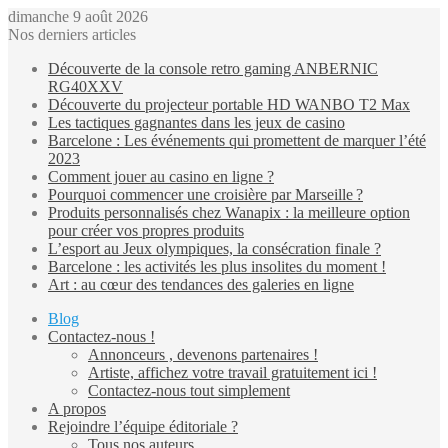
dimanche 9 août 2026
Nos derniers articles
Découverte de la console retro gaming ANBERNIC
RG40XXV
Découverte du projecteur portable HD WANBO T2 Max
Les tactiques gagnantes dans les jeux de casino
Barcelone : Les événements qui promettent de marquer l’été
2023
Comment jouer au casino en ligne ?
Pourquoi commencer une croisière par Marseille ?
Produits personnalisés chez Wanapix : la meilleure option
pour créer vos propres produits
L’esport au Jeux olympiques, la consécration finale ?
Barcelone : les activités les plus insolites du moment !
Art : au cœur des tendances des galeries en ligne
Blog
Contactez-nous !
Annonceurs , devenons partenaires !
Artiste, affichez votre travail gratuitement ici !
Contactez-nous tout simplement
A propos
Rejoindre l’équipe éditoriale ?
Tous nos auteurs