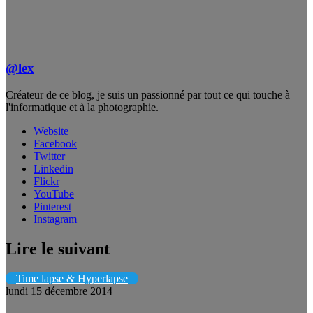
@lex
Créateur de ce blog, je suis un passionné par tout ce qui touche à
l'informatique et à la photographie.
Website
Facebook
Twitter
Linkedin
Flickr
YouTube
Pinterest
Instagram
Lire le suivant
Time lapse & Hyperlapse
lundi 15 décembre 2014