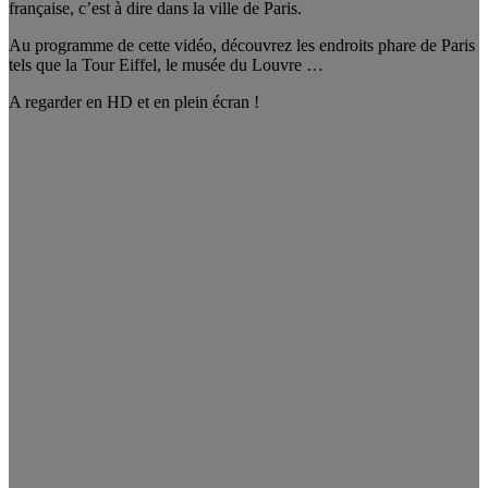
française, c’est à dire dans la ville de Paris.
Au programme de cette vidéo, découvrez les endroits phare de Paris
tels que la Tour Eiffel, le musée du Louvre …
A regarder en HD et en plein écran !