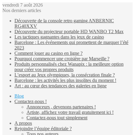
vendredi 7 août 2026
Nos derniers articles
Découverte de la console retro gaming ANBERNIC
RG40XXV
Découverte du projecteur portable HD WANBO T2 Max
Les tactiques gagnantes dans les jeux de casino
Barcelone : Les événements qui promettent de marquer l’été
2023
Comment jouer au casino en ligne ?
Pourquoi commencer une croisière par Marseille ?
Produits personnalisés chez Wanapix : la meilleure option
pour créer vos propres produits
L’esport au Jeux olympiques, la consécration finale ?
Barcelone : les activités les plus insolites du moment !
Art : au cœur des tendances des galeries en ligne
Blog
Contactez-nous !
Annonceurs , devenons partenaires !
Artiste, affichez votre travail gratuitement ici !
Contactez-nous tout simplement
A propos
Rejoindre l’équipe éditoriale ?
Tous nos auteurs