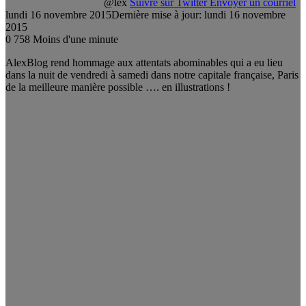
@lex
Suivre sur Twitter
Envoyer un courriel
lundi 16 novembre 2015
Dernière mise à jour: lundi 16 novembre
2015
0
758
Moins d'une minute
AlexBlog rend hommage aux attentats abominables qui a eu lieu
dans la nuit de vendredi à samedi dans notre capitale française, Paris
de la meilleure manière possible …. en illustrations !