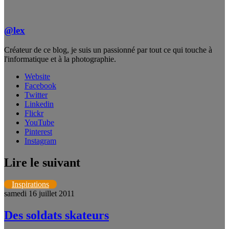
@lex
Créateur de ce blog, je suis un passionné par tout ce qui touche à
l'informatique et à la photographie.
Website
Facebook
Twitter
Linkedin
Flickr
YouTube
Pinterest
Instagram
Lire le suivant
Inspirations
samedi 16 juillet 2011
Des soldats skateurs