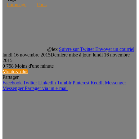
hommage
Paris
@lex
Suivre sur Twitter
Envoyer un courriel
lundi 16 novembre 2015
Dernière mise à jour: lundi 16 novembre
2015
0
758
Moins d'une minute
Montrez plus
Partager
Facebook
Twitter
Linkedin
Tumblr
Pinterest
Reddit
Messenger
Messenger
Partager via un e-mail