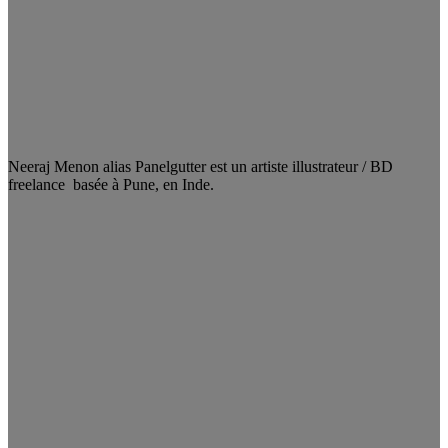
Neeraj Menon alias Panelgutter est un artiste illustrateur / BD
freelance basée à Pune, en Inde.