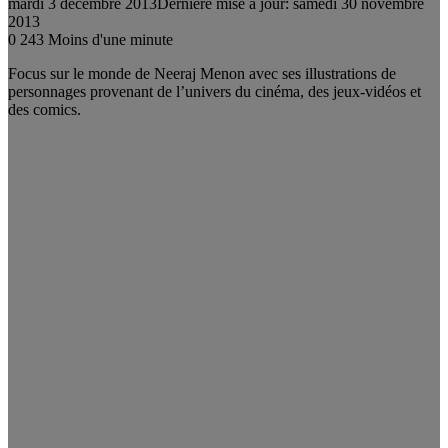
mardi 3 décembre 2013
Dernière mise à jour: samedi 30 novembre
2013
0
243
Moins d'une minute
Focus sur le monde de Neeraj Menon avec ses illustrations de
personnages provenant de l’univers du cinéma, des jeux-vidéos et
des comics.