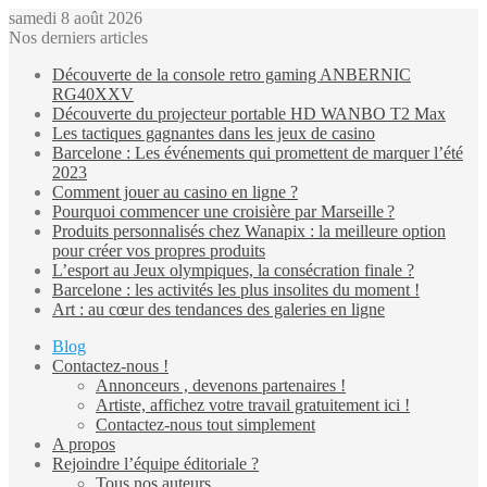
samedi 8 août 2026
Nos derniers articles
Découverte de la console retro gaming ANBERNIC
RG40XXV
Découverte du projecteur portable HD WANBO T2 Max
Les tactiques gagnantes dans les jeux de casino
Barcelone : Les événements qui promettent de marquer l’été
2023
Comment jouer au casino en ligne ?
Pourquoi commencer une croisière par Marseille ?
Produits personnalisés chez Wanapix : la meilleure option
pour créer vos propres produits
L’esport au Jeux olympiques, la consécration finale ?
Barcelone : les activités les plus insolites du moment !
Art : au cœur des tendances des galeries en ligne
Blog
Contactez-nous !
Annonceurs , devenons partenaires !
Artiste, affichez votre travail gratuitement ici !
Contactez-nous tout simplement
A propos
Rejoindre l’équipe éditoriale ?
Tous nos auteurs