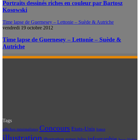
Portraits dessinés riches en couleur par Bartosz
Kosowski
Time lapse de Guernesey – Lettonie – Suède & Autriche
vendredi 19 octobre 2012
Time lapse de Guernesey – Lettonie – Suède &
Autriche
Tags
Concours
Etats-Unis
affiches minimalistes
france
illustration
infographie
illustration super-héro
Jeux-Vidéo