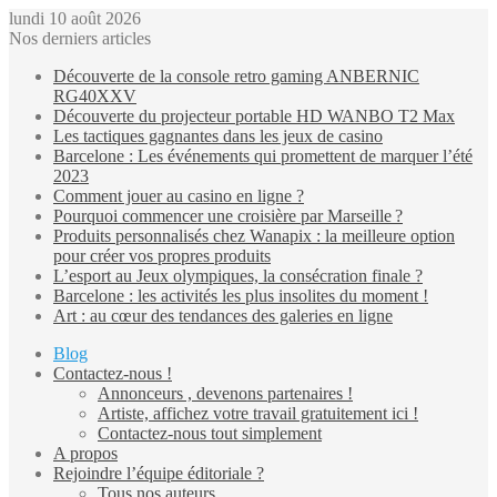
lundi 10 août 2026
Nos derniers articles
Découverte de la console retro gaming ANBERNIC
RG40XXV
Découverte du projecteur portable HD WANBO T2 Max
Les tactiques gagnantes dans les jeux de casino
Barcelone : Les événements qui promettent de marquer l’été
2023
Comment jouer au casino en ligne ?
Pourquoi commencer une croisière par Marseille ?
Produits personnalisés chez Wanapix : la meilleure option
pour créer vos propres produits
L’esport au Jeux olympiques, la consécration finale ?
Barcelone : les activités les plus insolites du moment !
Art : au cœur des tendances des galeries en ligne
Blog
Contactez-nous !
Annonceurs , devenons partenaires !
Artiste, affichez votre travail gratuitement ici !
Contactez-nous tout simplement
A propos
Rejoindre l’équipe éditoriale ?
Tous nos auteurs