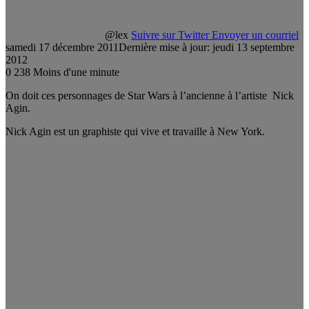
@lex
Suivre sur Twitter
Envoyer un courriel
samedi 17 décembre 2011
Dernière mise à jour: jeudi 13 septembre
2012
0
238
Moins d'une minute
On doit ces personnages de Star Wars à l’ancienne à l’artiste Nick
Agin.
Nick Agin est un graphiste qui vive et travaille à New York.