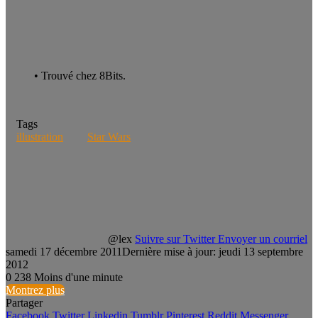
• Trouvé chez 8Bits.
Tags
illustration
Star Wars
@lex
Suivre sur Twitter
Envoyer un courriel
samedi 17 décembre 2011
Dernière mise à jour: jeudi 13 septembre
2012
0
238
Moins d'une minute
Montrez plus
Partager
Facebook
Twitter
Linkedin
Tumblr
Pinterest
Reddit
Messenger