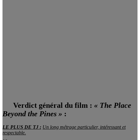
Verdict général du film :
« The Place
Beyond the Pines »
:
LE PLUS DE TJ :
Un long métrage particulier, intéressant et
respectable.