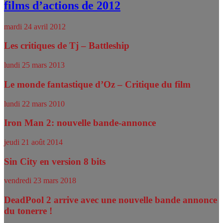
films d’actions de 2012
mardi 24 avril 2012
Les critiques de Tj – Battleship
lundi 25 mars 2013
Le monde fantastique d’Oz – Critique du film
lundi 22 mars 2010
Iron Man 2: nouvelle bande-annonce
jeudi 21 août 2014
Sin City en version 8 bits
vendredi 23 mars 2018
DeadPool 2 arrive avec une nouvelle bande annonce
du tonerre !