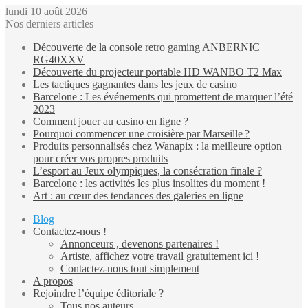
lundi 10 août 2026
Nos derniers articles
Découverte de la console retro gaming ANBERNIC
RG40XXV
Découverte du projecteur portable HD WANBO T2 Max
Les tactiques gagnantes dans les jeux de casino
Barcelone : Les événements qui promettent de marquer l’été
2023
Comment jouer au casino en ligne ?
Pourquoi commencer une croisière par Marseille ?
Produits personnalisés chez Wanapix : la meilleure option
pour créer vos propres produits
L’esport au Jeux olympiques, la consécration finale ?
Barcelone : les activités les plus insolites du moment !
Art : au cœur des tendances des galeries en ligne
Blog
Contactez-nous !
Annonceurs , devenons partenaires !
Artiste, affichez votre travail gratuitement ici !
Contactez-nous tout simplement
A propos
Rejoindre l’équipe éditoriale ?
Tous nos auteurs