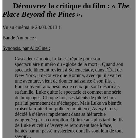
Découvrez la critique du film :
« The
Place Beyond the Pines »
.
Vu au cinéma le 23.03.2013 !
Bande Annonce :
Synopsis, par AlloCine :
Cascadeur à moto, Luke est réputé pour son
spectaculaire numéro du «globe de la mort». Quand son
spectacle itinérant revient à Schenectady, dans l’État de
New York, il découvre que Romina, avec qui il avait eu
une aventure, vient de donner naissance à son fils…
Pour subvenir aux besoins de ceux qui sont désormais
sa famille, Luke quitte le spectacle et commet une série
de braquages. Chaque fois, ses talents de pilote hors
pair lui permettent de s’échapper. Mais Luke va bientôt
croiser la route d’un policier ambitieux, Avery Cross,
décidé à s’élever rapidement dans sa hiérarchie
gangrenée par la corruption. Quinze ans plus tard, le fils
de Luke et celui d’Avery se retrouvent face à face,
hantés par un passé mystérieux dont ils sont loin de tout
savoir…