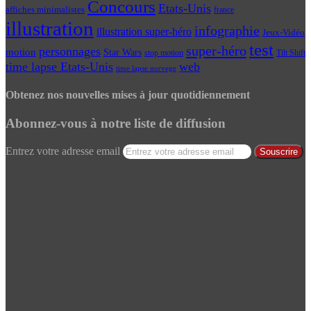
Concours
Etats-Unis
affiches minimalistes
france
illustration
infographie
illustration super-héro
Jeux-Vidéo
test
super-héro
personnages
motion
Star Wars
Tilt Shift
stop motion
time lapse Etats-Unis
web
time lapse norvege
Obtenez nos nouvelles mises à jour quotidiennement
Abonnez-vous à notre liste de diffusion
Entrez votre adresse email