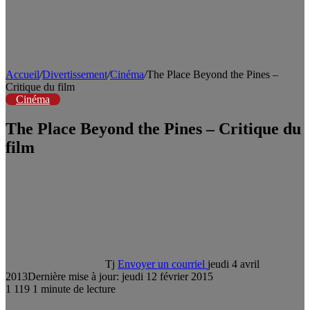
Accueil
/
Divertissement
/
Cinéma
/
The Place Beyond the Pines –
Critique du film
Cinéma
The Place Beyond the Pines – Critique du
film
Tj
Envoyer un courriel
jeudi 4 avril
2013
Dernière mise à jour: jeudi 12 février 2015
1
119
1 minute de lecture