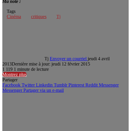
Ma note :
Tags
Cinéma
critiques
Tj
Tj
Envoyer un courriel
jeudi 4 avril
2013
Dernière mise à jour: jeudi 12 février 2015
1
119
1 minute de lecture
Montrez plus
Partager
Facebook
Twitter
Linkedin
Tumblr
Pinterest
Reddit
Messenger
Messenger
Partager via un e-mail