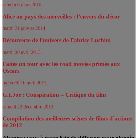
samedi 6 mars 2010
Alice au pays des merveilles : l’envers du décor
mardi 21 janvier 2014
Découverte de l’univers de Fabrice Luchini
mardi 30 avril 2013
Faites un tour avec les road movies primés aux
Oscars
mercredi 10 avril 2013
G.I.Joe : Conspiration – Critique du film
samedi 22 décembre 2012
Compilation des meilleures scènes de films d’actions
de 2012
Abonnez-vous à notre liste de diffusion pour obtenir