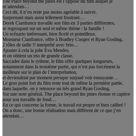
The Place beyond the pines est l’opposé du film auquel je
m’attendais…
Ceci dit, il n’en reste pas moins agréable à suivre.
Surprenant mais aussi tellement frustrant…
Derek Cianfrance travaille son film en 3 parties différentes,
se regroupant sur un seul et même thème : la famille !
Un scénario intéressant, bien ficelé et pointilleux.
Monsieur Cianfrance, offre à Bradley Cooper et Ryan Gosling,
2 rôles de taille !! interprété avec brio…
Ajouter à cela la jolie Eva Mendes,
et on obtient un trio de grande classe.
Saccader dans le rythme, le film offre quelques longueurs,
notamment dans la troisième partie, qui n’est pas forcément la
meilleure sur le plan de l’interprétation,
et deviendrait par moment presque surjoué voir ennuyante…
Le gros point fort du film reste tout de même la première partie,
dans laquelle, on y retrouve un très grand Ryan Gosling.
Sur une note général, The place beyond the pines étonne et captive
pour son travaille de fond…
En ce qui concerne la forme, le travail est propre et bien calibré !
On a donc, une bonne réalisation mais différent de ce que j’en
attendais…