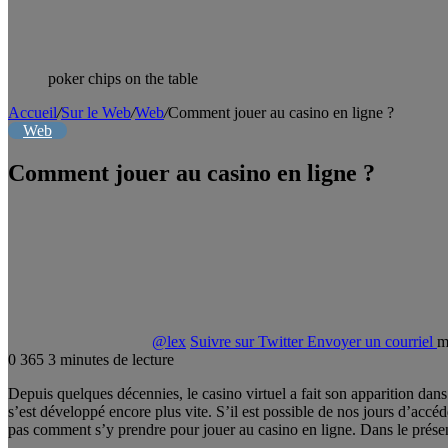
poker chips on the table
Accueil
/
Sur le Web
/
Web
/
Comment jouer au casino en ligne ?
Web
Comment jouer au casino en ligne ?
@lex
Suivre sur Twitter
Envoyer un courriel
m
0
365
3 minutes de lecture
Depuis quelques décennies, le casino virtuel a fait son apparition da
s’est développé encore plus vite. S’il est possible de nos jours d’accé
pas comment s’y prendre pour jouer au casino en ligne. Dans le présent