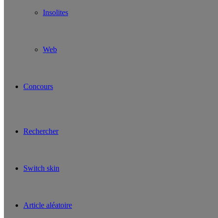
Insolites
Web
Concours
Rechercher
Switch skin
Article aléatoire