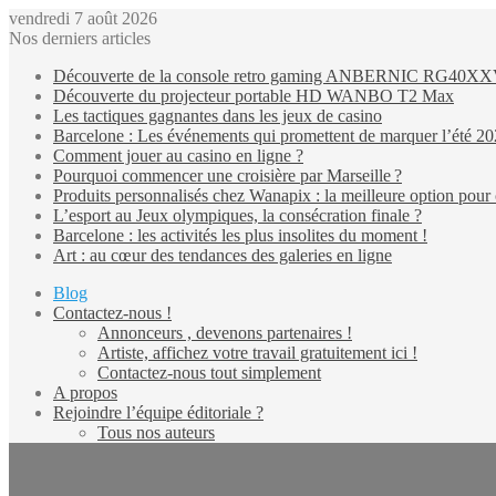
vendredi 7 août 2026
Nos derniers articles
Découverte de la console retro gaming ANBERNIC RG40X
Découverte du projecteur portable HD WANBO T2 Max
Les tactiques gagnantes dans les jeux de casino
Barcelone : Les événements qui promettent de marquer l’été 2
Comment jouer au casino en ligne ?
Pourquoi commencer une croisière par Marseille ?
Produits personnalisés chez Wanapix : la meilleure option pour 
L’esport au Jeux olympiques, la consécration finale ?
Barcelone : les activités les plus insolites du moment !
Art : au cœur des tendances des galeries en ligne
Blog
Contactez-nous !
Annonceurs , devenons partenaires !
Artiste, affichez votre travail gratuitement ici !
Contactez-nous tout simplement
A propos
Rejoindre l’équipe éditoriale ?
Tous nos auteurs