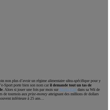
esoin non plus d’avoir un régime alimentaire ultra-spécifique pour y
 l’e-Sport porte bien son nom car
il demande tout un tas de
de
. Alors si jouer une fois par mois sur
Mario Kart
dans sa Wii de
ors de tournois aux
prize-money
atteignant des millions de dollars
souvent inférieure à 25 ans…