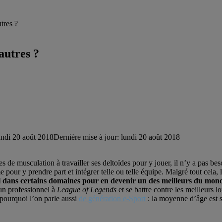
tres ?
autres ?
undi 20 août 2018
Dernière mise à jour: lundi 20 août 2018
es de musculation à travailler ses deltoïdes pour y jouer, il n’y a pas b
 pour y prendre part et intégrer telle ou telle équipe. Malgré tout cela,
rel dans certains domaines pour en devenir un des meilleurs du mon
 un professionnel à
League of Legends
et se battre contre les meilleurs l
 pourquoi l’on parle aussi
de génération e-Sport
: la moyenne d’âge est 