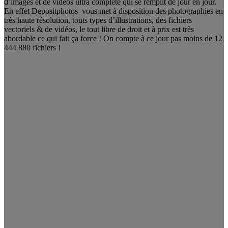
d’images et de vidéos ultra complète qui se remplit de jour en jour.
En effet Depositphotos vous met à disposition des photographies en
très haute résolution, touts types d’illustrations, des fichiers
vectoriels & de vidéos, le tout libre de droit et à prix est très
abordable ce qui fait ça force ! On compte à ce jour pas moins de 12
444 880 fichiers !