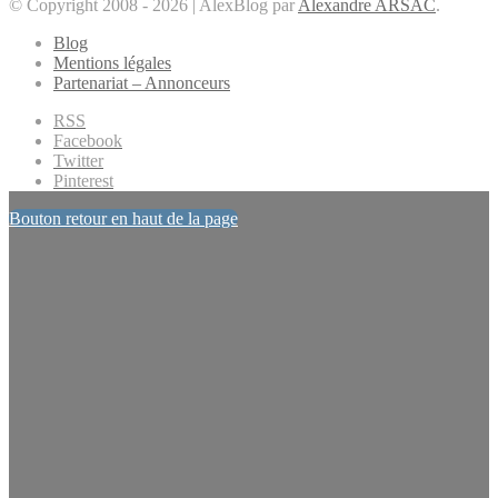
© Copyright 2008 - 2026 | AlexBlog par
Alexandre ARSAC
.
Blog
Mentions légales
Partenariat – Annonceurs
RSS
Facebook
Twitter
Pinterest
Bouton retour en haut de la page