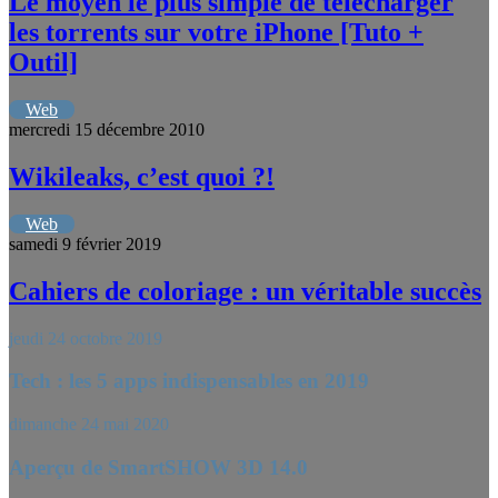
Le moyen le plus simple de télécharger
les torrents sur votre iPhone [Tuto +
Outil]
Web
mercredi 15 décembre 2010
Wikileaks, c’est quoi ?!
Web
samedi 9 février 2019
Cahiers de coloriage : un véritable succès
jeudi 24 octobre 2019
Tech : les 5 apps indispensables en 2019
dimanche 24 mai 2020
Aperçu de SmartSHOW 3D 14.0