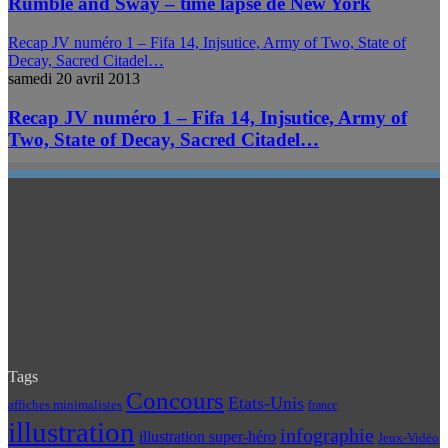
Rumble and Sway – time lapse de New York
Recap JV numéro 1 – Fifa 14, Injsutice, Army of Two, State of
Decay, Sacred Citadel…
samedi 20 avril 2013
Recap JV numéro 1 – Fifa 14, Injsutice, Army of
Two, State of Decay, Sacred Citadel…
Tags
Concours
Etats-Unis
affiches minimalistes
france
illustration
infographie
illustration super-héro
Jeux-Vidéo