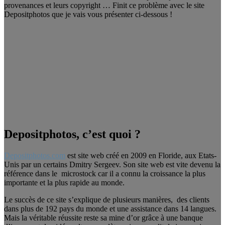
provenances et leurs copyright … Finit ce problème avec le site
Depositphotos que je vais vous présenter ci-dessous !
Depositphotos, c’est quoi ?
Depositphotos.com
est site web créé en 2009 en Floride, aux Etats-
Unis par un certains Dmitry Sergeev. Son site web est vite devenu la
référence dans le microstock car il a connu la croissance la plus
importante et la plus rapide au monde.
Le succès de ce site s’explique de plusieurs manières, des clients
dans plus de 192 pays du monde et une assistance dans 14 langues.
Mais la véritable réussite reste sa mine d’or grâce à une banque