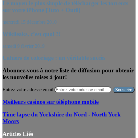
Le moyen le plus simple de télécharger les torrents
sur votre iPhone [Tuto + Outil]
mercredi 15 décembre 2010
Wikileaks, c’est quoi ?!
samedi 9 février 2019
Cahiers de coloriage : un véritable succès
Abonnez-vous à notre liste de diffusion pour obtenir
les nouvelles mises à jour!
Entrez votre adresse email
Meilleurs casinos sur téléphone mobile
Time lapse du Yorkshire du Nord - North York
Moors
Articles Liés