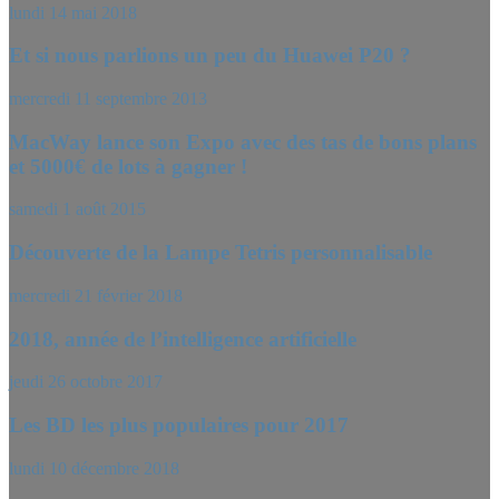
lundi 14 mai 2018
Et si nous parlions un peu du Huawei P20 ?
mercredi 11 septembre 2013
MacWay lance son Expo avec des tas de bons plans
et 5000€ de lots à gagner !
samedi 1 août 2015
Découverte de la Lampe Tetris personnalisable
mercredi 21 février 2018
2018, année de l’intelligence artificielle
jeudi 26 octobre 2017
Les BD les plus populaires pour 2017
lundi 10 décembre 2018