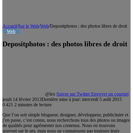
Accueil
/
Sur le Web
/
Web
/
Depositphotos : des photos libres de droit
Web
Depositphotos : des photos libres de droit
@lex
Suivre sur Twitter
Envoyer un courriel
jeudi 14 février 2013
Dernière mise à jour: mercredi 5 août 2015
0
421
2 minutes de lecture
Que l’on soit simple blogueur, designer, développeur, publicitaire et
j’en passe, c’est connu, nous recherchons tous des photos ou images
de qualités pour agrémenter nos contenus. Nous en trouvons
souvent sur le net, mais nous ne connaissons pas toujours leurs