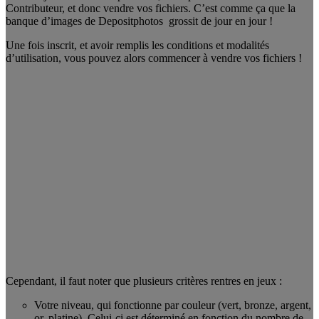
Contributeur, et donc vendre vos fichiers. C’est comme ça que la
banque d’images de Depositphotos grossit de jour en jour !
Une fois inscrit, et avoir remplis les conditions et modalités
d’utilisation, vous pouvez alors commencer à vendre vos fichiers !
Cependant, il faut noter que plusieurs critères rentres en jeux :
Votre niveau, qui fonctionne par couleur (vert, bronze, argent,
or, platine). Celui-ci est déterminé en fonction du nombre de