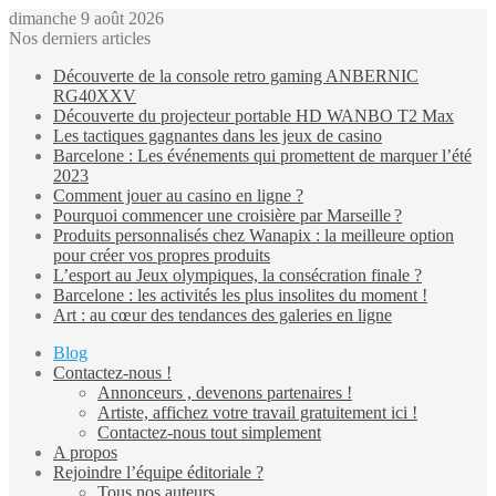
dimanche 9 août 2026
Nos derniers articles
Découverte de la console retro gaming ANBERNIC
RG40XXV
Découverte du projecteur portable HD WANBO T2 Max
Les tactiques gagnantes dans les jeux de casino
Barcelone : Les événements qui promettent de marquer l’été
2023
Comment jouer au casino en ligne ?
Pourquoi commencer une croisière par Marseille ?
Produits personnalisés chez Wanapix : la meilleure option
pour créer vos propres produits
L’esport au Jeux olympiques, la consécration finale ?
Barcelone : les activités les plus insolites du moment !
Art : au cœur des tendances des galeries en ligne
Blog
Contactez-nous !
Annonceurs , devenons partenaires !
Artiste, affichez votre travail gratuitement ici !
Contactez-nous tout simplement
A propos
Rejoindre l’équipe éditoriale ?
Tous nos auteurs