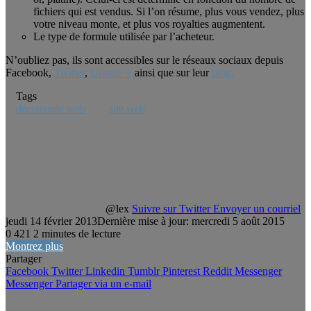
fichiers qui est vendus. Si l’on résume, plus vous vendez, plus
votre niveau monte, et plus vos royalties augmentent.
Le type de formule utilisée par l’acheteur.
N’oubliez pas, ils sont accessibles sur le réseaux sociaux depuis
Facebook,
Twitter
,
Google +
ainsi que sur leur
blog.
Tags
découverte web
site web
@lex
Suivre sur Twitter
Envoyer un courriel
jeudi 14 février 2013
Dernière mise à jour: mercredi 5 août 2015
0
421
2 minutes de lecture
Montrez plus
Partager
Facebook
Twitter
Linkedin
Tumblr
Pinterest
Reddit
Messenger
Messenger
Partager via un e-mail