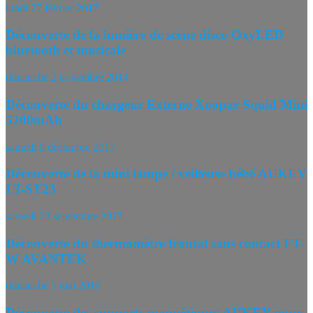
lundi 27 février 2017
Découverte de la lumière de scène disco OxyLED
bluetooth et musicale
dimanche 2 novembre 2014
Découverte du chargeur Externe Xoopar Squid Mini
5200mAh
samedi 9 décembre 2017
Découverte de la mini lampe / veilleuse bébé AUKEY
LT-ST23
samedi 23 septembre 2017
Découverte du thermomètre frontal sans contact FT-
W AVANTEK
dimanche 5 mai 2019
Découverte des supports magnétiques AUKEY pour