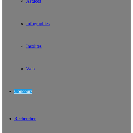
Astuces
Infographies
Insolites
Web
Concours
Rechercher