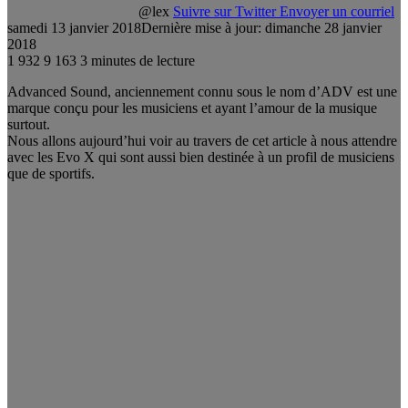
@lex
Suivre sur Twitter
Envoyer un courriel
samedi 13 janvier 2018
Dernière mise à jour: dimanche 28 janvier
2018
1 932
9 163
3 minutes de lecture
Advanced Sound, anciennement connu sous le nom d’ADV est une
marque conçu pour les musiciens et ayant l’amour de la musique
surtout.
Nous allons aujourd’hui voir au travers de cet article à nous attendre
avec les Evo X qui sont aussi bien destinée à un profil de musiciens
que de sportifs.