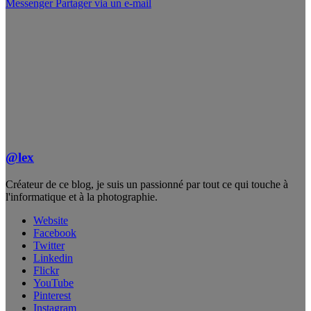
Messenger
Partager via un e-mail
@lex
Créateur de ce blog, je suis un passionné par tout ce qui touche à
l'informatique et à la photographie.
Website
Facebook
Twitter
Linkedin
Flickr
YouTube
Pinterest
Instagram