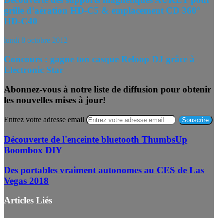
grille d’aération HD-C5 & emplacement CD 360°
HD-C40
lundi 8 octobre 2012
Concours : gagne ton casque Reloop DJ grâce à
Electronic Star
Abonnez-vous à notre liste de diffusion pour obtenir
les nouvelles mises à jour!
Entrez votre adresse email
Découverte de l'enceinte bluetooth ThumbsUp
Boombox DIY
Des portables vraiment autonomes au CES de Las
Vegas 2018
Articles Liés