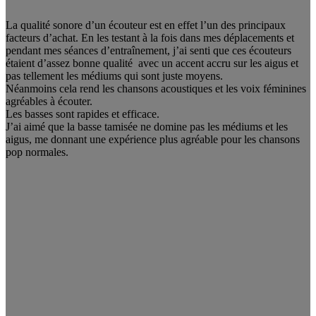
La qualité sonore d’un écouteur est en effet l’un des principaux
facteurs d’achat. En les testant à la fois dans mes déplacements et
pendant mes séances d’entraînement, j’ai senti que ces écouteurs
étaient d’assez bonne qualité avec un accent accru sur les aigus et
pas tellement les médiums qui sont juste moyens.
Néanmoins cela rend les chansons acoustiques et les voix féminines
agréables à écouter.
Les basses sont rapides et efficace.
J’ai aimé que la basse tamisée ne domine pas les médiums et les
aigus, me donnant une expérience plus agréable pour les chansons
pop normales.