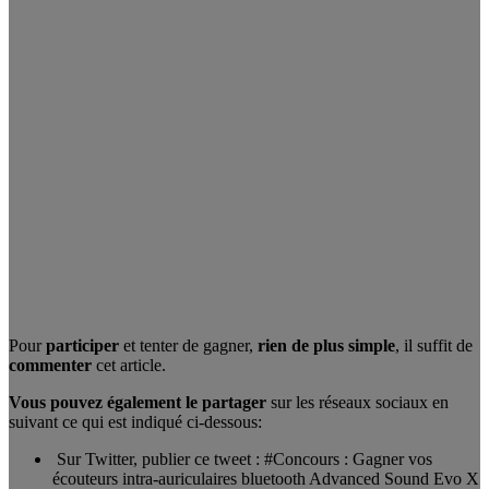
Pour
participer
et tenter de gagner,
rien de plus simple
, il suffit de
commenter
cet article.
Vous pouvez également le partager
sur les réseaux sociaux en
suivant ce qui est indiqué ci-dessous:
Sur Twitter, publier ce tweet : #Concours : Gagner vos
écouteurs intra-auriculaires bluetooth Advanced Sound Evo X