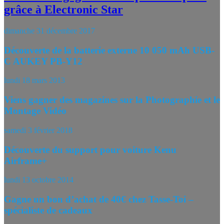
grâce à Electronic Star
dimanche 31 décembre 2017
Découverte de la batterie externe 10 050 mAh USB-
C AUKEY PB-Y12
lundi 18 mars 2013
Viens gagner des magazines sur la Photographie et le
Montage Vidéo
samedi 3 février 2018
Découverte du support pour voiture Kenu
Airframe+
lundi 13 octobre 2014
Gagne un bon d’achat de 40€ chez Tasse-Toi –
spécialiste de cadeaux