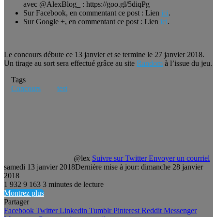
avec @AlexBlog_ : https://goo.gl/5diqPg
Sur Facebook, en commentant ce post : Lien
ici
.
Sur Google +, en commentant ce post : Lien
ici
.
Le concours débute ce 13 janvier et se termine le 27 janvier 2018.
Un tirage au sort sera effectué grâce au site
Random
à l’issue du jeu.
Tags
Concours
test
@lex
Suivre sur Twitter
Envoyer un courriel
samedi 13 janvier 2018
Dernière mise à jour: dimanche 28 janvier
2018
1 932
9 163
3 minutes de lecture
Montrez plus
Partager
Facebook
Twitter
Linkedin
Tumblr
Pinterest
Reddit
Messenger