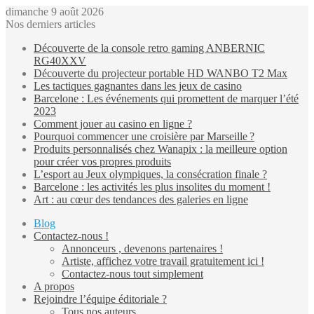
dimanche 9 août 2026
Nos derniers articles
Découverte de la console retro gaming ANBERNIC
RG40XXV
Découverte du projecteur portable HD WANBO T2 Max
Les tactiques gagnantes dans les jeux de casino
Barcelone : Les événements qui promettent de marquer l’été
2023
Comment jouer au casino en ligne ?
Pourquoi commencer une croisière par Marseille ?
Produits personnalisés chez Wanapix : la meilleure option
pour créer vos propres produits
L’esport au Jeux olympiques, la consécration finale ?
Barcelone : les activités les plus insolites du moment !
Art : au cœur des tendances des galeries en ligne
Blog
Contactez-nous !
Annonceurs , devenons partenaires !
Artiste, affichez votre travail gratuitement ici !
Contactez-nous tout simplement
A propos
Rejoindre l’équipe éditoriale ?
Tous nos auteurs