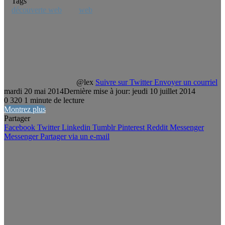
Tags
découverte web
web
@lex
Suivre sur Twitter
Envoyer un courriel
mardi 20 mai 2014
Dernière mise à jour: jeudi 10 juillet 2014
0
320
1 minute de lecture
Montrez plus
Partager
Facebook
Twitter
Linkedin
Tumblr
Pinterest
Reddit
Messenger
Messenger
Partager via un e-mail