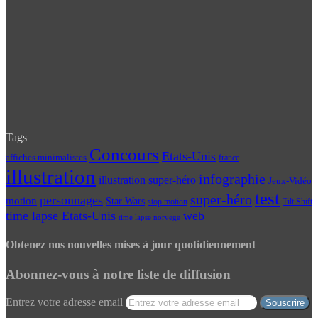
Tags
Concours
Etats-Unis
affiches minimalistes
france
illustration
infographie
illustration super-héro
Jeux-Vidéo
test
super-héro
personnages
motion
Star Wars
Tilt Shift
stop motion
time lapse Etats-Unis
web
time lapse norvege
Obtenez nos nouvelles mises à jour quotidiennement
Abonnez-vous à notre liste de diffusion
Entrez votre adresse email