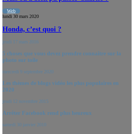
Web
lundi 30 mars 2020
Honda, c’est quoi ?
jeudi 17 mars 2016
5 choses que vous devez prendre connaitre sur la
photo sur toile
mercredi 9 septembre 2020
Les thèmes de blogs vidéo les plus populaires en
2020
jeudi 12 novembre 2015
Arrêter Facebook rend plus heureux
samedi 30 janvier 2010