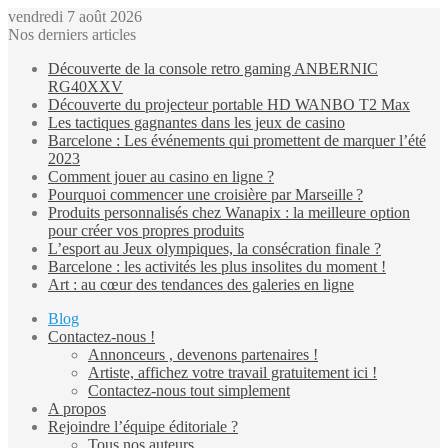
vendredi 7 août 2026
Nos derniers articles
Découverte de la console retro gaming ANBERNIC
RG40XXV
Découverte du projecteur portable HD WANBO T2 Max
Les tactiques gagnantes dans les jeux de casino
Barcelone : Les événements qui promettent de marquer l’été
2023
Comment jouer au casino en ligne ?
Pourquoi commencer une croisière par Marseille ?
Produits personnalisés chez Wanapix : la meilleure option
pour créer vos propres produits
L’esport au Jeux olympiques, la consécration finale ?
Barcelone : les activités les plus insolites du moment !
Art : au cœur des tendances des galeries en ligne
Blog
Contactez-nous !
Annonceurs , devenons partenaires !
Artiste, affichez votre travail gratuitement ici !
Contactez-nous tout simplement
A propos
Rejoindre l’équipe éditoriale ?
Tous nos auteurs