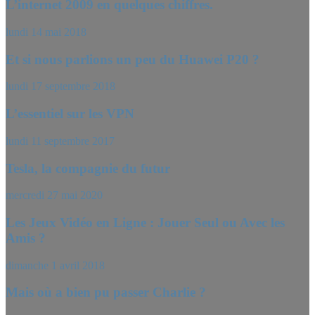
L’internet 2009 en quelques chiffres.
lundi 14 mai 2018
Et si nous parlions un peu du Huawei P20 ?
lundi 17 septembre 2018
L’essentiel sur les VPN
lundi 11 septembre 2017
Tesla, la compagnie du futur
mercredi 27 mai 2020
Les Jeux Vidéo en Ligne : Jouer Seul ou Avec les
Amis ?
dimanche 1 avril 2018
Mais où a bien pu passer Charlie ?