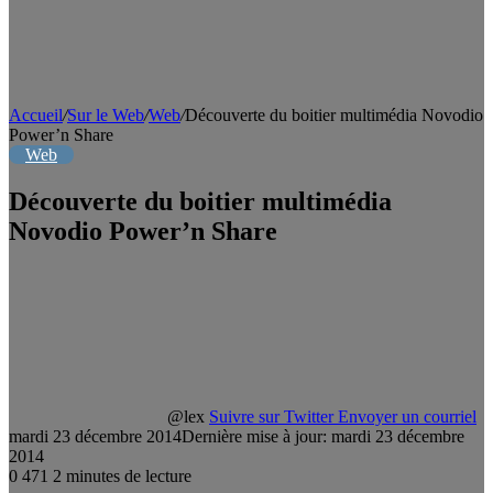
Accueil
/
Sur le Web
/
Web
/
Découverte du boitier multimédia Novodio
Power’n Share
Web
Découverte du boitier multimédia
Novodio Power’n Share
@lex
Suivre sur Twitter
Envoyer un courriel
mardi 23 décembre 2014
Dernière mise à jour: mardi 23 décembre
2014
0
471
2 minutes de lecture