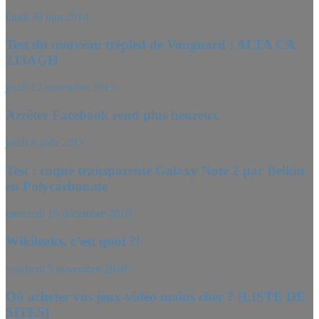
lundi 30 juin 2014
Test du nouveau trépied de Vanguard : ALTA CA
233AGH
jeudi 12 novembre 2015
Arrêter Facebook rend plus heureux
jeudi 8 août 2013
Test : coque transparente Galaxy Note 2 par Belkin
en Polycarbonate
mercredi 15 décembre 2010
Wikileaks, c’est quoi ?!
vendredi 5 novembre 2010
Où acheter vos jeux-vidéo moins cher ? [LISTE DE
SITES]