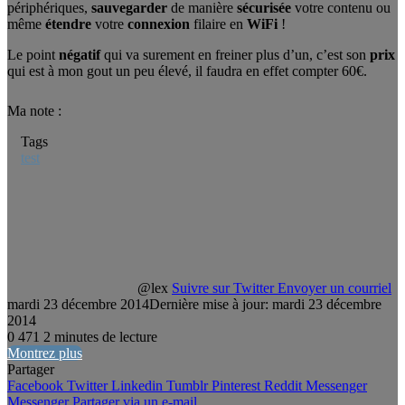
périphériques,
sauvegarder
de manière
sécurisée
votre contenu ou
même
étendre
votre
connexion
filaire en
WiFi
!
Le point
négatif
qui va surement en freiner plus d’un, c’est son
prix
qui est à mon gout un peu élevé, il faudra en effet compter 60€.
Ma note :
Tags
test
@lex
Suivre sur Twitter
Envoyer un courriel
mardi 23 décembre 2014
Dernière mise à jour: mardi 23 décembre
2014
0
471
2 minutes de lecture
Montrez plus
Partager
Facebook
Twitter
Linkedin
Tumblr
Pinterest
Reddit
Messenger
Messenger
Partager via un e-mail