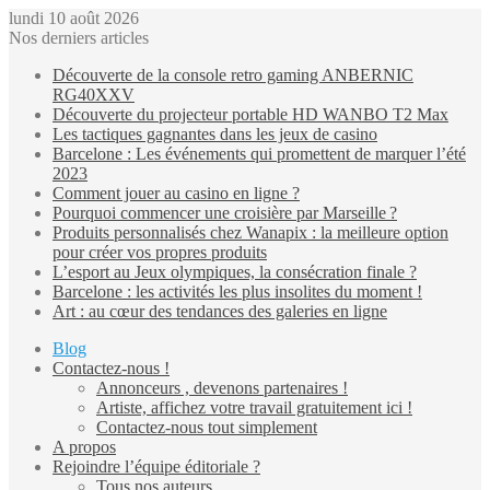
lundi 10 août 2026
Nos derniers articles
Découverte de la console retro gaming ANBERNIC
RG40XXV
Découverte du projecteur portable HD WANBO T2 Max
Les tactiques gagnantes dans les jeux de casino
Barcelone : Les événements qui promettent de marquer l’été
2023
Comment jouer au casino en ligne ?
Pourquoi commencer une croisière par Marseille ?
Produits personnalisés chez Wanapix : la meilleure option
pour créer vos propres produits
L’esport au Jeux olympiques, la consécration finale ?
Barcelone : les activités les plus insolites du moment !
Art : au cœur des tendances des galeries en ligne
Blog
Contactez-nous !
Annonceurs , devenons partenaires !
Artiste, affichez votre travail gratuitement ici !
Contactez-nous tout simplement
A propos
Rejoindre l’équipe éditoriale ?
Tous nos auteurs