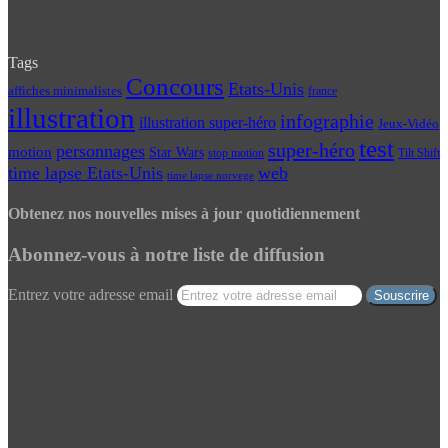
Tags
Concours
Etats-Unis
affiches minimalistes
france
illustration
infographie
illustration super-héro
Jeux-Vidéo
test
super-héro
personnages
motion
Star Wars
Tilt Shift
stop motion
time lapse Etats-Unis
web
time lapse norvege
Obtenez nos nouvelles mises à jour quotidiennement
Abonnez-vous à notre liste de diffusion
Entrez votre adresse email