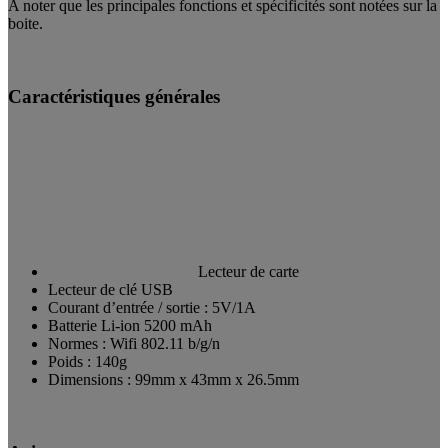
A noter que les principales fonctions et spécificités sont notées sur la
boite.
Caractéristiques générales
Lecteur de carte
Lecteur de clé USB
Courant d’entrée / sortie : 5V/1A
Batterie Li-ion 5200 mAh
Normes : Wifi 802.11 b/g/n
Poids : 140g
Dimensions : 99mm x 43mm x 26.5mm