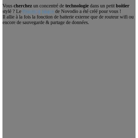
Vous
cherchez
un concentré de
technologie
dans un petit
boitier
stylé ? Le
Power’n Share
de Novodio a été créé pour vous !
Il allie à la fois la fonction de batterie externe que de routeur wifi ou
encore de sauvegarde & partage de données.