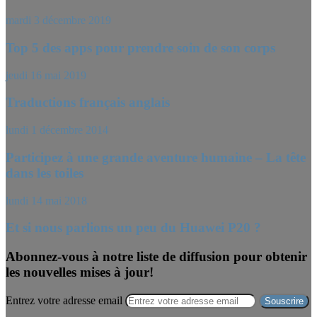
mardi 3 décembre 2019
Top 5 des apps pour prendre soin de son corps
jeudi 16 mai 2019
Traductions français anglais
lundi 1 décembre 2014
Participez à une grande aventure humaine – La tête
dans les toiles
lundi 14 mai 2018
Et si nous parlions un peu du Huawei P20 ?
Abonnez-vous à notre liste de diffusion pour obtenir
les nouvelles mises à jour!
Entrez votre adresse email