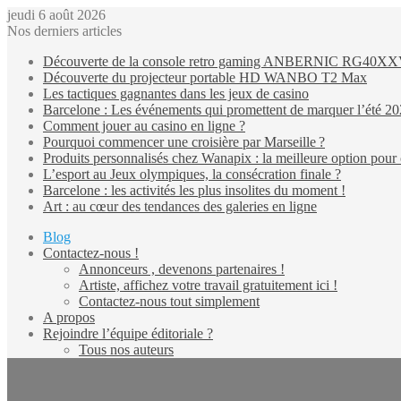
jeudi 6 août 2026
Nos derniers articles
Découverte de la console retro gaming ANBERNIC RG40X
Découverte du projecteur portable HD WANBO T2 Max
Les tactiques gagnantes dans les jeux de casino
Barcelone : Les événements qui promettent de marquer l’été 2
Comment jouer au casino en ligne ?
Pourquoi commencer une croisière par Marseille ?
Produits personnalisés chez Wanapix : la meilleure option pour 
L’esport au Jeux olympiques, la consécration finale ?
Barcelone : les activités les plus insolites du moment !
Art : au cœur des tendances des galeries en ligne
Blog
Contactez-nous !
Annonceurs , devenons partenaires !
Artiste, affichez votre travail gratuitement ici !
Contactez-nous tout simplement
A propos
Rejoindre l’équipe éditoriale ?
Tous nos auteurs