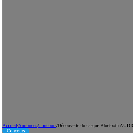
Accueil
/
Annonces
/
Concours
/
Découverte du casque Bluetooth A
Concours