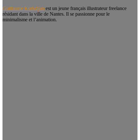
Guillaume Kurkdjian
est un jeune français illustrateur freelance
résidant dans la ville de Nantes. Il se passionne pour le
minimalisme et l’animation.