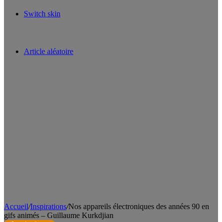
Switch skin
Article aléatoire
Accueil
/
Inspirations
/
Nos appareils électroniques des années 90 en
gifs animés – Guillaume Kurkdjian