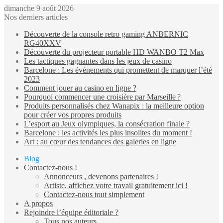
dimanche 9 août 2026
Nos derniers articles
Découverte de la console retro gaming ANBERNIC
RG40XXV
Découverte du projecteur portable HD WANBO T2 Max
Les tactiques gagnantes dans les jeux de casino
Barcelone : Les événements qui promettent de marquer l’été
2023
Comment jouer au casino en ligne ?
Pourquoi commencer une croisière par Marseille ?
Produits personnalisés chez Wanapix : la meilleure option
pour créer vos propres produits
L’esport au Jeux olympiques, la consécration finale ?
Barcelone : les activités les plus insolites du moment !
Art : au cœur des tendances des galeries en ligne
Blog
Contactez-nous !
Annonceurs , devenons partenaires !
Artiste, affichez votre travail gratuitement ici !
Contactez-nous tout simplement
A propos
Rejoindre l’équipe éditoriale ?
Tous nos auteurs