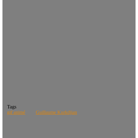
Tags
gif animé
Guillaume Kurkdjian