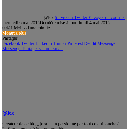
@lex
Suivre sur Twitter
Envoyer un courriel
mercredi 6 mai 2015
Dernière mise à jour: lundi 4 mai 2015
0
441
Moins d'une minute
Montrez plus
Partager
Facebook
Twitter
Linkedin
Tumblr
Pinterest
Reddit
Messenger
Messenger
Partager via un e-mail
@lex
Créateur de ce blog, je suis un passionné par tout ce qui touche à
l'informatique et à la photographie.