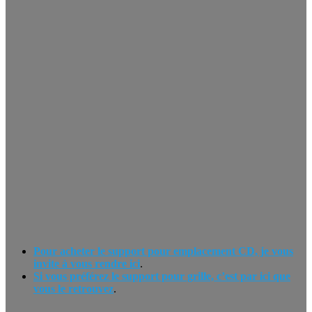
Pour acheter le support pour emplacement CD, je vous
invite à vous rendre ici
.
Si vous préférez le support pour grille, c’est par ici que
vous le retrouvez
.