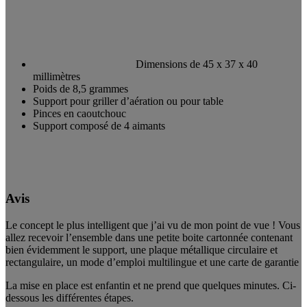
Dimensions de 45 x 37 x 40
millimètres
Poids de 8,5 grammes
Support pour griller d’aération ou pour table
Pinces en caoutchouc
Support composé de 4 aimants
Avis
Le concept le plus intelligent que j’ai vu de mon point de vue ! Vous
allez recevoir l’ensemble dans une petite boite cartonnée contenant
bien évidemment le support, une plaque métallique circulaire et
rectangulaire, un mode d’emploi multilingue et une carte de garantie
La mise en place est enfantin et ne prend que quelques minutes. Ci-
dessous les différentes étapes.