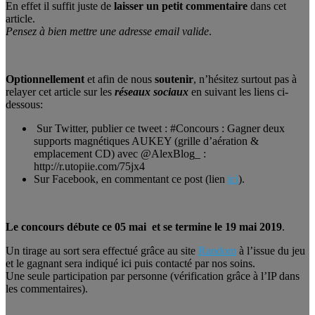
En effet il suffit juste de
laisser un petit commentaire
dans cet
article.
Pensez à bien mettre une adresse email valide
.
Optionnellement
et afin de nous
soutenir
, n’hésitez surtout pas à
relayer cet article sur les
réseaux sociaux
en suivant les liens ci-
dessous:
Sur Twitter, publier ce tweet : #Concours : Gagner deux
supports magnétiques AUKEY (grille d’aération &
emplacement CD) avec @AlexBlog_ :
http://r.utopiie.com/75jx4
Sur Facebook, en commentant ce post (lien
ici
).
Le concours débute ce 05 mai et se termine le 19 mai 2019
.
Un tirage au sort sera effectué grâce au site
Random
à l’issue du jeu
et le gagnant sera indiqué ici puis contacté par nos soins.
Une seule participation par personne (vérification grâce à l’IP dans
les commentaires).