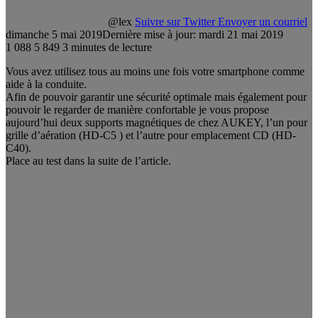
@lex
Suivre sur Twitter
Envoyer un courriel
dimanche 5 mai 2019
Dernière mise à jour: mardi 21 mai 2019
1 088
5 849
3 minutes de lecture
Vous avez utilisez tous au moins une fois votre smartphone comme
aide à la conduite.
Afin de pouvoir garantir une sécurité optimale mais également pour
pouvoir le regarder de manière confortable je vous propose
aujourd’hui deux supports magnétiques de chez AUKEY, l’un pour
grille d’aération (HD-C5 ) et l’autre pour emplacement CD (HD-
C40).
Place au test dans la suite de l’article.