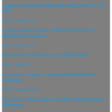
Gagner une enceinte bluetooth design AUKEY SK-
M30
lundi 13 octobre 2014
Gagne un bon d’achat de 40€ chez Tasse-Toi –
spécialiste de cadeaux
mardi 24 juillet 2018
Découverte de la Dashcam AUKEY DR01
lundi 11 mars 2013
Concours : Gagne ta coque personnalisée avec
Lakokine
jeudi 15 novembre 2012
Concours : Viens gagner trois iPod Shuffle grâce à
Bazoocam