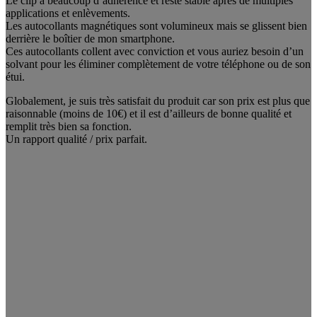
Le clip a beaucoup d’adhérence et reste stable après de multiples
applications et enlèvements.
Les autocollants magnétiques sont volumineux mais se glissent bien
derrière le boîtier de mon smartphone.
Ces autocollants collent avec conviction et vous auriez besoin d’un
solvant pour les éliminer complètement de votre téléphone ou de son
étui.
Globalement, je suis très satisfait du produit car son prix est plus que
raisonnable (moins de 10€) et il est d’ailleurs de bonne qualité et
remplit très bien sa fonction.
Un rapport qualité / prix parfait.