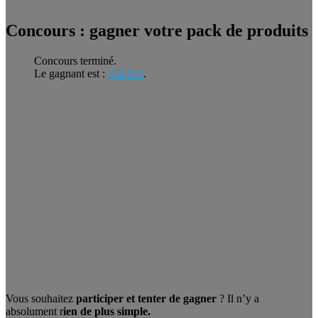
Concours : gagner votre pack de produits
Concours terminé.
Le gagnant est :
KB KB
.
Vous souhaitez
participer et tenter de gagner
? Il n’y a
absolument r
ien de plus simple.