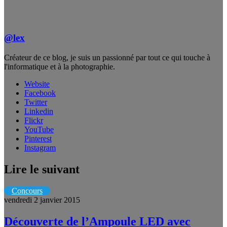
@lex
Créateur de ce blog, je suis un passionné par tout ce qui touche à
l'informatique et à la photographie.
Website
Facebook
Twitter
Linkedin
Flickr
YouTube
Pinterest
Instagram
Lire le suivant
Concours
vendredi 2 janvier 2015
Découverte de l’Ampoule LED avec