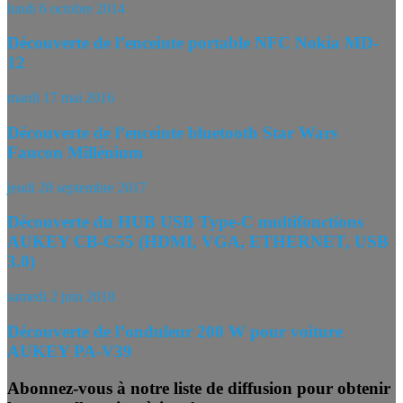
lundi 6 octobre 2014
Découverte de l’enceinte portable NFC Nokia MD-
12
mardi 17 mai 2016
Découverte de l’enceinte bluetooth Star Wars
Faucon Millénium
jeudi 28 septembre 2017
Découverte du HUB USB Type-C multifonctions
AUKEY CB-C55 (HDMI, VGA, ETHERNET, USB
3.0)
samedi 2 juin 2018
Découverte de l’onduleur 200 W pour voiture
AUKEY PA-V39
Abonnez-vous à notre liste de diffusion pour obtenir