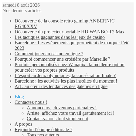
samedi 8 août 2026
Nos derniers articles
Découverte de la console retro gaming ANBERNIC
RG40XXV
Découverte du projecteur portable HD WANBO T2 Max
Les tactiques gagnantes dans les jeux de casino
Barcelone : Les événements qui promettent de marquer l’été
2023
Comment jouer au casino en ligne ?
Pourquoi commencer une croisière par Marseille ?
Produits personnalisés chez Wanapix : la meilleure option
pour créer vos propres produits
L’esport au Jeux olympiques, la consécration finale ?
Barcelone : les activités les plus insolites du moment !
Art : au cœur des tendances des galeries en ligne
Blog
Contactez-nous !
Annonceurs , devenons partenaires !
Artiste, affichez votre travail gratuitement ici !
Contactez-nous tout simplement
A propos
Rejoindre l’équipe éditoriale ?
Tous nos auteurs