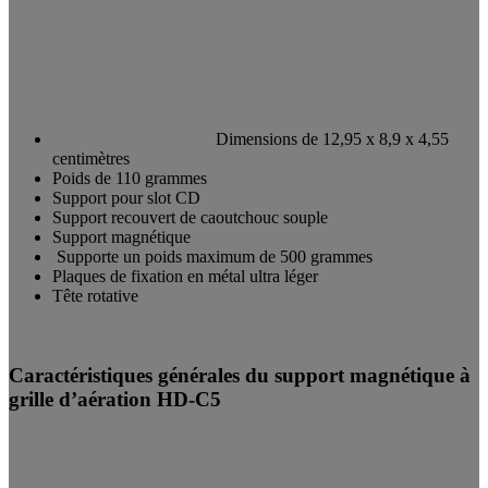
Dimensions de 12,95 x 8,9 x 4,55
centimètres
Poids de 110 grammes
Support pour slot CD
Support recouvert de caoutchouc souple
Support magnétique
Supporte un poids maximum de 500 grammes
Plaques de fixation en métal ultra léger
Tête rotative
Caractéristiques générales du support magnétique à
grille d’aération HD-C5