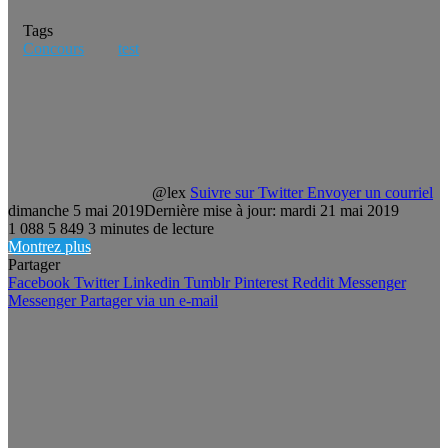
Tags
Concours
test
@lex
Suivre sur Twitter
Envoyer un courriel
dimanche 5 mai 2019
Dernière mise à jour: mardi 21 mai 2019
1 088
5 849
3 minutes de lecture
Montrez plus
Partager
Facebook
Twitter
Linkedin
Tumblr
Pinterest
Reddit
Messenger
Messenger
Partager via un e-mail