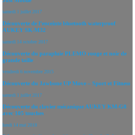
Just Mobile
samedi 1 juillet 2017
Découverte de l’enceinte bluetooth waterproof
AUKEY SK-M32
samedi 14 octobre 2017
Découverte du parapluie PLEMO rouge et noir de
grande taille
vendredi 6 novembre 2015
Découverte du Jawbone UP Move – Sport et Fitness
samedi 1 juillet 2017
Découverte du clavier mécanique AUKEY KM-G8
avec 105 touches
lundi 14 mai 2018