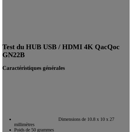
Test du HUB USB / HDMI 4K QacQoc
GN22B
Caractéristiques générales
Dimensions de 10.8 x 10 x 27
millimètres
Poids de 50 grammes