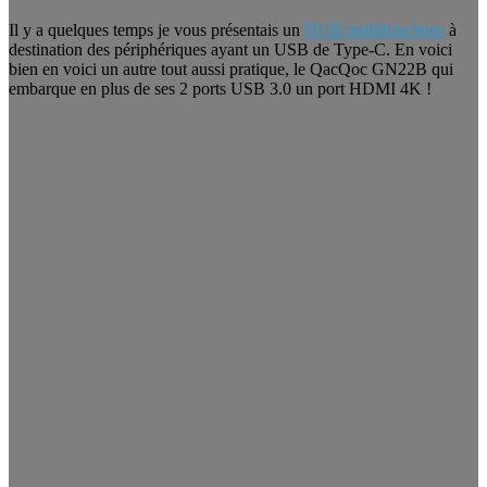
Il y a quelques temps je vous présentais un
HUB multifonctions
à
destination des périphériques ayant un USB de Type-C. En voici
bien en voici un autre tout aussi pratique, le QacQoc GN22B qui
embarque en plus de ses 2 ports USB 3.0 un port HDMI 4K !