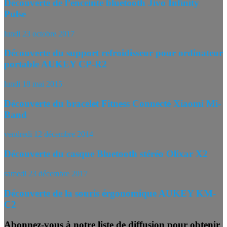
Découverte de l’enceinte bluetooth Jivo Infinity
Pulse
lundi 23 octobre 2017
Découverte du support refroidisseur pour ordinateur
portable AUKEY CP-R2
lundi 18 mai 2015
Découverte du bracelet Fitness Connecté Xiaomi Mi-
Band
vendredi 12 décembre 2014
Découverte du casque Bluetooth stéréo Olixar X2
samedi 23 décembre 2017
Découverte de la souris érgonomique AUKEY KM-
C2
Abonnez-vous à notre liste de diffusion pour obtenir