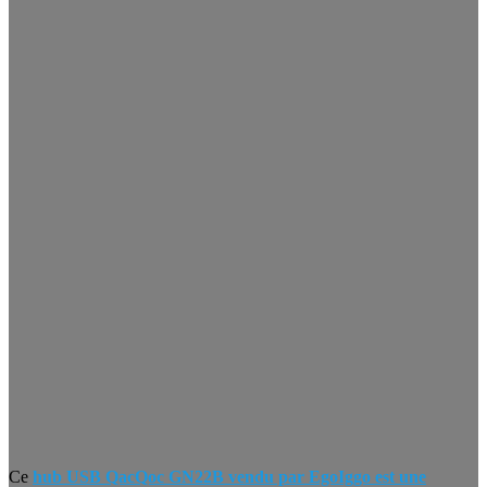
Ce
hub USB QacQoc GN22B vendu par EgoIggo est une