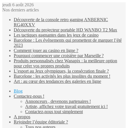
jeudi 6 août 2026
Nos derniers articles
Découverte de la console retro gaming ANBERNIC
RG40XXV
Découverte du projecteur portable HD WANBO T2 Max
Les tactiques gagnantes dans les jeux de casino
Barcelone : Les événements qui promettent de marquer l’été
2023
Comment jouer au casino en ligne ?
Pourquoi commencer une croisière par Marseille ?
Produits personnalisés chez Wanapix : la meilleure option
pour créer vos propres produits
L’esport au Jeux olympiques, la consécration finale ?
Barcelone : les activités les plus insolites du moment !
Art : au cœur des tendances des galeries en ligne
Blog
Contactez-nous !
Annonceurs , devenons partenaires !
Artiste, affichez votre travail gratuitement ici !
Contactez-nous tout simplement
A propos
Rejoindre l’équipe éditoriale ?
Tous nos auteurs