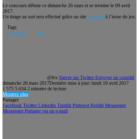
Le concours débute ce dimanche 26 mars et se termine le 09 avril
2017.
Un tirage au sort sera effectué grâce au site
Random
à l’issue du jeu.
Tags
Concours
test
@lex
Suivre sur Twitter
Envoyer un courriel
dimanche 26 mars 2017
Dernière mise à jour: lundi 10 avril 2017
1 575
5 634
2 minutes de lecture
Montrez plus
Partager
Facebook
Twitter
Linkedin
Tumblr
Pinterest
Reddit
Messenger
Messenger
Partager via un e-mail