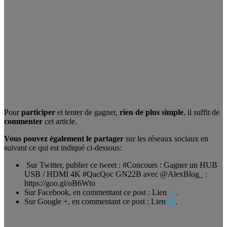
Pour
participer
et tenter de gagner,
rien de plus simple
, il suffit de
commenter
cet article.
Vous pouvez également le partager
sur les réseaux sociaux en
suivant ce qui est indiqué ci-dessous:
Sur Twitter, publier ce tweet : #Concours : Gagner un HUB
USB / HDMI 4K #QacQoc GN22B avec @AlexBlog_ :
https://goo.gl/oB6Wto
Sur Facebook, en commentant ce post : Lien
ici
.
Sur Google +, en commentant ce post : Lien
ici
.