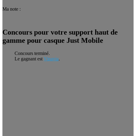
Ma note :
Concours pour votre support haut de
gamme pour casque Just Mobile
Concours terminé.
Le gagnant est
Vinavia
.