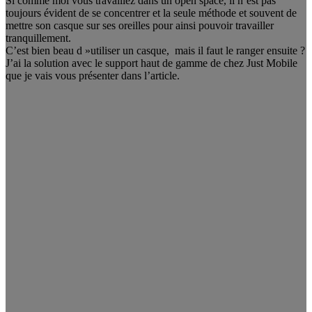
Si comme moi vous travaillez dans un open space, il n’est pas
toujours évident de se concentrer et la seule méthode et souvent de
mettre son casque sur ses oreilles pour ainsi pouvoir travailler
tranquillement.
C’est bien beau d »utiliser un casque, mais il faut le ranger ensuite ?
J’ai la solution avec le support haut de gamme de chez Just Mobile
que je vais vous présenter dans l’article.