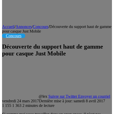
Accueil
/
Annonces
/
Concours
/
Découverte du support haut de gamme
pour casque Just Mobile
Concours
Découverte du support haut de gamme
pour casque Just Mobile
@lex
Suivre sur Twitter
Envoyer un courriel
vendredi 24 mars 2017
Dernière mise à jour: samedi 8 avril 2017
1 155
1 363
2 minutes de lecture