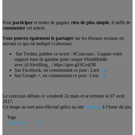
Pour
participer
et tenter de gagner,
rien de plus simple
, il suffit de
commenter
cet article.
Vous pouvez également le partager
sur les réseaux sociaux en
suivant ce qui est indiqué ci-dessous:
Sur Twitter, publier ce tweet : #Concours : Gagner votre
support haut de gamme pour casque #JustMobile
avec @AlexBlog_ : https://goo.gl/SGejOR
Sur Facebook, en commentant ce post : Lien
ici
.
Sur Google +, en commentant ce post : Lien
ici
.
Le concours débute ce vendredi 24 mars et se termine le 07 avril
2017.
Un tirage au sort sera effectué grâce au site
Random
à l’issue du jeu.
Tags
Concours
test