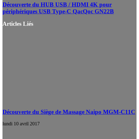
Découverte du HUB USB / HDMI 4K pour
périphériques USB Type-C QacQoc GN22B
Articles Liés
Découverte du Siège de Massage Naipo MGM-C11C
lundi 10 avril 2017