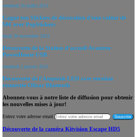
vendredi 26 juillet 2013
Gagne ton Stickers de décoration d’une valeur de
50€ avec PopStickers
lundi 30 novembre 2015
Découverte de la Station d’accueil Avantree
PowerHouse USB
vendredi 2 janvier 2015
Découverte de l’Ampoule LED avec enceinte
connectée Olixar Bluetooth
Abonnez-vous à notre liste de diffusion pour obtenir
les nouvelles mises à jour!
Entrez votre adresse email
Découverte de la caméra Kitvision Escape HD5