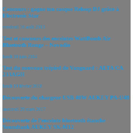
Concours : gagne ton casque Reloop DJ grâce à
Electronic Star
vendredi 16 août 2013
Test et concours des enceintes WattBomb Air
Bluetooth Rouge – Novodio
lundi 30 juin 2014
Test du nouveau trépied de Vanguard : ALTA CA
233AGH
lundi 19 février 2018
Découverte du chargeur USB 40W AUKEY PA-U48
mercredi 29 mars 2017
Découverte de l’enceinte bluetooth étanche
Soundtank AUKEY SK-M12