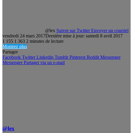
@lex
Suivre sur Twitter
Envoyer un courriel
vendredi 24 mars 2017
Dernière mise à jour: samedi 8 avril 2017
1 155
1 363
2 minutes de lecture
Montrez plus
Partager
Facebook
Twitter
Linkedin
Tumblr
Pinterest
Reddit
Messenger
Messenger
Partager via un e-mail
@lex