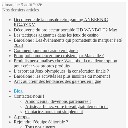
dimanche 9 août 2026
Nos derniers articles
Découverte de la console retro gaming ANBERNIC
RG40XXV
Découverte du projecteur portable HD WANBO T2 Max
Les tactiques gagnantes dans les jeux de casino
Barcelone : Les événements qui promettent de marquer l’été
2023
Comment jouer au casino en ligne ?
Pourquoi commencer une croisière par Marseille ?
Produits personnalisés chez Wanapix : la meilleure option
pour créer vos propres produits
L’esport au Jeux olympiques, la consécration finale ?
Barcelone : les activités les plus insolites du moment !
Art : au cœur des tendances des galeries en ligne
Blog
Contactez-nous !
Annonceurs , devenons partenaires !
Artiste, affichez votre travail gratuitement ici !
Contactez-nous tout simplement
A propos
Rejoindre l’équipe éditoriale ?
Tous nos auteurs