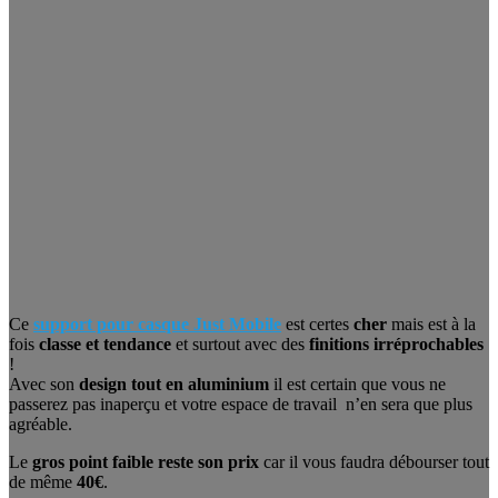
Ce
support pour casque Just Mobile
est certes
cher
mais est à la
fois
classe et tendance
et surtout avec des
finitions irréprochables
!
Avec son
design tout en aluminium
il est certain que vous ne
passerez pas inaperçu et votre espace de travail n’en sera que plus
agréable.
Le
gros point faible reste son prix
car il vous faudra débourser tout
de même
40€
.