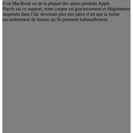
d’un MacBook ou de la plupart des autres produits Apple.
Placés sur ce support, votre casque est gracieusement et élégamment
suspendu dans l’air, devenant plus une pièce d’art que la forme
encombrement de bureau qu’ils prennent habituellement.