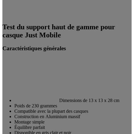
Test du support haut de gamme pour
casque Just Mobile
Caractéristiques générales
Dimensions de 13 x 13 x 28 cm
Poids de 230 grammes
Compatible avec la plupart des casques
Construction en Aluminium massif
Montage simple
Équilibre parfait
Disponible en gris clair et noir