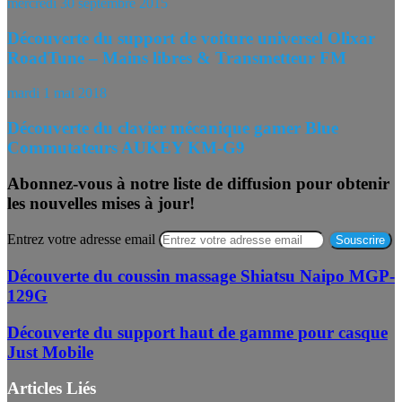
mercredi 30 septembre 2015
Découverte du support de voiture universel Olixar
RoadTune – Mains libres & Transmetteur FM
mardi 1 mai 2018
Découverte du clavier mécanique gamer Blue
Commutateurs AUKEY KM-G9
Abonnez-vous à notre liste de diffusion pour obtenir
les nouvelles mises à jour!
Entrez votre adresse email
Découverte du coussin massage Shiatsu Naipo MGP-
129G
Découverte du support haut de gamme pour casque
Just Mobile
Articles Liés