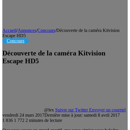
Accueil
/
Annonces
/
Concours
/
Découverte de la caméra Kitvision
Escape HD5
Concours
Découverte de la caméra Kitvision
Escape HD5
@lex
Suivre sur Twitter
Envoyer un courriel
vendredi 24 mars 2017
Dernière mise à jour: samedi 8 avril 2017
1 836
1 772
2 minutes de lecture