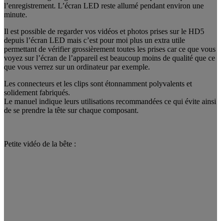
l’enregistrement. L’écran LED reste allumé pendant environ une
minute.
Il est possible de regarder vos vidéos et photos prises sur le HD5
depuis l’écran LED mais c’est pour moi plus un extra utile
permettant de vérifier grossièrement toutes les prises car ce que vous
voyez sur l’écran de l’appareil est beaucoup moins de qualité que ce
que vous verrez sur un ordinateur par exemple.
Les connecteurs et les clips sont étonnamment polyvalents et
solidement fabriqués.
Le manuel indique leurs utilisations recommandées ce qui évite ainsi
de se prendre la tête sur chaque composant.
Petite vidéo de la bête :