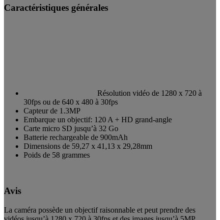
Caractéristiques générales
Résolution vidéo de 1280 x 720 à
30fps ou de 640 x 480 à 30fps
Capteur de 1.3MP
Embarque un o
bjectif:
120
A +
HD
grand-angle
Carte micro SD jusqu’à 32 Go
Batterie rechargeable de
900mAh
Dimensions de 59,27 x 41,13 x 29,28mm
Poids de 58 grammes
Avis
La caméra possède un objectif raisonnable et peut prendre des
vidéos jusqu’à 1280 x 720 à 30fps et des images jusqu’à 5MP.