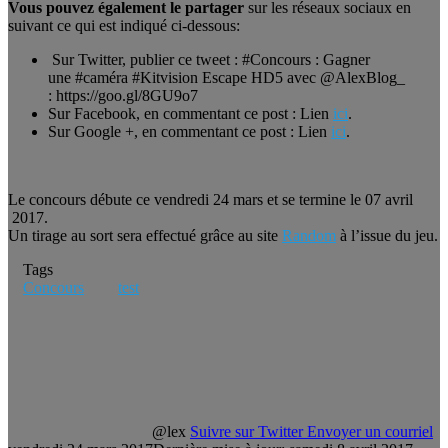
Vous pouvez également le partager
sur les réseaux sociaux en
suivant ce qui est indiqué ci-dessous:
Sur Twitter, publier ce tweet : #Concours : Gagner
une #caméra #Kitvision Escape HD5 avec @AlexBlog_
: https://goo.gl/8GU9o7
Sur Facebook, en commentant ce post : Lien
ici
.
Sur Google +, en commentant ce post : Lien
ici
.
Le concours débute ce vendredi 24 mars et se termine le 07 avril
2017.
Un tirage au sort sera effectué grâce au site
Random
à l’issue du jeu.
Tags
Concours
test
@lex
Suivre sur Twitter
Envoyer un courriel