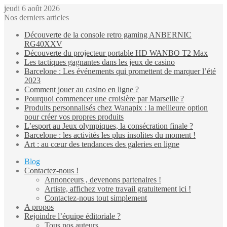
jeudi 6 août 2026
Nos derniers articles
Découverte de la console retro gaming ANBERNIC
RG40XXV
Découverte du projecteur portable HD WANBO T2 Max
Les tactiques gagnantes dans les jeux de casino
Barcelone : Les événements qui promettent de marquer l’été
2023
Comment jouer au casino en ligne ?
Pourquoi commencer une croisière par Marseille ?
Produits personnalisés chez Wanapix : la meilleure option
pour créer vos propres produits
L’esport au Jeux olympiques, la consécration finale ?
Barcelone : les activités les plus insolites du moment !
Art : au cœur des tendances des galeries en ligne
Blog
Contactez-nous !
Annonceurs , devenons partenaires !
Artiste, affichez votre travail gratuitement ici !
Contactez-nous tout simplement
A propos
Rejoindre l’équipe éditoriale ?
Tous nos auteurs