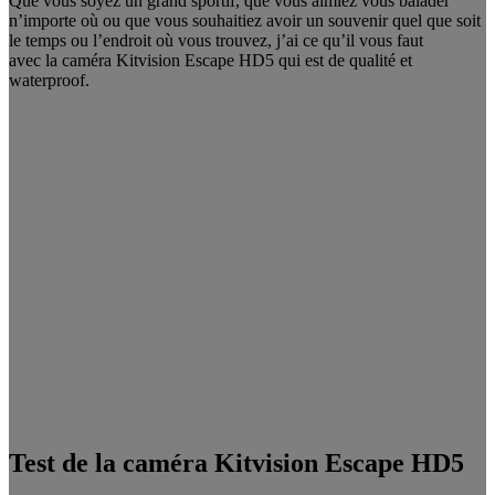
Que vous soyez un grand sportif, que vous aimiez vous balader
n’importe où ou que vous souhaitiez avoir un souvenir quel que soit
le temps ou l’endroit où vous trouvez, j’ai ce qu’il vous faut
avec la caméra Kitvision Escape HD5 qui est de qualité et
waterproof.
Test de la caméra Kitvision Escape HD5