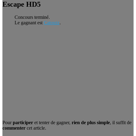
Escape HD5
Concours terminé.
Le gagnant est
Catouzz
.
Pour
participer
et tenter de gagner,
rien de plus simple
, il suffit de
commenter
cet article.