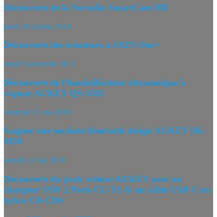
Découverte de la Novodio SmartCam HD
jeudi 30 octobre 2014
Découverte des écouteurs a-JAYS One+
lundi 6 novembre 2017
Découverte de l’humidificateur ultrasonique à
vapeur AUKEY QS-3501
vendredi 31 mai 2019
Gagner une enceinte bluetooth design AUKEY SK-
M30
samedi 11 mai 2019
Découverte du pack voiture AUKEY avec un
chargeur 33W 2 Ports CC-Y1 & un câble USB C en
nylon CB-CD6