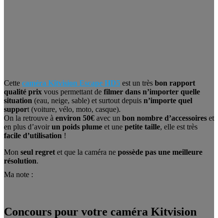
Cette
caméra Kitvision Escape HD5
est un très
bon rapport
qualité prix
vous permettant de
filmer dans n’importer quelle
situation
(eau, neige, sable) et surtout depuis
n’importe quel
suppor
t (voiture, vélo, moto, casque).
On la retrouve à
environ 50€
avec un
bon nombre d’accessoires
et
en plus d’avoir
un poids plume
et une
petite taille
, elle est très
facile d’utilisation
!
Mon
seul regret
et que la caméra ne
possède pas une meilleure
résolution
.
Ma note :
Concours pour votre caméra Kitvision