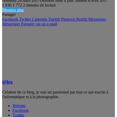
vendredi 24 mars 2017
Dernière mise à jour: samedi 8 avril 2017
1 836
1 772
2 minutes de lecture
Montrez plus
Partager
Facebook
Twitter
Linkedin
Tumblr
Pinterest
Reddit
Messenger
Messenger
Partager via un e-mail
@lex
Créateur de ce blog, je suis un passionné par tout ce qui touche à
l'informatique et à la photographie.
Website
Facebook
Twitter