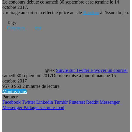
Le concours débute ce samedi 30 septembre et se termine le 14
octobre 2017.
Un tirage au sort sera effectué grâce au site
Random
à l’issue du jeu.
Tags
Concours
test
@lex
Suivre sur Twitter
Envoyer un courriel
samedi 30 septembre 2017
Dernière mise à jour: dimanche 15
octobre 2017
957
3 953
2 minutes de lecture
Montrez plus
Partager
Facebook
Twitter
Linkedin
Tumblr
Pinterest
Reddit
Messenger
Messenger
Partager via un e-mail