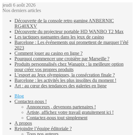
jeudi 6 août 2026
Nos derniers articles
Découverte de la console retro gaming ANBERNIC
RG40XXV
Découverte du projecteur portable HD WANBO T2 Max
Les tactiques gagnantes dans les jeux de casino
Barcelone : Les événements qui promettent de marquer l’été
2023
Comment jouer au casino en ligne ?
Pourquoi commencer une croisière par Marseille ?
Produits personnalisés chez Wanapix : la meilleure option
pour créer vos propres produits
L’esport au Jeux olympiques, la consécration finale ?
Barcelone : les activités les plus insolites du moment !
Art : au cœur des tendances des galeries en ligne
Blog
Contactez-nous !
Annonceurs , devenons partenaires !
Artiste, affichez votre travail gratuitement ici !
Contactez-nous tout simplement
A propos
Rejoindre l’équipe éditoriale ?
Tous nos auteurs