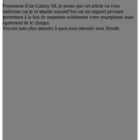
Possesseur d’un Galaxy S8, je pense que cet article va vous
intéresser car je m’attarde aujourd’hui sur un support pivotant
permettant à la fois de maintenir solidement votre smartphone mais
également de le charger.
Voyons sans plus attendre à quoi nous attendre avec Brodit.