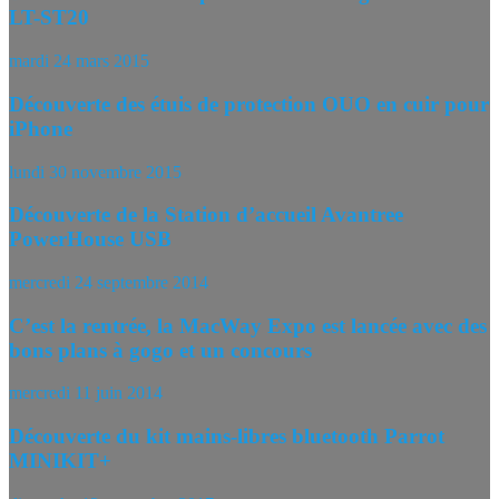
LT-ST20
mardi 24 mars 2015
Découverte des étuis de protection OUO en cuir pour
iPhone
lundi 30 novembre 2015
Découverte de la Station d’accueil Avantree
PowerHouse USB
mercredi 24 septembre 2014
C’est la rentrée, la MacWay Expo est lancée avec des
bons plans à gogo et un concours
mercredi 11 juin 2014
Découverte du kit mains-libres bluetooth Parrot
MINIKIT+