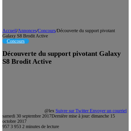
Accueil
/
Annonces
/
Concours
/
Découverte du support pivotant
Galaxy S8 Brodit Active
Concours
Découverte du support pivotant Galaxy
S8 Brodit Active
@lex
Suivre sur Twitter
Envoyer un courriel
samedi 30 septembre 2017
Dernière mise à jour: dimanche 15
octobre 2017
957
3 953
2 minutes de lecture