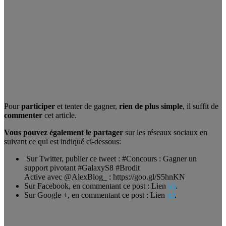
Pour
participer
et tenter de gagner,
rien de plus simple
, il suffit de
commenter
cet article.
Vous pouvez également le partager
sur les réseaux sociaux en
suivant ce qui est indiqué ci-dessous:
Sur Twitter, publier ce tweet : #Concours : Gagner un
support pivotant #GalaxyS8 #Brodit
Active avec @AlexBlog_ : https://goo.gl/S5hnKN
Sur Facebook, en commentant ce post : Lien
ici
.
Sur Google +, en commentant ce post : Lien
ici
.