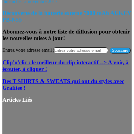
dimanche 12 novembre 2017
Découverte de la batterie externe 7000 mAh AUKEY
PB-N55
Abonnez-vous à notre liste de diffusion pour obtenir
les nouvelles mises à jour!
Entrez votre adresse email
Clip'n'clic : le meilleur du clip interactif --> A voir, à
écouter, à cliquer !
Des T-SHIRTS & SWEATS qui ont du styles avec
Grafitee !
Articles Liés