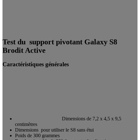
Test du support pivotant Galaxy S8
Brodit Active
Caractéristiques générales
Dimensions de 7,2 x 4,5 x 9,5
centimètres
Dimensions
pour utiliser le S8 sans étui
Poids de 300 grammes