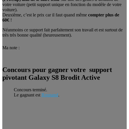
votre voiture (petit support unique en fonction du modèle de votre
voiture).
Deuxième, c’est le prix car il faut quand même
compter plus de
60€
!
Néanmoins ce support fait parfaitement son travail et est surtout de
très très bonne qualité (heureusement).
Ma note :
Concours pour gagner votre support
pivotant Galaxy S8 Brodit Active
Concours terminé.
Le gagnant est
Rounand
.