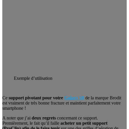
Exemple d’utilisation
Ce
support pivotant pour votre
Galaxy S8
de la marque Brodit
est vraiment de très bonne fracture et maintient parfaitement votre
smartphone !
A noter que j’ai
deux regrets
concernant ce support.
Premièrement, le fait qu’il faille
acheter un petit support
(ProClip) afin de le faire tenir
sur une des grilles d’aération de