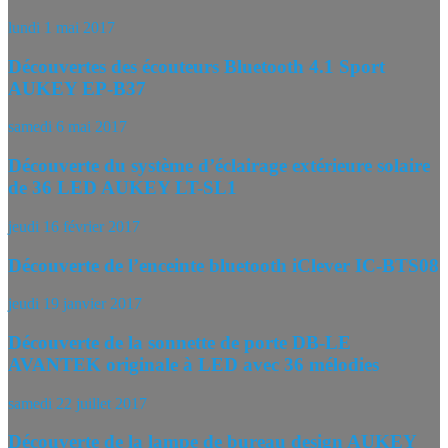
lundi 1 mai 2017
Découvertes des écouteurs Bluetooth 4.1 Sport
AUKEY EP-B37
samedi 6 mai 2017
Découverte du système d’éclairage extérieure solaire
de 36 LED AUKEY LT-SL1
jeudi 16 février 2017
Découverte de l’enceinte bluetooth iClever IC-BTS08
jeudi 19 janvier 2017
Découverte de la sonnette de porte DB-LE
AVANTEK originale à LED avec 36 mélodies
samedi 22 juillet 2017
Découverte de la lampe de bureau design AUKEY