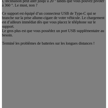
L’inclinaison peut aller jusqu’à 20 ° tandis que vous pouvez pivoter
à 360 °. Le must, non ?
Ce support est équipé d’un connecteur USB de Type-C qui se
branche sur la prise allume-cigare de votre véhicule. Le chargement
est d’ailleurs immédiat dès que vous placez le téléphone sur le
support.
Le gros plus est que vous possédez un port USB supplémentaire au
besoin.
Terminé les problèmes de batteries sur les longues distances !