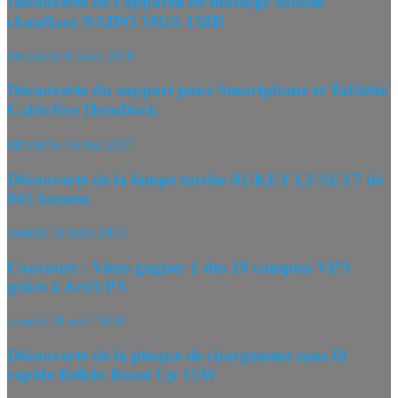
Découverte de l’appareil de massage shiatsu
chauffant NAIPO MGS-150D
dimanche 6 mars 2016
Découverte du support pour Smartphone et Tablette
CableJive HeroDock
dimanche 14 mai 2017
Découverte de la lampe torche AUKEY LT-SET7 de
965 lumens
samedi 16 mars 2013
Concours : Viens gagner 1 des 10 comptes VPN
grâce à ActiVPN
samedi 28 avril 2018
Découverte de la plaque de chargement sans fil
rapide Belkin Boost Up 15W