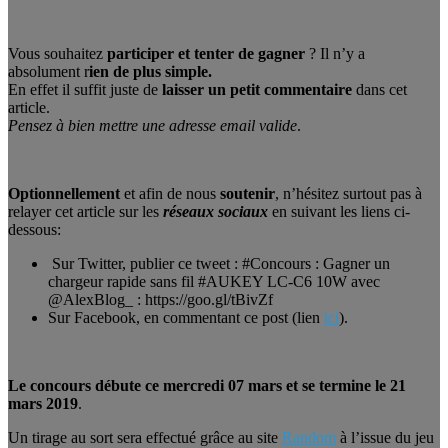
Vous souhaitez
participer et tenter de gagner
? Il n’y a
absolument r
ien de plus simple.
En effet il suffit juste de
laisser un petit commentaire
dans cet
article.
Pensez à bien mettre une adresse email valide
.
Optionnellement
et afin de nous
soutenir
, n’hésitez surtout pas à
relayer cet article sur les
réseaux sociaux
en suivant les liens ci-
dessous:
Sur Twitter, publier ce tweet : #Concours : Gagner un
chargeur rapide sans fil #AUKEY LC-C6 10W avec
@AlexBlog_ : https://goo.gl/tBivZf
Sur Facebook, en commentant ce post (lien
ici
).
Le concours débute ce mercredi 07 mars et se termine le 21
mars 2019
.
Un tirage au sort sera effectué grâce au site
Random
à l’issue du jeu