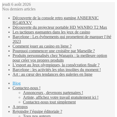
jeudi 6 août 2026
Nos derniers articles
Découverte de la console retro gaming ANBERNIC
RG40XXV
Découverte du projecteur portable HD WANBO T2 Max
Les tactiques gagnantes dans les jeux de casino
Barcelone : Les événements qui promettent de marquer l’été
2023
Comment jouer au casino en ligne ?
Pourquoi commencer une croisière par Marseille ?
Produits personnalisés chez Wanapix : la meilleure option
pour créer vos propres produits
L’esport au Jeux olympiques, la consécration finale ?
Barcelone : les activités les plus insolites du moment !
Art : au cœur des tendances des galeries en ligne
Blog
Contactez-nous !
Annonceurs , devenons partenaires !
Artiste, affichez votre travail gratuitement ici !
Contactez-nous tout simplement
A propos
Rejoindre l’équipe éditoriale ?
Tous nos auteurs