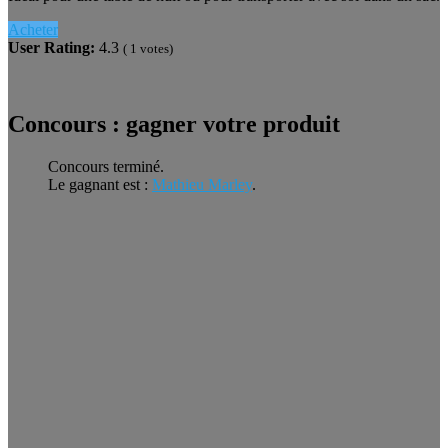
Acheter
User Rating:
4.3
(
1
votes)
Concours : gagner votre produit
Concours terminé.
Le gagnant est :
Mathieu Marley
.