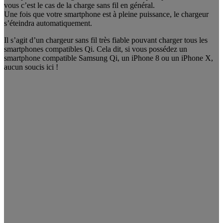
vous c’est le cas de la charge sans fil en général.
Une fois que votre smartphone est à pleine puissance, le chargeur
s’éteindra automatiquement.
Il s’agit d’un chargeur sans fil très fiable pouvant charger tous les
smartphones compatibles Qi. Cela dit, si vous possédez un
smartphone compatible Samsung Qi, un iPhone 8 ou un iPhone X,
aucun soucis ici !