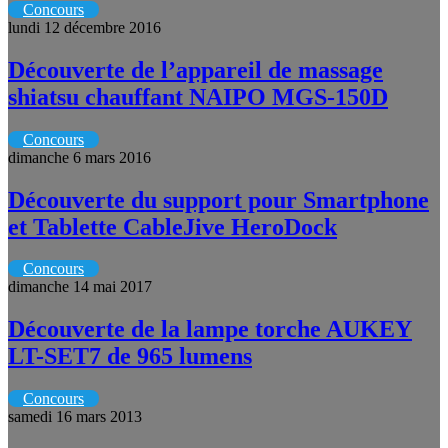
Concours
lundi 12 décembre 2016
Découverte de l’appareil de massage
shiatsu chauffant NAIPO MGS-150D
Concours
dimanche 6 mars 2016
Découverte du support pour Smartphone
et Tablette CableJive HeroDock
Concours
dimanche 14 mai 2017
Découverte de la lampe torche AUKEY
LT-SET7 de 965 lumens
Concours
samedi 16 mars 2013