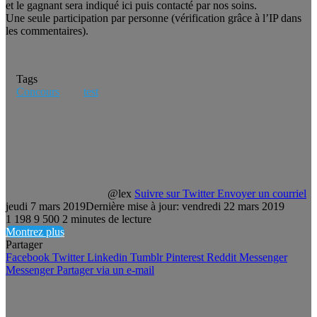
et le gagnant sera indiqué ici puis contacté par nos soins.
Une seule participation par personne (vérification grâce à l’IP dans
les commentaires).
Tags
Concours
test
@lex
Suivre sur Twitter
Envoyer un courriel
jeudi 7 mars 2019
Dernière mise à jour: vendredi 22 mars 2019
1 198
9 500
2 minutes de lecture
Montrez plus
Partager
Facebook
Twitter
Linkedin
Tumblr
Pinterest
Reddit
Messenger
Messenger
Partager via un e-mail