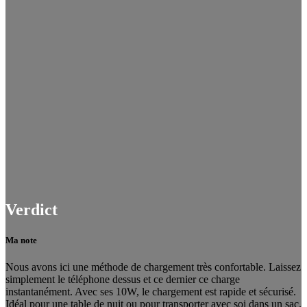
Verdict
Ma note
Nous avons ici une méthode de chargement très confortable. Laissez
simplement le téléphone dessus et ce dernier ce charge
instantanément. Avec ses 10W, le chargement est rapide et sécurisé.
Idéal pour une table de nuit ou pour transporter avec soi dans un sac.