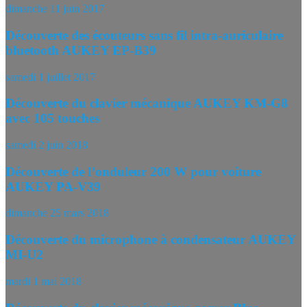
dimanche 11 juin 2017
Découverte des écouteurs sans fil intra-auriculaire
bluetooth AUKEY EP-B39
samedi 1 juillet 2017
Découverte du clavier mécanique AUKEY KM-G8
avec 105 touches
samedi 2 juin 2018
Découverte de l’onduleur 200 W pour voiture
AUKEY PA-V39
dimanche 25 mars 2018
Découverte du microphone à condensateur AUKEY
MI-U2
mardi 1 mai 2018