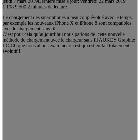
jeudi 7 mars 2019
Dernière mise à jour: vendredi 22 mars 2019
1 198
9 500
2 minutes de lecture
Le chargement des smartphones a beaucoup évolué avec le temps,
par exemple les nouveaux iPhone X et iPhone 8 sont compatibles
avec le chargement sans fil.
C’est pour cela qu’aujourd’hui nous parlons de cette nouvelle
méthode de chargement avec le chargeur sans fil AUKEY Graphite
LC-C6 que nous allons examiner ici est qui est en fait totalement
évolutif !