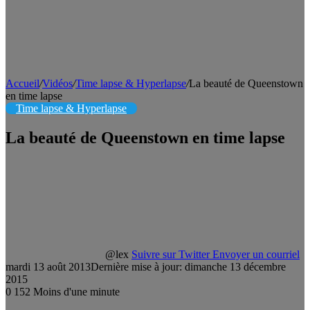
Accueil
/
Vidéos
/
Time lapse & Hyperlapse
/
La beauté de Queenstown
en time lapse
Time lapse & Hyperlapse
La beauté de Queenstown en time lapse
@lex
Suivre sur Twitter
Envoyer un courriel
mardi 13 août 2013
Dernière mise à jour: dimanche 13 décembre
2015
0
152
Moins d'une minute