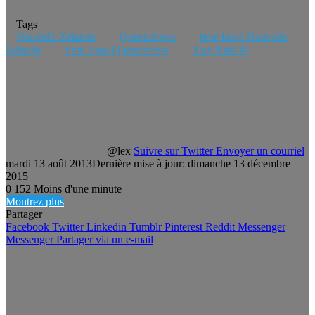
Tags
Nouvelle Zelande
Queenstown
time lapse Nouvelle
Zelande
time lapse Queenstown
Trey Ratcliff
@lex
Suivre sur Twitter
Envoyer un courriel
mardi 13 août 2013
Dernière mise à jour: dimanche 13 décembre
2015
0
152
Moins d'une minute
Montrez plus
Partager
Facebook
Twitter
Linkedin
Tumblr
Pinterest
Reddit
Messenger
Messenger
Partager via un e-mail