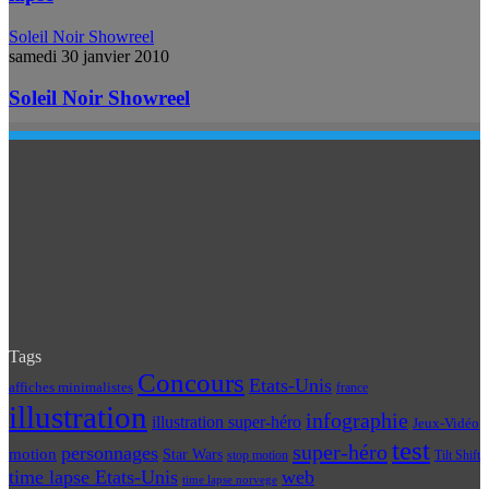
Soleil Noir Showreel
samedi 30 janvier 2010
Soleil Noir Showreel
Tags
Concours
Etats-Unis
affiches minimalistes
france
illustration
infographie
illustration super-héro
Jeux-Vidéo
test
super-héro
personnages
motion
Star Wars
Tilt Shift
stop motion
time lapse Etats-Unis
web
time lapse norvege