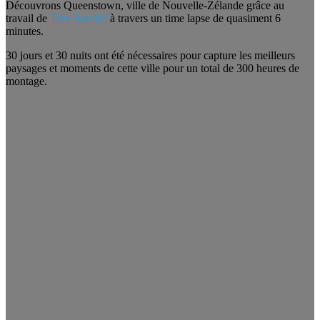
Découvrons Queenstown, ville de Nouvelle-Zélande grâce au
travail de
Trey Ratcliff
à travers un time lapse de quasiment 6
minutes.
30 jours et 30 nuits ont été nécessaires pour capture les meilleurs
paysages et moments de cette ville pour un total de 300 heures de
montage.