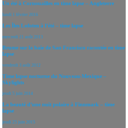
Un été à Cornouailles en time lapse – Angleterre
lundi 1 février 2016
Les Îles Lofoten à l’été – time lapse
mercredi 21 août 2013
Brume sur la baie de San Francisco racontée en time
lapse
vendredi 3 août 2012
Time lapse nocturne du Nouveau-Mexique –
Skylights
jeudi 5 juin 2014
La beauté d’une nuit polaire à Finnmark – time
lapse
jeudi 25 juin 2015