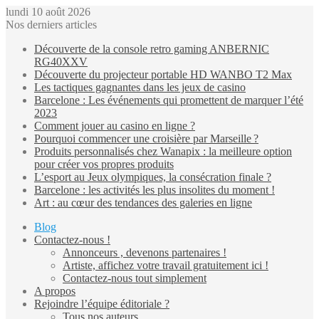
lundi 10 août 2026
Nos derniers articles
Découverte de la console retro gaming ANBERNIC
RG40XXV
Découverte du projecteur portable HD WANBO T2 Max
Les tactiques gagnantes dans les jeux de casino
Barcelone : Les événements qui promettent de marquer l’été
2023
Comment jouer au casino en ligne ?
Pourquoi commencer une croisière par Marseille ?
Produits personnalisés chez Wanapix : la meilleure option
pour créer vos propres produits
L’esport au Jeux olympiques, la consécration finale ?
Barcelone : les activités les plus insolites du moment !
Art : au cœur des tendances des galeries en ligne
Blog
Contactez-nous !
Annonceurs , devenons partenaires !
Artiste, affichez votre travail gratuitement ici !
Contactez-nous tout simplement
A propos
Rejoindre l’équipe éditoriale ?
Tous nos auteurs