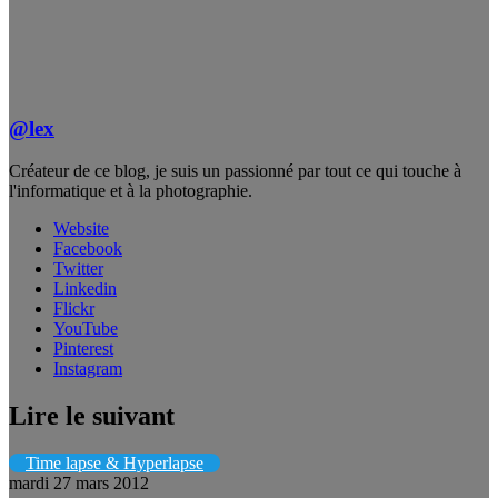
@lex
Créateur de ce blog, je suis un passionné par tout ce qui touche à
l'informatique et à la photographie.
Website
Facebook
Twitter
Linkedin
Flickr
YouTube
Pinterest
Instagram
Lire le suivant
Time lapse & Hyperlapse
mardi 27 mars 2012