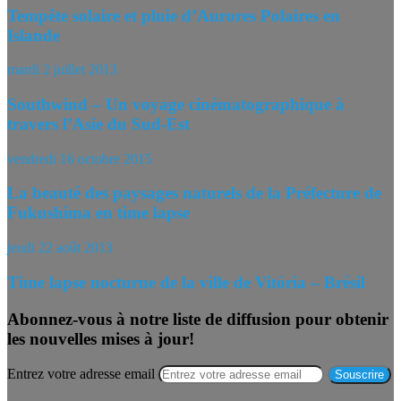
Tempête solaire et pluie d’Aurores Polaires en
Islande
mardi 2 juillet 2013
Southwind – Un voyage cinématographique à
travers l’Asie du Sud-Est
vendredi 16 octobre 2015
La beauté des paysages naturels de la Préfecture de
Fukushima en time lapse
jeudi 22 août 2013
Time lapse nocturne de la ville de Vitória – Brésil
Abonnez-vous à notre liste de diffusion pour obtenir
les nouvelles mises à jour!
Entrez votre adresse email