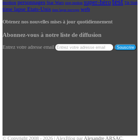
test
super-héro
personnages
motion
Star Wars
Tilt Shift
stop motion
time lapse Etats-Unis
web
time lapse norvege
Obtenez nos nouvelles mises à jour quotidiennement
Abonnez-vous à notre liste de diffusion
Entrez votre adresse email
© Copyright 2008 - 2026 | AlexBlog par
Alexandre ARSAC
.