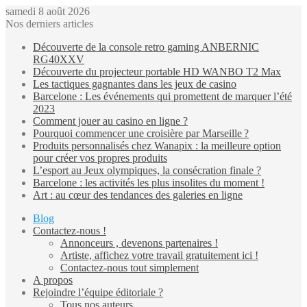
samedi 8 août 2026
Nos derniers articles
Découverte de la console retro gaming ANBERNIC
RG40XXV
Découverte du projecteur portable HD WANBO T2 Max
Les tactiques gagnantes dans les jeux de casino
Barcelone : Les événements qui promettent de marquer l’été
2023
Comment jouer au casino en ligne ?
Pourquoi commencer une croisière par Marseille ?
Produits personnalisés chez Wanapix : la meilleure option
pour créer vos propres produits
L’esport au Jeux olympiques, la consécration finale ?
Barcelone : les activités les plus insolites du moment !
Art : au cœur des tendances des galeries en ligne
Blog
Contactez-nous !
Annonceurs , devenons partenaires !
Artiste, affichez votre travail gratuitement ici !
Contactez-nous tout simplement
A propos
Rejoindre l’équipe éditoriale ?
Tous nos auteurs