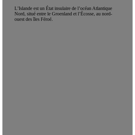
L’Islande est un État insulaire de l’océan Atlantique
Nord, situé entre le Groenland et l’Écosse, au nord-
ouest des îles Féroé.