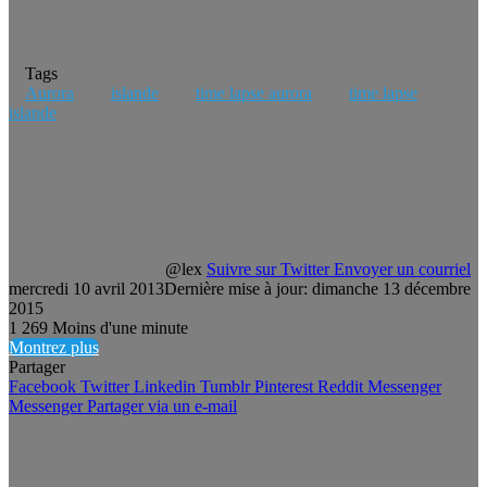
Tags
Aurora
islande
time lapse aurora
time lapse
islande
@lex
Suivre sur Twitter
Envoyer un courriel
mercredi 10 avril 2013
Dernière mise à jour: dimanche 13 décembre
2015
1
269
Moins d'une minute
Montrez plus
Partager
Facebook
Twitter
Linkedin
Tumblr
Pinterest
Reddit
Messenger
Messenger
Partager via un e-mail