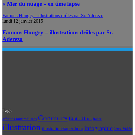
« Mer du nuage » en time lapse
Famous Hungry – illustrations drôles par Sr. Aderezo
lundi 12 janvier 2015
Famous Hungry – illustrations drôles par Sr.
Aderezo
Tags
Concours
Etats-Unis
affiches minimalistes
france
illustration
infographie
illustration super-héro
Jeux-Vidéo