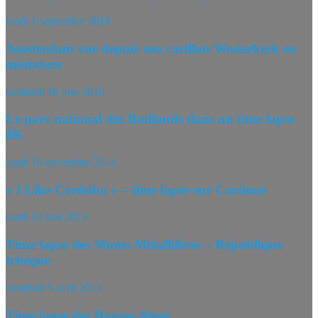
lundi 1 septembre 2014
Amsterdam vue depuis son carillon Westerkerk en
miniature
vendredi 10 juin 2016
Le parc national des Badlands dans un time lapse
8K
lundi 10 novembre 2014
« I Like Córdoba » – time lapse sur Cordoue
lundi 13 mai 2013
Time lapse des Monts Métallifères – République
tchèque
vendredi 5 avril 2013
Time lapse des Hautes-Alpes