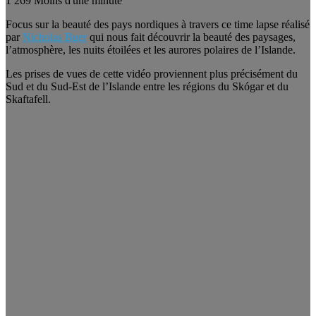
1
269
Moins d'une minute
Focus sur la beauté des pays nordiques à travers ce time lapse réalisé
par
Nicholas Buer
qui nous fait découvrir la beauté des paysages,
l’atmosphère, les nuits étoilées et les aurores polaires de l’Islande.
Les prises de vues de cette vidéo proviennent plus précisément du
Sud et du Sud-Est de l’Islande entre les régions du Skógar et du
Skaftafell.