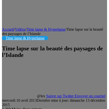
Accueil
/
Vidéos
/
Time lapse & Hyperlapse
/
Time lapse sur la beauté
des paysages de l’Islande
Time lapse & Hyperlapse
Time lapse sur la beauté des paysages de
l’Islande
@lex
Suivre sur Twitter
Envoyer un courriel
mercredi 10 avril 2013
Dernière mise à jour: dimanche 13 décembre
2015