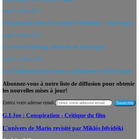
mardi 8 juillet 2014
Une journée dans le comté de Wiltshire – time lapse
jeudi 30 juillet 2015
La vie de Sebourg résumée en time lapse
lundi 6 octobre 2014
La Californie dans toute sa splendeur en time lapse
Abonnez-vous à notre liste de diffusion pour obtenir
les nouvelles mises à jour!
Entrez votre adresse email
G.I.Joe : Conspiration - Critique du film
L'univers de Mario revisité par Miklós felvidéki