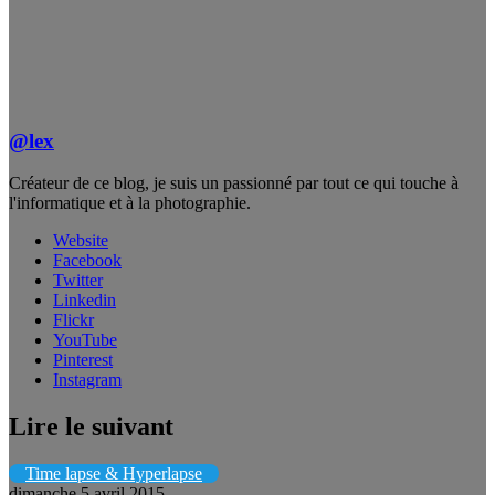
@lex
Créateur de ce blog, je suis un passionné par tout ce qui touche à
l'informatique et à la photographie.
Website
Facebook
Twitter
Linkedin
Flickr
YouTube
Pinterest
Instagram
Lire le suivant
Time lapse & Hyperlapse
dimanche 5 avril 2015