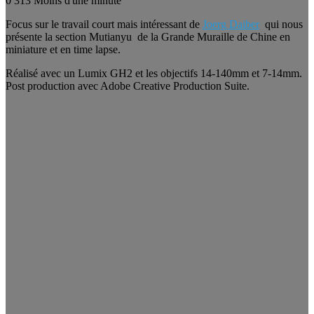
0
313
Moins d'une minute
Focus sur le travail court mais intéressant de
Joerg Daiber
qui nous
présente la section Mutianyu de la Grande Muraille de Chine en
miniature et en time lapse.
Réalisé avec un Lumix GH2 et les objectifs 14-140mm et 7-14mm.
Post production avec Adobe Creative Production Suite.