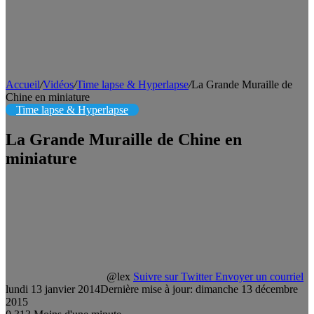
Accueil
/
Vidéos
/
Time lapse & Hyperlapse
/
La Grande Muraille de
Chine en miniature
Time lapse & Hyperlapse
La Grande Muraille de Chine en
miniature
@lex
Suivre sur Twitter
Envoyer un courriel
lundi 13 janvier 2014
Dernière mise à jour: dimanche 13 décembre
2015