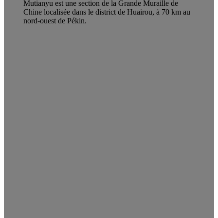
Mutianyu est une section de la Grande Muraille de
Chine localisée dans le district de Huairou, à 70 km au
nord-ouest de Pékin.