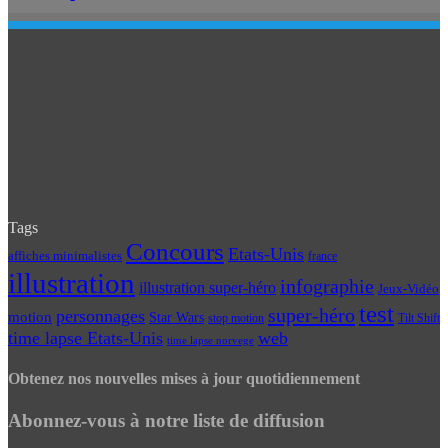
Tags
Concours
Etats-Unis
affiches minimalistes
france
illustration
infographie
illustration super-héro
Jeux-Vidéo
test
super-héro
personnages
motion
Star Wars
Tilt Shift
stop motion
time lapse Etats-Unis
web
time lapse norvege
Obtenez nos nouvelles mises à jour quotidiennement
Abonnez-vous à notre liste de diffusion