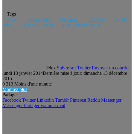
Tags
chine
joerg daiber
Mutianyu
Tilt Shift
tilt sift
chine
time lapse chine
time lapse Mutianyu
@lex
Suivre sur Twitter
Envoyer un courriel
lundi 13 janvier 2014
Dernière mise à jour: dimanche 13 décembre
2015
0
313
Moins d'une minute
Montrez plus
Partager
Facebook
Twitter
Linkedin
Tumblr
Pinterest
Reddit
Messenger
Messenger
Partager via un e-mail