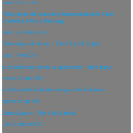
mardi 28 mai 2013
Time lapse du concours International de Feux
d’artifice 2013 à DaNang
lundi 31 décembre 2012
Time lapse de Paris – The City Of Light
jeudi 17 avril 2014
La Sicile dans toute sa splendeur – time lapse
vendredi 6 mars 2015
La Nouvelle-Zélande vue par Joe Gilmore
mercredi 4 mai 2011
Time Lapse – The City Limits
jeudi 24 janvier 2013