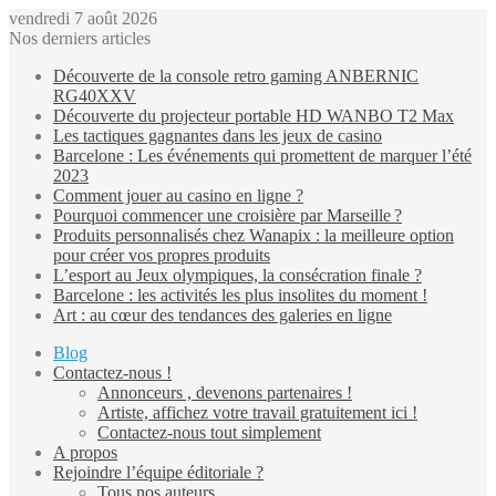
vendredi 7 août 2026
Nos derniers articles
Découverte de la console retro gaming ANBERNIC
RG40XXV
Découverte du projecteur portable HD WANBO T2 Max
Les tactiques gagnantes dans les jeux de casino
Barcelone : Les événements qui promettent de marquer l’été
2023
Comment jouer au casino en ligne ?
Pourquoi commencer une croisière par Marseille ?
Produits personnalisés chez Wanapix : la meilleure option
pour créer vos propres produits
L’esport au Jeux olympiques, la consécration finale ?
Barcelone : les activités les plus insolites du moment !
Art : au cœur des tendances des galeries en ligne
Blog
Contactez-nous !
Annonceurs , devenons partenaires !
Artiste, affichez votre travail gratuitement ici !
Contactez-nous tout simplement
A propos
Rejoindre l’équipe éditoriale ?
Tous nos auteurs