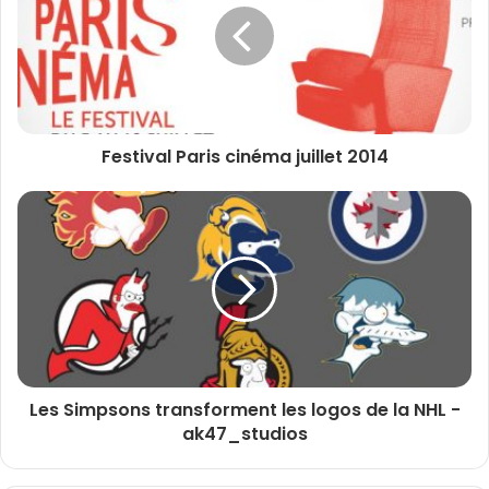
e
a
d
r
e
s
s
Festival Paris cinéma juillet 2014
e
e
m
a
i
l
Les Simpsons transforment les logos de la NHL -
ak47_studios