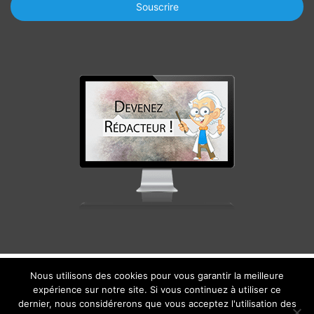
email
Nous utilisons des cookies pour vous garantir la meilleure
© Copyright 2008 - 2026 | AlexBlog par
Alexandre ARSAC
.
expérience sur notre site. Si vous continuez à utiliser ce
Blog
Mentions légales
Partenariat – Annonceurs
dernier, nous considérerons que vous acceptez l'utilisation des