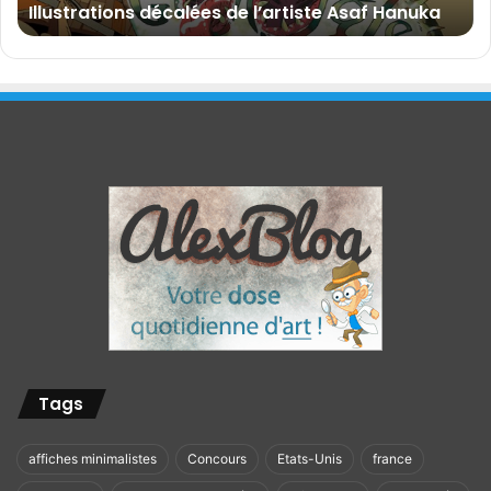
l’artiste Asaf Hanuka
Norway
h
i
e
d
u
w
e
e
k
-
e
n
d
#
4
0
:
Tags
B
l
u
affiches minimalistes
Concours
Etats-Unis
france
e