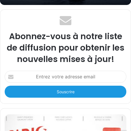
Abonnez-vous à notre liste
de diffusion pour obtenir les
nouvelles mises à jour!
E
n
t
r
Vancouver, officiellement City of
e
Vancouver, est une ville portuaire
z
v
du Canada, située au sud de la
o
province de la Colombie-
t
Britannique.
r