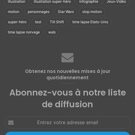
illustration
illustration super-héro
h
infographie
Jeux-Vidéo
o
motion
personnages
Star Wars
stop motion
u
r
super-héro
test
Tilt Shift
time lapse Etats-Unis
–
time lapse norvege
web
N
o
r
w
a
y
Obtenez nos nouvelles mises à jour
quotidiennement
Abonnez-vous à notre liste
de diffusion
Entrez
votre
adresse