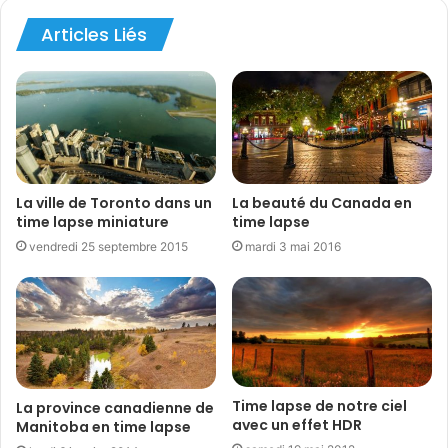
Articles Liés
canada
HDR
Michal Bartlomowicz
time lapse canada
time lapse HDR
time lapse Vancouver
vancouver
La ville de Toronto dans un
La beauté du Canada en
time lapse miniature
time lapse
vendredi 25 septembre 2015
mardi 3 mai 2016
Time lapse de notre ciel
La province canadienne de
avec un effet HDR
Manitoba en time lapse