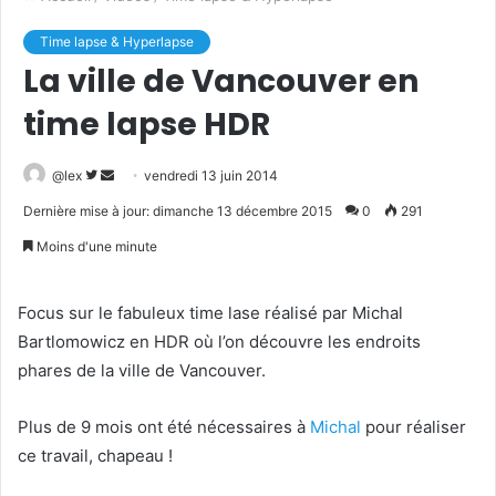
Time lapse & Hyperlapse
La ville de Vancouver en
time lapse HDR
@lex
S
E
vendredi 13 juin 2014
u
n
Dernière mise à jour: dimanche 13 décembre 2015
0
291
i
v
Moins d'une minute
v
o
r
y
e
e
Focus sur le fabuleux time lase réalisé par Michal
s
r
Bartlomowicz en HDR où l’on découvre les endroits
u
u
phares de la ville de Vancouver.
r
n
T
c
Plus de 9 mois ont été nécessaires à
Michal
pour réaliser
w
o
ce travail, chapeau !
i
u
t
r