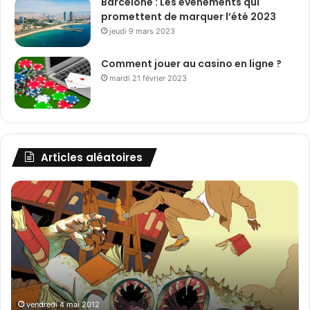
Barcelone : Les événements qui
promettent de marquer l’été 2023
jeudi 9 mars 2023
Comment jouer au casino en ligne ?
mardi 21 février 2023
Articles aléatoires
P
h
o
t
o
g
r
a
samedi 11 août 2012
Photographie du week-end #4
p