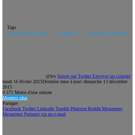
Tags
David Oliver Lennon
Singapour
time lapse Singapour
@lex
Suivre sur Twitter
Envoyer un courriel
lundi 16 février 2015
Dernière mise à jour: dimanche 13 décembre
2015
0
371
Moins d'une minute
Montrez plus
Partager
Facebook
Twitter
Linkedin
Tumblr
Pinterest
Reddit
Messenger
Messenger
Partager via un e-mail