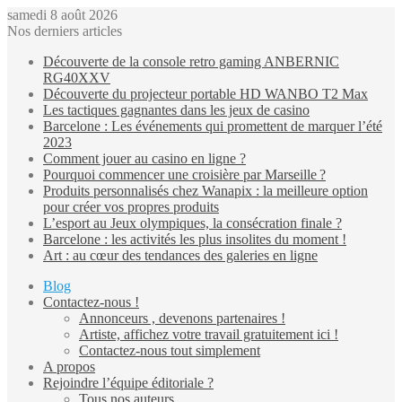
samedi 8 août 2026
Nos derniers articles
Découverte de la console retro gaming ANBERNIC
RG40XXV
Découverte du projecteur portable HD WANBO T2 Max
Les tactiques gagnantes dans les jeux de casino
Barcelone : Les événements qui promettent de marquer l’été
2023
Comment jouer au casino en ligne ?
Pourquoi commencer une croisière par Marseille ?
Produits personnalisés chez Wanapix : la meilleure option
pour créer vos propres produits
L’esport au Jeux olympiques, la consécration finale ?
Barcelone : les activités les plus insolites du moment !
Art : au cœur des tendances des galeries en ligne
Blog
Contactez-nous !
Annonceurs , devenons partenaires !
Artiste, affichez votre travail gratuitement ici !
Contactez-nous tout simplement
A propos
Rejoindre l’équipe éditoriale ?
Tous nos auteurs