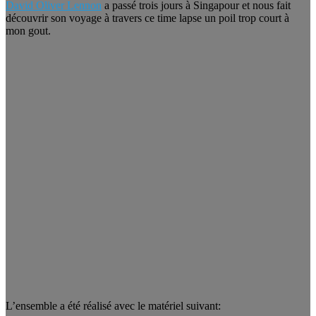
David Oliver Lennon
a passé trois jours à Singapour et nous fait
découvrir son voyage à travers ce time lapse un poil trop court à
mon gout.
L’ensemble a été réalisé avec le matériel suivant: