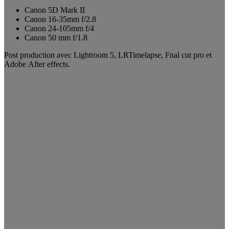
Canon 5D Mark II
Canon 16-35mm f/2.8
Canon 24-105mm f/4
Canon 50 mm f/1.8
Post production avec Lightroom 5, LRTimelapse, Fnal cut pro et
Adobe After effects.