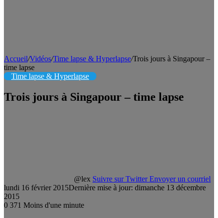
Accueil
/
Vidéos
/
Time lapse & Hyperlapse
/
Trois jours à Singapour –
time lapse
Time lapse & Hyperlapse
Trois jours à Singapour – time lapse
@lex
Suivre sur Twitter
Envoyer un courriel
lundi 16 février 2015
Dernière mise à jour: dimanche 13 décembre
2015
0
371
Moins d'une minute