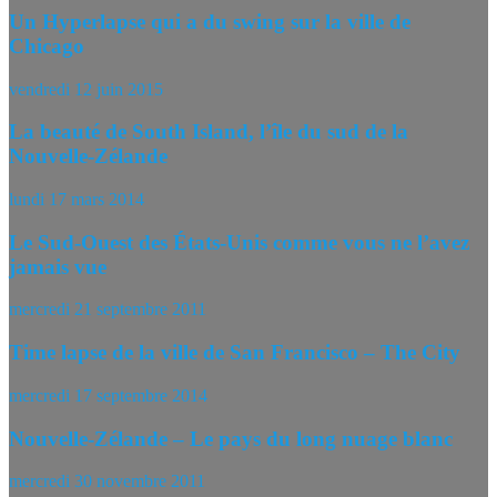
Un Hyperlapse qui a du swing sur la ville de
Chicago
vendredi 12 juin 2015
La beauté de South Island, l’île du sud de la
Nouvelle-Zélande
lundi 17 mars 2014
Le Sud-Ouest des États-Unis comme vous ne l’avez
jamais vue
mercredi 21 septembre 2011
Time lapse de la ville de San Francisco – The City
mercredi 17 septembre 2014
Nouvelle-Zélande – Le pays du long nuage blanc
mercredi 30 novembre 2011