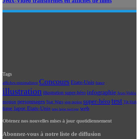
Jeux-Vidéo transformés en affiches de films
Tags
Concours
Etats-Unis
affiches minimalistes
france
illustration
infographie
illustration super-héro
Jeux-Vidéo
test
super-héro
personnages
motion
Star Wars
Tilt Shift
stop motion
time lapse Etats-Unis
web
time lapse norvege
Obtenez nos nouvelles mises à jour quotidiennement
Abonnez-vous à notre liste de diffusion