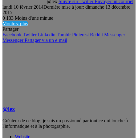
@lex
Suivre sur Twitter
Envoyer un courriel
lundi 10 février 2014
Dernière mise à jour: dimanche 13 décembre
2015
0
133
Moins d'une minute
Montrez plus
Partager
Facebook
Twitter
Linkedin
Tumblr
Pinterest
Reddit
Messenger
Messenger
Partager via un e-mail
@lex
Créateur de ce blog, je suis un passionné par tout ce qui touche à
l'informatique et à la photographie.
Website