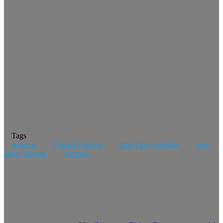
Tags
australie
Daniel Johnson
time lapse australie
time
lapse Victoria
Victoria