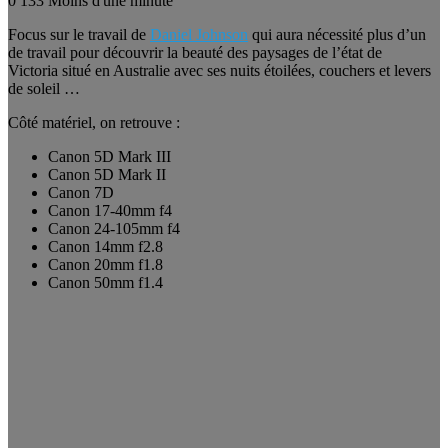
0
133
Moins d'une minute
Focus sur le travail de
Daniel Johnson
qui aura nécessité plus d’un
de travail pour découvrir la beauté des paysages de l’état de
Victoria situé en Australie avec ses nuits étoilées, couchers et levers
de soleil …
Côté matériel, on retrouve :
Canon 5D Mark III
Canon 5D Mark II
Canon 7D
Canon 17-40mm f4
Canon 24-105mm f4
Canon 14mm f2.8
Canon 20mm f1.8
Canon 50mm f1.4