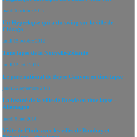
mardi 6 octobre 2015
Un Hyperlapse qui a du swing sur la ville de
Chicago
lundi 15 octobre 2012
Time lapse de la Nouvelle-Zélande
lundi 12 août 2013
Le parc national de Bryce Canyon en time lapse
jeudi 26 septembre 2013
La beauté de la ville de Dresde en time lapse –
Allemagne
mardi 6 mai 2014
Visite de l’Inde avec les villes de Bombay et