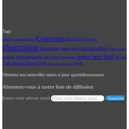
Tags
Concours
Etats-Unis
affiches minimalistes
france
illustration
infographie
illustration super-héro
Jeux-Vidéo
test
super-héro
personnages
motion
Star Wars
Tilt Shift
stop motion
time lapse Etats-Unis
web
time lapse norvege
Obtenez nos nouvelles mises à jour quotidiennement
Abonnez-vous à notre liste de diffusion
Entrez votre adresse email