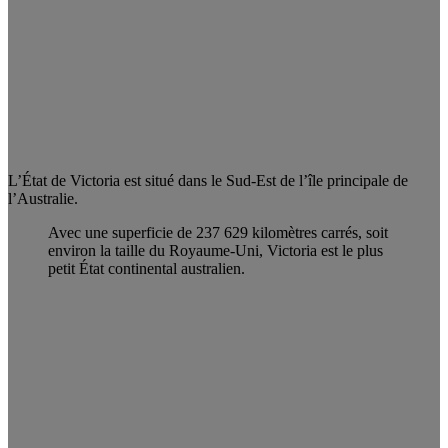
L’État de Victoria est situé dans le Sud-Est de l’île principale de
l’Australie.
Avec une superficie de 237 629 kilomètres carrés, soit
environ la taille du Royaume-Uni, Victoria est le plus
petit État continental australien.