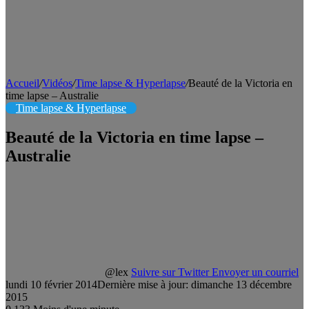
Accueil
/
Vidéos
/
Time lapse & Hyperlapse
/
Beauté de la Victoria en
time lapse – Australie
Time lapse & Hyperlapse
Beauté de la Victoria en time lapse –
Australie
@lex
Suivre sur Twitter
Envoyer un courriel
lundi 10 février 2014
Dernière mise à jour: dimanche 13 décembre
2015