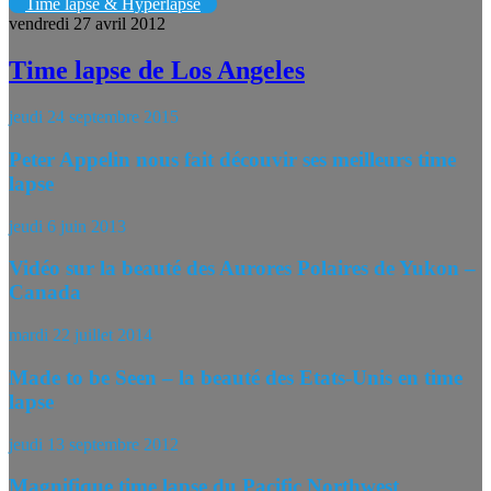
Time lapse & Hyperlapse
vendredi 27 avril 2012
Time lapse de Los Angeles
jeudi 24 septembre 2015
Peter Appelin nous fait découvir ses meilleurs time
lapse
jeudi 6 juin 2013
Vidéo sur la beauté des Aurores Polaires de Yukon –
Canada
mardi 22 juillet 2014
Made to be Seen – la beauté des Etats-Unis en time
lapse
jeudi 13 septembre 2012
Magnifique time lapse du Pacific Northwest