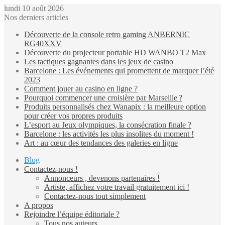
lundi 10 août 2026
Nos derniers articles
Découverte de la console retro gaming ANBERNIC
RG40XXV
Découverte du projecteur portable HD WANBO T2 Max
Les tactiques gagnantes dans les jeux de casino
Barcelone : Les événements qui promettent de marquer l’été
2023
Comment jouer au casino en ligne ?
Pourquoi commencer une croisière par Marseille ?
Produits personnalisés chez Wanapix : la meilleure option
pour créer vos propres produits
L’esport au Jeux olympiques, la consécration finale ?
Barcelone : les activités les plus insolites du moment !
Art : au cœur des tendances des galeries en ligne
Blog
Contactez-nous !
Annonceurs , devenons partenaires !
Artiste, affichez votre travail gratuitement ici !
Contactez-nous tout simplement
A propos
Rejoindre l’équipe éditoriale ?
Tous nos auteurs