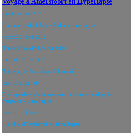
Voyage à Amersfoort en Hyperlapse
mardi 8 octobre 2013
La beauté de l’île de Bali en time lapse
vendredi 27 avril 2012
Time lapse de Los Angeles
dimanche 23 mai 2010
Timelapse du volcan islandais
jeudi 10 juillet 2014
De superbes séquences sur la terre vue depuis
l’espace – time lapse
vendredi 14 février 2014
La ville d’Istanbul en time lapse