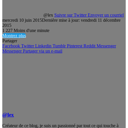
@lex
Suivre sur Twitter
Envoyer un courriel
mercredi 10 juin 2015
Dernière mise à jour: vendredi 11 décembre
2015
1
227
Moins d'une minute
Montrez plus
Partager
Facebook
Twitter
Linkedin
Tumblr
Pinterest
Reddit
Messenger
Messenger
Partager via un e-mail
@lex
Créateur de ce blog, je suis un passionné par tout ce qui touche à