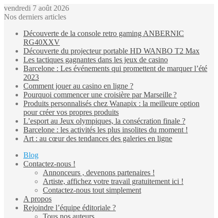
vendredi 7 août 2026
Nos derniers articles
Découverte de la console retro gaming ANBERNIC
RG40XXV
Découverte du projecteur portable HD WANBO T2 Max
Les tactiques gagnantes dans les jeux de casino
Barcelone : Les événements qui promettent de marquer l’été
2023
Comment jouer au casino en ligne ?
Pourquoi commencer une croisière par Marseille ?
Produits personnalisés chez Wanapix : la meilleure option
pour créer vos propres produits
L’esport au Jeux olympiques, la consécration finale ?
Barcelone : les activités les plus insolites du moment !
Art : au cœur des tendances des galeries en ligne
Blog
Contactez-nous !
Annonceurs , devenons partenaires !
Artiste, affichez votre travail gratuitement ici !
Contactez-nous tout simplement
A propos
Rejoindre l’équipe éditoriale ?
Tous nos auteurs