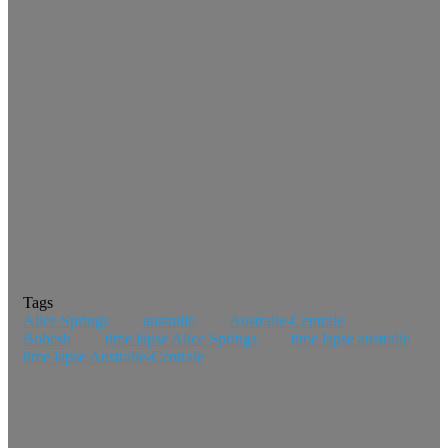
Tags
Alice Springs
australie
Australie-Centrale
Bobesh
time lapse Alice Springs
time lapse australie
time lapse Australie-Centrale