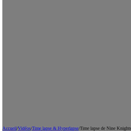
Accueil
/
Vidéos
/
Time lapse & Hyperlapse
/
Time lapse de Nine Knights