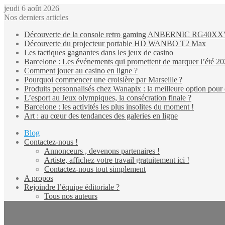
jeudi 6 août 2026
Nos derniers articles
Découverte de la console retro gaming ANBERNIC RG40X
Découverte du projecteur portable HD WANBO T2 Max
Les tactiques gagnantes dans les jeux de casino
Barcelone : Les événements qui promettent de marquer l’été 2
Comment jouer au casino en ligne ?
Pourquoi commencer une croisière par Marseille ?
Produits personnalisés chez Wanapix : la meilleure option pour 
L’esport au Jeux olympiques, la consécration finale ?
Barcelone : les activités les plus insolites du moment !
Art : au cœur des tendances des galeries en ligne
Blog
Contactez-nous !
Annonceurs , devenons partenaires !
Artiste, affichez votre travail gratuitement ici !
Contactez-nous tout simplement
A propos
Rejoindre l’équipe éditoriale ?
Tous nos auteurs