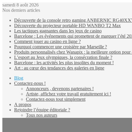
samedi 8 août 2026
Nos derniers articles
Découverte de la console retro gaming ANBERNIC RG40X
Découverte du projecteur portable HD WANBO T2 Max
Les tactiques gagnantes dans les jeux de casino
Barcelone : Les événements qui promettent de marquer l’été 2
Comment jouer au casino en ligne ?
Pourquoi commencer une croisière par Marseille ?
Produits personnalisés chez Wanapix : la meilleure option pour 
L’esport au Jeux olympiques, la consécration finale ?
Barcelone : les activités les plus insolites du moment !
Art : au cœur des tendances des galeries en ligne
Blog
Contactez-nous !
Annonceurs , devenons partenaires !
Artiste, affichez votre travail gratuitement ici !
Contactez-nous tout simplement
A propos
Rejoindre l’équipe éditoriale ?
Tous nos auteurs