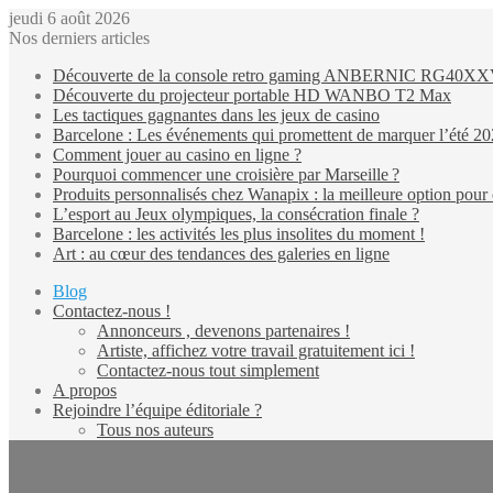
jeudi 6 août 2026
Nos derniers articles
Découverte de la console retro gaming ANBERNIC RG40X
Découverte du projecteur portable HD WANBO T2 Max
Les tactiques gagnantes dans les jeux de casino
Barcelone : Les événements qui promettent de marquer l’été 2
Comment jouer au casino en ligne ?
Pourquoi commencer une croisière par Marseille ?
Produits personnalisés chez Wanapix : la meilleure option pour 
L’esport au Jeux olympiques, la consécration finale ?
Barcelone : les activités les plus insolites du moment !
Art : au cœur des tendances des galeries en ligne
Blog
Contactez-nous !
Annonceurs , devenons partenaires !
Artiste, affichez votre travail gratuitement ici !
Contactez-nous tout simplement
A propos
Rejoindre l’équipe éditoriale ?
Tous nos auteurs