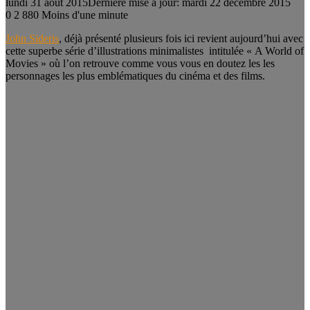
lundi 31 août 2015
Dernière mise à jour: mardi 22 décembre 2015
0
2 880
Moins d'une minute
John Sideris
, déjà présenté plusieurs fois ici revient aujourd’hui avec
cette superbe série d’illustrations minimalistes intitulée « A World of
Movies » où l’on retrouve comme vous vous en doutez les les
personnages les plus emblématiques du cinéma et des films.