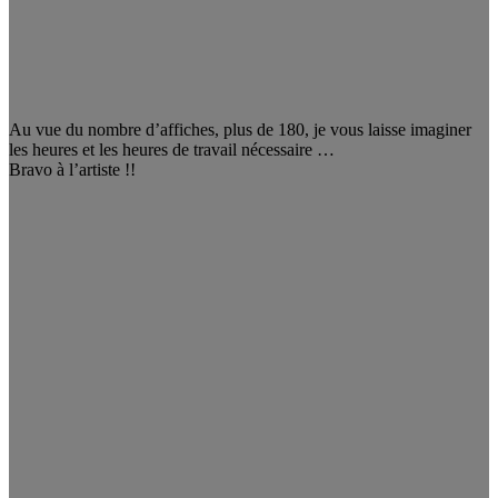
Au vue du nombre d’affiches, plus de 180, je vous laisse imaginer
les heures et les heures de travail nécessaire …
Bravo à l’artiste !!