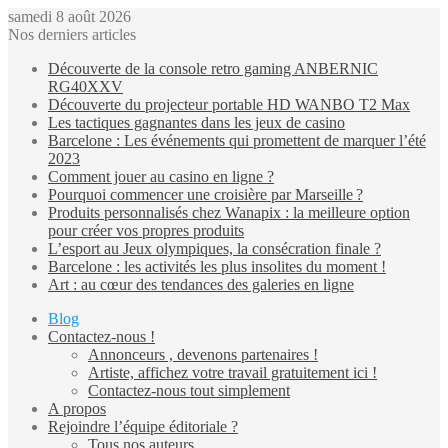
samedi 8 août 2026
Nos derniers articles
Découverte de la console retro gaming ANBERNIC
RG40XXV
Découverte du projecteur portable HD WANBO T2 Max
Les tactiques gagnantes dans les jeux de casino
Barcelone : Les événements qui promettent de marquer l’été
2023
Comment jouer au casino en ligne ?
Pourquoi commencer une croisière par Marseille ?
Produits personnalisés chez Wanapix : la meilleure option
pour créer vos propres produits
L’esport au Jeux olympiques, la consécration finale ?
Barcelone : les activités les plus insolites du moment !
Art : au cœur des tendances des galeries en ligne
Blog
Contactez-nous !
Annonceurs , devenons partenaires !
Artiste, affichez votre travail gratuitement ici !
Contactez-nous tout simplement
A propos
Rejoindre l’équipe éditoriale ?
Tous nos auteurs