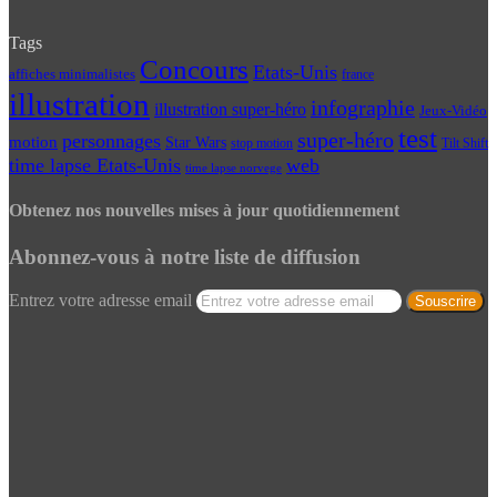
Tags
Concours
Etats-Unis
affiches minimalistes
france
illustration
infographie
illustration super-héro
Jeux-Vidéo
test
super-héro
personnages
motion
Star Wars
Tilt Shift
stop motion
time lapse Etats-Unis
web
time lapse norvege
Obtenez nos nouvelles mises à jour quotidiennement
Abonnez-vous à notre liste de diffusion
Entrez votre adresse email