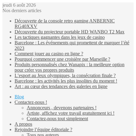
jeudi 6 août 2026
Nos derniers articles
Découverte de la console retro gaming ANBERNIC
RG40XXV
Découverte du projecteur portable HD WANBO T2 Max
Les tactiques gagnantes dans les jeux de casino
Barcelone : Les événements qui promettent de marquer l’été
2023
Comment jouer au casino en ligne ?
Pourquoi commencer une croisière par Marseille ?
Produits personnalisés chez Wanapix : la meilleure option
pour créer vos propres produits
L’esport au Jeux olympiques, la consécration finale ?
Barcelone : les activités les plus insolites du moment !
Art : au cœur des tendances des galeries en ligne
Blog
Contactez-nous !
Annonceurs , devenons partenaires !
Artiste, affichez votre travail gratuitement ici !
Contactez-nous tout simplement
A propos
Rejoindre l’équipe éditoriale ?
Tous nos auteurs