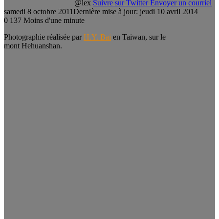
@lex
Suivre sur Twitter
Envoyer un courriel
samedi 8 octobre 2011
Dernière mise à jour: jeudi 10 avril 2014
0
137
Moins d'une minute
Photographie réalisée par
H.Y. Bai
en Taiwan, sur le
mont Hehuanshan.