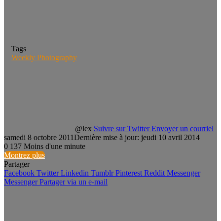
Tags
Weekly Photography
@lex
Suivre sur Twitter
Envoyer un courriel
samedi 8 octobre 2011
Dernière mise à jour: jeudi 10 avril 2014
0
137
Moins d'une minute
Montrez plus
Partager
Facebook
Twitter
Linkedin
Tumblr
Pinterest
Reddit
Messenger
Messenger
Partager via un e-mail