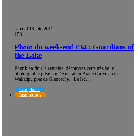
samedi 16 juin 2012
153
Photo du week-end #34 : Guardians of
the Lake
Pour bien finir la semaine, découvrez cette très belle
photographie prise par l’Australien Brade Grove au lac
Wakatipu près de Glenorchy. Le lac…
Lire plus »
Inspirations