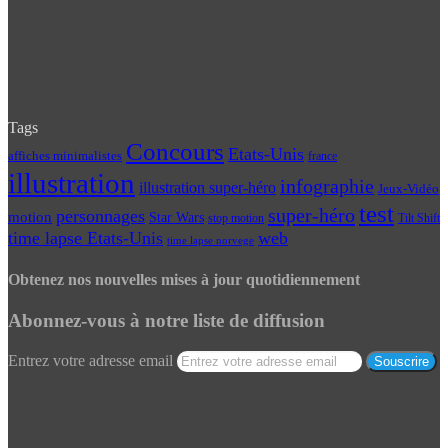
Tags
Concours
Etats-Unis
affiches minimalistes
france
illustration
infographie
illustration super-héro
Jeux-Vidéo
test
super-héro
personnages
motion
Star Wars
Tilt Shift
stop motion
time lapse Etats-Unis
web
time lapse norvege
Obtenez nos nouvelles mises à jour quotidiennement
Abonnez-vous à notre liste de diffusion
Entrez votre adresse email