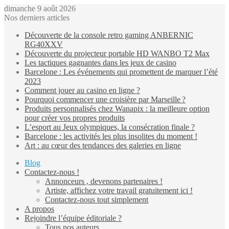
dimanche 9 août 2026
Nos derniers articles
Découverte de la console retro gaming ANBERNIC
RG40XXV
Découverte du projecteur portable HD WANBO T2 Max
Les tactiques gagnantes dans les jeux de casino
Barcelone : Les événements qui promettent de marquer l’été
2023
Comment jouer au casino en ligne ?
Pourquoi commencer une croisière par Marseille ?
Produits personnalisés chez Wanapix : la meilleure option
pour créer vos propres produits
L’esport au Jeux olympiques, la consécration finale ?
Barcelone : les activités les plus insolites du moment !
Art : au cœur des tendances des galeries en ligne
Blog
Contactez-nous !
Annonceurs , devenons partenaires !
Artiste, affichez votre travail gratuitement ici !
Contactez-nous tout simplement
A propos
Rejoindre l’équipe éditoriale ?
Tous nos auteurs