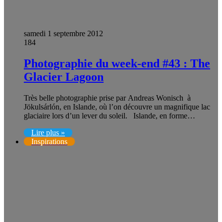
samedi 1 septembre 2012
184
Photographie du week-end #43 : The
Glacier Lagoon
Très belle photographie prise par Andreas Wonisch à
Jökulsárlón, en Islande, où l’on découvre un magnifique lac
glaciaire lors d’un lever du soleil. Islande, en forme…
Lire plus »
Inspirations