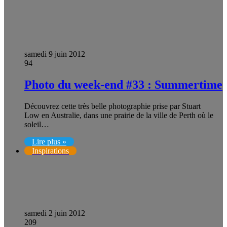
samedi 9 juin 2012
94
Photo du week-end #33 : Summertime
Découvrez cette très belle photographie prise par Stuart
Low en Australie, dans une prairie de la ville de Perth où le
soleil…
Lire plus »
Inspirations
samedi 2 juin 2012
209