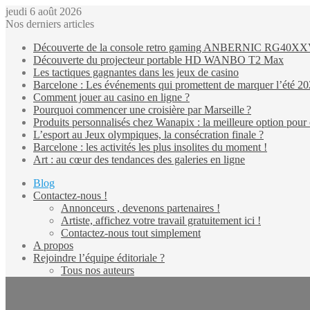
jeudi 6 août 2026
Nos derniers articles
Découverte de la console retro gaming ANBERNIC RG40X
Découverte du projecteur portable HD WANBO T2 Max
Les tactiques gagnantes dans les jeux de casino
Barcelone : Les événements qui promettent de marquer l’été 2
Comment jouer au casino en ligne ?
Pourquoi commencer une croisière par Marseille ?
Produits personnalisés chez Wanapix : la meilleure option pour 
L’esport au Jeux olympiques, la consécration finale ?
Barcelone : les activités les plus insolites du moment !
Art : au cœur des tendances des galeries en ligne
Blog
Contactez-nous !
Annonceurs , devenons partenaires !
Artiste, affichez votre travail gratuitement ici !
Contactez-nous tout simplement
A propos
Rejoindre l’équipe éditoriale ?
Tous nos auteurs