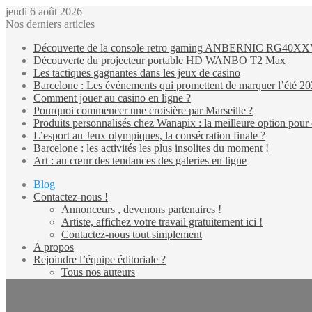
jeudi 6 août 2026
Nos derniers articles
Découverte de la console retro gaming ANBERNIC RG40X
Découverte du projecteur portable HD WANBO T2 Max
Les tactiques gagnantes dans les jeux de casino
Barcelone : Les événements qui promettent de marquer l’été 2
Comment jouer au casino en ligne ?
Pourquoi commencer une croisière par Marseille ?
Produits personnalisés chez Wanapix : la meilleure option pour 
L’esport au Jeux olympiques, la consécration finale ?
Barcelone : les activités les plus insolites du moment !
Art : au cœur des tendances des galeries en ligne
Blog
Contactez-nous !
Annonceurs , devenons partenaires !
Artiste, affichez votre travail gratuitement ici !
Contactez-nous tout simplement
A propos
Rejoindre l’équipe éditoriale ?
Tous nos auteurs