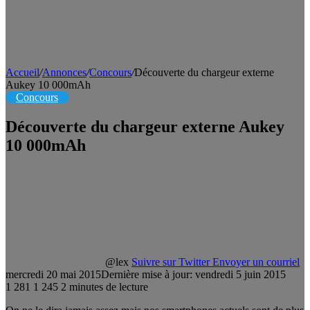
Accueil
/
Annonces
/
Concours
/
Découverte du chargeur externe
Aukey 10 000mAh
Concours
Découverte du chargeur externe Aukey
10 000mAh
@lex
Suivre sur Twitter
Envoyer un courriel
mercredi 20 mai 2015
Dernière mise à jour: vendredi 5 juin 2015
1 281
1 245
2 minutes de lecture