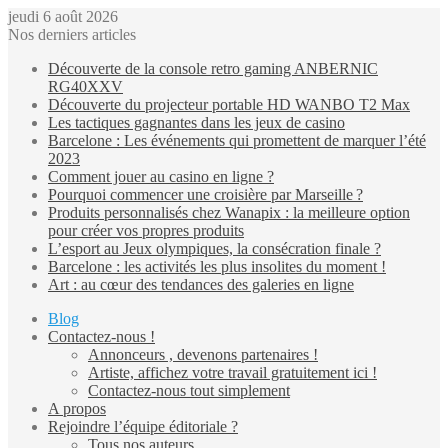
jeudi 6 août 2026
Nos derniers articles
Découverte de la console retro gaming ANBERNIC
RG40XXV
Découverte du projecteur portable HD WANBO T2 Max
Les tactiques gagnantes dans les jeux de casino
Barcelone : Les événements qui promettent de marquer l’été
2023
Comment jouer au casino en ligne ?
Pourquoi commencer une croisière par Marseille ?
Produits personnalisés chez Wanapix : la meilleure option
pour créer vos propres produits
L’esport au Jeux olympiques, la consécration finale ?
Barcelone : les activités les plus insolites du moment !
Art : au cœur des tendances des galeries en ligne
Blog
Contactez-nous !
Annonceurs , devenons partenaires !
Artiste, affichez votre travail gratuitement ici !
Contactez-nous tout simplement
A propos
Rejoindre l’équipe éditoriale ?
Tous nos auteurs