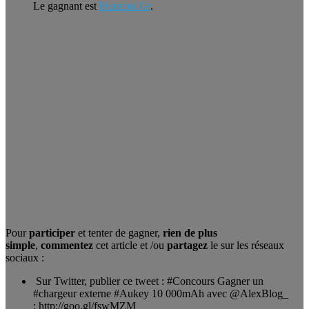
Le gagnant est
François Gr
.
Pour
participer
et tenter de gagner,
rien de plus
simple
,
commentez
cet article et /ou
partagez
le sur les réseaux
sociaux :
Sur Twitter, publier ce tweet : #Concours Gagner un
#chargeur externe #Aukey 10 000mAh avec @AlexBlog_
: http://goo.gl/fswMZM