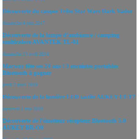
Découverte du casque Tribe Star Wars Dark Vador
dimanche 4 juin 2017
Découverte de la lampe d’ambiance / camping
multicolore AVANTEK TL-01
dimanche 13 avril 2014
Macway fête ses 24 ans ! 3 enceintes portables
Bluetooth à gagner
jeudi 7 mars 2019
Découverte de la lumière LED tactile AUKEY LT-T7
mercredi 1 mai 2019
Découverte de l’émetteur récepteur Bluetooth 5.0
AUKEY BR-O8