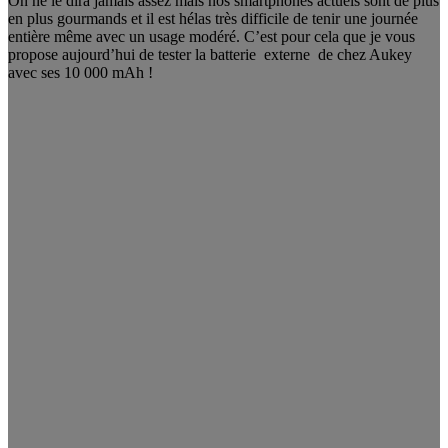
On ne le dira jamais assez mais nos smartphones actuels sont de plus
en plus gourmands et il est hélas très difficile de tenir une journée
entière même avec un usage modéré. C’est pour cela que je vous
propose aujourd’hui de tester la batterie externe de chez Aukey
avec ses 10 000 mAh !