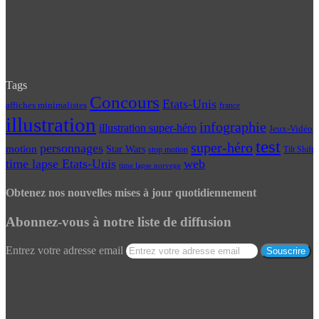
Tags
Concours
Etats-Unis
affiches minimalistes
france
illustration
infographie
illustration super-héro
Jeux-Vidéo
test
super-héro
personnages
motion
Star Wars
Tilt Shift
stop motion
time lapse Etats-Unis
web
time lapse norvege
Obtenez nos nouvelles mises à jour quotidiennement
Abonnez-vous à notre liste de diffusion
Entrez votre adresse email