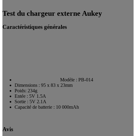
Test du chargeur externe Aukey
Caractéristiques générales
Modèle : PB-014
Dimensions : 95 x 83 x 23mm
Poids: 234g
Entée : 5V 1.5A
Sortie : 5V 2.1A
Capacité de batterie : 10 000mAh
Avis