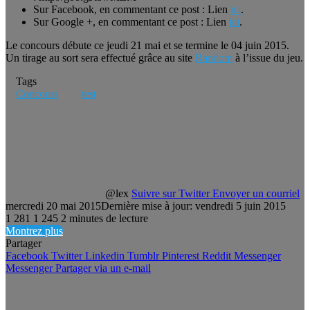
Sur Facebook, en commentant ce post : Lien
ici
.
Sur Google +, en commentant ce post : Lien
ici
.
Le concours débute ce jeudi 21 mai et se termine le 04 juin 2015.
Un tirage au sort sera effectué grâce au site
Random
à l’issue du jeu.
Tags
Concours
test
@lex
Suivre sur Twitter
Envoyer un courriel
mercredi 20 mai 2015
Dernière mise à jour: vendredi 5 juin 2015
1 281
1 245
2 minutes de lecture
Montrez plus
Partager
Facebook
Twitter
Linkedin
Tumblr
Pinterest
Reddit
Messenger
Messenger
Partager via un e-mail