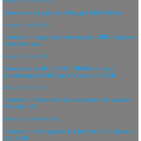
dimanche 15 février 2015
Découverte du pack de 3 Bougies LED MiPow
vendredi 12 juillet 2013
Concours : Gagne ton nouveau jeu GRID 2 grâce à
freestylextreme
dimanche 26 mars 2017
Découverte du HUB USB / HDMI 4K pour
périphériques USB Type-C QacQoc GN22B
lundi 27 janvier 2014
Concours : Découverte du casque haut de gamme
Novodio HP+
dimanche 30 décembre 2012
Concours : Viens gagner ton jeu Far Cry 3 grâce à
GoCléCD