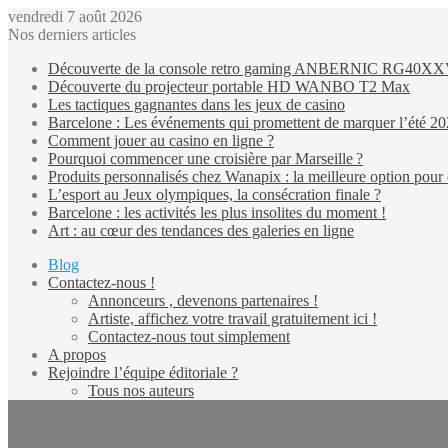
vendredi 7 août 2026
Nos derniers articles
Découverte de la console retro gaming ANBERNIC RG40X
Découverte du projecteur portable HD WANBO T2 Max
Les tactiques gagnantes dans les jeux de casino
Barcelone : Les événements qui promettent de marquer l’été 2
Comment jouer au casino en ligne ?
Pourquoi commencer une croisière par Marseille ?
Produits personnalisés chez Wanapix : la meilleure option pour 
L’esport au Jeux olympiques, la consécration finale ?
Barcelone : les activités les plus insolites du moment !
Art : au cœur des tendances des galeries en ligne
Blog
Contactez-nous !
Annonceurs , devenons partenaires !
Artiste, affichez votre travail gratuitement ici !
Contactez-nous tout simplement
A propos
Rejoindre l’équipe éditoriale ?
Tous nos auteurs