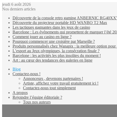
jeudi 6 août 2026
Nos derniers articles
Découverte de la console retro gaming ANBERNIC RG40X
Découverte du projecteur portable HD WANBO T2 Max
Les tactiques gagnantes dans les jeux de casino
Barcelone : Les événements qui promettent de marquer l’été 2
Comment jouer au casino en ligne ?
Pourquoi commencer une croisière par Marseille ?
Produits personnalisés chez Wanapix : la meilleure option pour 
L’esport au Jeux olympiques, la consécration finale ?
Barcelone : les activités les plus insolites du moment !
Art : au cœur des tendances des galeries en ligne
Blog
Contactez-nous !
Annonceurs , devenons partenaires !
Artiste, affichez votre travail gratuitement ici !
Contactez-nous tout simplement
A propos
Rejoindre l’équipe éditoriale ?
Tous nos auteurs