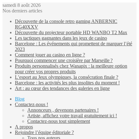
samedi 8 août 2026
Nos derniers articles
Découverte de la console retro gaming ANBERNIC
RG40XXV
Découverte du projecteur portable HD WANBO T2 Max
Les tactiques gagnantes dans les jeux de casino
Barcelone : Les événements qui promettent de marquer l’été
2023
Comment jouer au casino en ligne ?
Pourquoi commencer une croisière par Marseille ?
Produits personnalisés chez Wanapix : la meilleure option
pour créer vos propres produits
L’esport au Jeux olympiques, la consécration finale ?
Barcelone : les activités les plus insolites du moment !
Art : au cœur des tendances des galeries en ligne
Blog
Contactez-nous !
Annonceurs , devenons partenaires !
Artiste, affichez votre travail gratuitement ici !
Contactez-nous tout simplement
A propos
Rejoindre l’équipe éditoriale ?
Tous nos auteurs