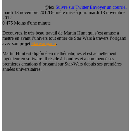
@lex
Suivre sur Twitter
Envoyer un courriel
mardi 13 novembre 2012
Dernière mise à jour: mardi 13 novembre
2012
0
475
Moins d'une minute
Découvrez le très beau travail de Martin Hunt qui s’est amusé à
mettre en avant l’univers tout entier de Star Wars à travers l’origami
avec son projet
Starwarigami
.
Martin Hunt est diplômé en mathématiques et est actuellement
ingénieur en software. Il réside à Londres et a commencé ses
premières créations d’origami sur Star-Wars depuis ses premières
années universitaires.