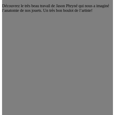
Découvrez le très beau travail de Jason Phryné qui nous a imaginé
l’anatomie de nos jouets. Un très bon boulot de l’artiste!