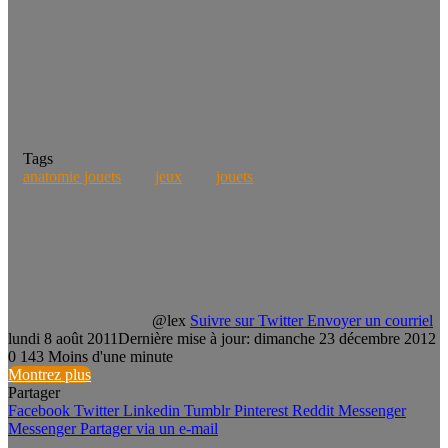
Tags
anatomie jouets
jeux
jouets
@lex
Suivre sur Twitter
Envoyer un courriel
lundi 8 août 2011
Dernière mise à jour: dimanche 23 décembre 2012
0
143
Moins d'une minute
Montrez plus
Partager
Facebook
Twitter
Linkedin
Tumblr
Pinterest
Reddit
Messenger
Messenger
Partager via un e-mail