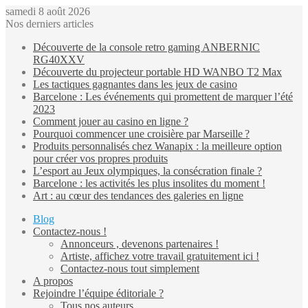
samedi 8 août 2026
Nos derniers articles
Découverte de la console retro gaming ANBERNIC
RG40XXV
Découverte du projecteur portable HD WANBO T2 Max
Les tactiques gagnantes dans les jeux de casino
Barcelone : Les événements qui promettent de marquer l’été
2023
Comment jouer au casino en ligne ?
Pourquoi commencer une croisière par Marseille ?
Produits personnalisés chez Wanapix : la meilleure option
pour créer vos propres produits
L’esport au Jeux olympiques, la consécration finale ?
Barcelone : les activités les plus insolites du moment !
Art : au cœur des tendances des galeries en ligne
Blog
Contactez-nous !
Annonceurs , devenons partenaires !
Artiste, affichez votre travail gratuitement ici !
Contactez-nous tout simplement
A propos
Rejoindre l’équipe éditoriale ?
Tous nos auteurs