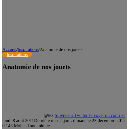
Accueil
/
Inspirations
/
Anatomie de nos jouets
Inspirations
Anatomie de nos jouets
@lex
Suivre sur Twitter
Envoyer un courriel
lundi 8 août 2011
Dernière mise à jour: dimanche 23 décembre 2012
0
143
Moins d'une minute